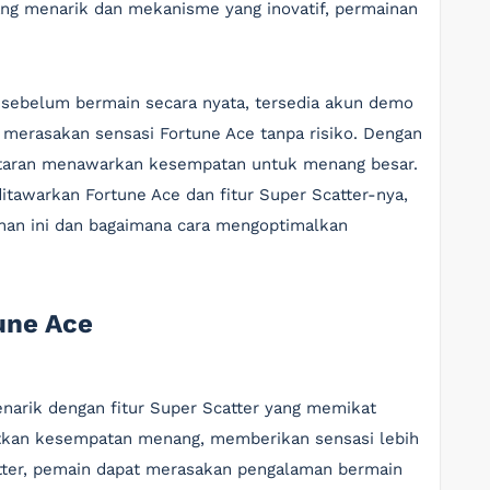
ang menarik dan mekanisme yang inovatif, permainan
a sebelum bermain secara nyata, tersedia akun demo
erasakan sensasi Fortune Ace tanpa risiko. Dengan
p putaran menawarkan kesempatan untuk menang besar.
ditawarkan Fortune Ace dan fitur Super Scatter-nya,
inan ini dan bagaimana cara mengoptimalkan
tune Ace
arik dengan fitur Super Scatter yang memikat
katkan kesempatan menang, memberikan sensasi lebih
tter, pemain dapat merasakan pengalaman bermain