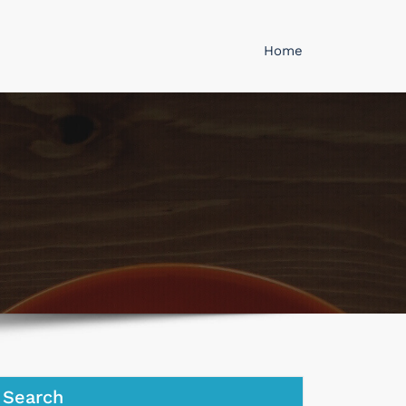
Home
Search