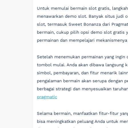
Untuk memulai bermain slot gratis, langk
menawarkan demo slot. Banyak situs judi 
slot, termasuk Sweet Bonanza dari Pragmat
bermain, cukup pilih opsi demo slot gratis y
permainan dan mempelajari mekanismenya ta
Setelah menemukan permainan yang ingin d
tombol mulai. Anda akan dibawa langsung k
simbol, pembayaran, dan fitur menarik lainn
pengalaman bermain akan serupa dengan p
berbagai strategi dan menyesuaikan taruha
pragmatic
Selama bermain, manfaatkan fitur-fitur yang
bisa meningkatkan peluang Anda untuk mera