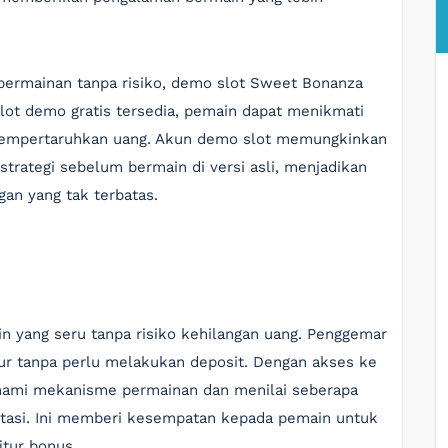
permainan tanpa risiko, demo slot Sweet Bonanza
slot demo gratis tersedia, pemain dapat menikmati
 mempertaruhkan uang. Akun demo slot memungkinkan
trategi sebelum bermain di versi asli, menjadikan
an yang tak terbatas.
yang seru tanpa risiko kehilangan uang. Penggemar
ur tanpa perlu melakukan deposit. Dengan akses ke
hami mekanisme permainan dan menilai seberapa
stasi. Ini memberi kesempatan kepada pemain untuk
itur bonus.