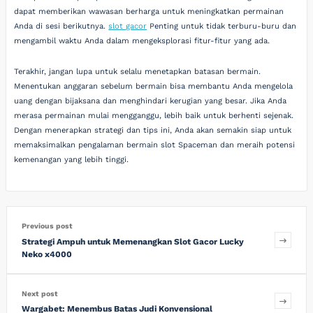
dapat memberikan wawasan berharga untuk meningkatkan permainan
Anda di sesi berikutnya.
slot gacor
Penting untuk tidak terburu-buru dan
mengambil waktu Anda dalam mengeksplorasi fitur-fitur yang ada.
Terakhir, jangan lupa untuk selalu menetapkan batasan bermain.
Menentukan anggaran sebelum bermain bisa membantu Anda mengelola
uang dengan bijaksana dan menghindari kerugian yang besar. Jika Anda
merasa permainan mulai mengganggu, lebih baik untuk berhenti sejenak.
Dengan menerapkan strategi dan tips ini, Anda akan semakin siap untuk
memaksimalkan pengalaman bermain slot Spaceman dan meraih potensi
kemenangan yang lebih tinggi.
Previous post
Strategi Ampuh untuk Memenangkan Slot Gacor Lucky
Neko x4000
Next post
Wargabet: Menembus Batas Judi Konvensional