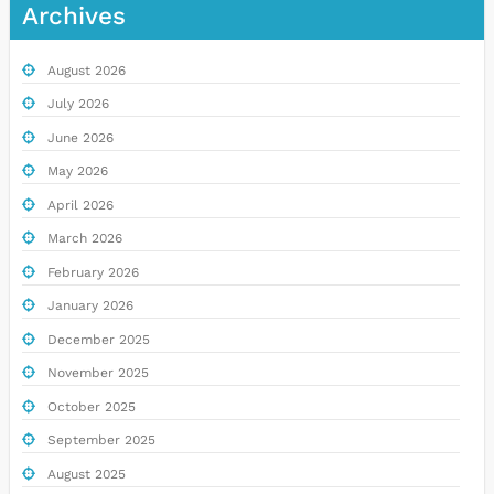
Archives
August 2026
July 2026
June 2026
May 2026
April 2026
March 2026
February 2026
January 2026
December 2025
November 2025
October 2025
September 2025
August 2025