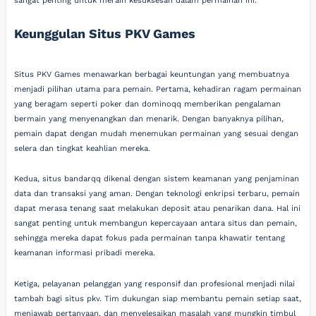
sangat penting untuk meraih kesuksesan dalam permainan ini.
Keunggulan Situs PKV Games
Situs PKV Games menawarkan berbagai keuntungan yang membuatnya
menjadi pilihan utama para pemain. Pertama, kehadiran ragam permainan
yang beragam seperti poker dan dominoqq memberikan pengalaman
bermain yang menyenangkan dan menarik. Dengan banyaknya pilihan,
pemain dapat dengan mudah menemukan permainan yang sesuai dengan
selera dan tingkat keahlian mereka.
Kedua, situs bandarqq dikenal dengan sistem keamanan yang penjaminan
data dan transaksi yang aman. Dengan teknologi enkripsi terbaru, pemain
dapat merasa tenang saat melakukan deposit atau penarikan dana. Hal ini
sangat penting untuk membangun kepercayaan antara situs dan pemain,
sehingga mereka dapat fokus pada permainan tanpa khawatir tentang
keamanan informasi pribadi mereka.
Ketiga, pelayanan pelanggan yang responsif dan profesional menjadi nilai
tambah bagi situs pkv. Tim dukungan siap membantu pemain setiap saat,
menjawab pertanyaan, dan menyelesaikan masalah yang mungkin timbul