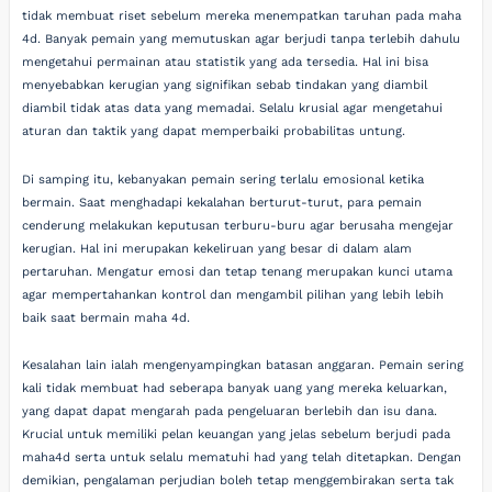
tidak membuat riset sebelum mereka menempatkan taruhan pada maha
4d. Banyak pemain yang memutuskan agar berjudi tanpa terlebih dahulu
mengetahui permainan atau statistik yang ada tersedia. Hal ini bisa
menyebabkan kerugian yang signifikan sebab tindakan yang diambil
diambil tidak atas data yang memadai. Selalu krusial agar mengetahui
aturan dan taktik yang dapat memperbaiki probabilitas untung.
Di samping itu, kebanyakan pemain sering terlalu emosional ketika
bermain. Saat menghadapi kekalahan berturut-turut, para pemain
cenderung melakukan keputusan terburu-buru agar berusaha mengejar
kerugian. Hal ini merupakan kekeliruan yang besar di dalam alam
pertaruhan. Mengatur emosi dan tetap tenang merupakan kunci utama
agar mempertahankan kontrol dan mengambil pilihan yang lebih lebih
baik saat bermain maha 4d.
Kesalahan lain ialah mengenyampingkan batasan anggaran. Pemain sering
kali tidak membuat had seberapa banyak uang yang mereka keluarkan,
yang dapat dapat mengarah pada pengeluaran berlebih dan isu dana.
Krucial untuk memiliki pelan keuangan yang jelas sebelum berjudi pada
maha4d serta untuk selalu mematuhi had yang telah ditetapkan. Dengan
demikian, pengalaman perjudian boleh tetap menggembirakan serta tak