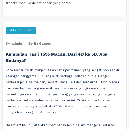
transformasi ke dalam beban yang berat.
July 28, 2026
By
admin
In
Berita Games
Kumpulan Hasil Toto Macau: Dari 4D ke 5D, Apa
Bedanya?
Toto Macau telah menjadi salah satu permainan yang sangat populer di
kalangan penggemar judi angka di berbagai belahan dunia. Dengan
berbagai jenis permainan, seperti Macau 4D dan Macau 5D, Toto Macau
menawarkan peluang menarik bagi mereka yang ingin mencoba
peruntungannya. Namun, banyak orang yang masih bingung mengenai
perbedaan antara kedua jenis permainan ini. Di sinilah pentingnya
memahami berbagai aspek dari Toto Macau, mulai dari cara bermain
hingga hasil yang dapat diperoleh.
Dalam artikel ini, kita akan membahas lebih dalam mengenai keluaran