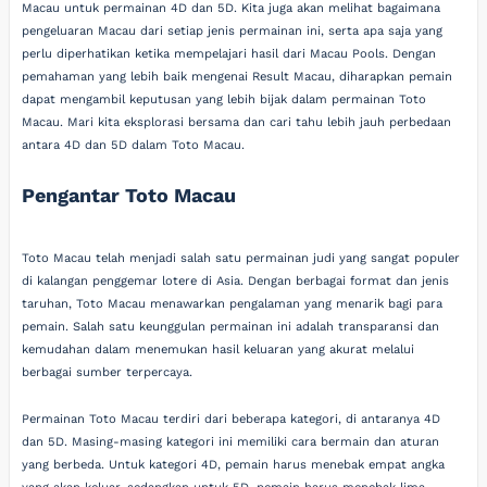
Macau untuk permainan 4D dan 5D. Kita juga akan melihat bagaimana
pengeluaran Macau dari setiap jenis permainan ini, serta apa saja yang
perlu diperhatikan ketika mempelajari hasil dari Macau Pools. Dengan
pemahaman yang lebih baik mengenai Result Macau, diharapkan pemain
dapat mengambil keputusan yang lebih bijak dalam permainan Toto
Macau. Mari kita eksplorasi bersama dan cari tahu lebih jauh perbedaan
antara 4D dan 5D dalam Toto Macau.
Pengantar Toto Macau
Toto Macau telah menjadi salah satu permainan judi yang sangat populer
di kalangan penggemar lotere di Asia. Dengan berbagai format dan jenis
taruhan, Toto Macau menawarkan pengalaman yang menarik bagi para
pemain. Salah satu keunggulan permainan ini adalah transparansi dan
kemudahan dalam menemukan hasil keluaran yang akurat melalui
berbagai sumber terpercaya.
Permainan Toto Macau terdiri dari beberapa kategori, di antaranya 4D
dan 5D. Masing-masing kategori ini memiliki cara bermain dan aturan
yang berbeda. Untuk kategori 4D, pemain harus menebak empat angka