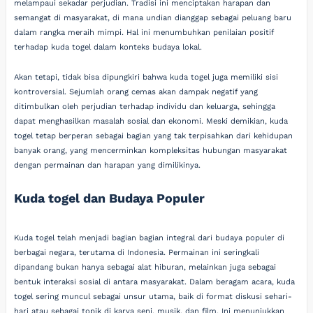
melampaui sekadar perjudian. Tradisi ini menciptakan harapan dan
semangat di masyarakat, di mana undian dianggap sebagai peluang baru
dalam rangka meraih mimpi. Hal ini menumbuhkan penilaian positif
terhadap kuda togel dalam konteks budaya lokal.
Akan tetapi, tidak bisa dipungkiri bahwa kuda togel juga memiliki sisi
kontroversial. Sejumlah orang cemas akan dampak negatif yang
ditimbulkan oleh perjudian terhadap individu dan keluarga, sehingga
dapat menghasilkan masalah sosial dan ekonomi. Meski demikian, kuda
togel tetap berperan sebagai bagian yang tak terpisahkan dari kehidupan
banyak orang, yang mencerminkan kompleksitas hubungan masyarakat
dengan permainan dan harapan yang dimilikinya.
Kuda togel dan Budaya Populer
Kuda togel telah menjadi bagian bagian integral dari budaya populer di
berbagai negara, terutama di Indonesia. Permainan ini seringkali
dipandang bukan hanya sebagai alat hiburan, melainkan juga sebagai
bentuk interaksi sosial di antara masyarakat. Dalam beragam acara, kuda
togel sering muncul sebagai unsur utama, baik di format diskusi sehari-
hari atau sebagai topik di karya seni, musik, dan film. Ini menunjukkan