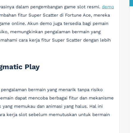
ovasinya dalam pengembangan game slot resmi.
demo
bahan fitur Super Scatter di Fortune Ace, mereka
game online. Akun demo juga tersedia bagi pemain
risiko, memungkinkan pengalaman bermain yang
hami cara kerja fitur Super Scatter dengan lebih
gmatic Play
 pengalaman bermain yang menarik tanpa risiko
, pemain dapat mencoba berbagai fitur dan mekanisme
k yang memukau dan animasi yang halus. Hal ini
a kerja slot sebelum memutuskan untuk bermain