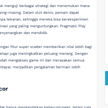
uk menguji berbagai strategi dan menemukan mana
asing-masing. Dalam slot demo, pemain dapat
anpa tekanan, sehingga mereka bisa bereksperimen
nasi yang paling menguntungkan. Pragmatic Play
enyenangkan dan mendidik.
engan fitur super scatter memberikan nilai lebih bagi
k tetapi juga meningkatkan peluang menang. Dengan
udah mengakses game ini dan merasakan semua
rbayar, menjadikan pengalaman bermain lebih
cor
idak hanya mengandalkan keberuntungan, tetapi juga