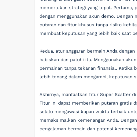
memerlukan strategi yang tepat. Pertama
dengan menggunakan akun demo. Dengan m
putaran dan fitur khusus tanpa risiko kehi
membuat keputusan yang lebih baik saat be
Kedua, atur anggaran bermain Anda dengan 
habiskan dan patuhi itu. Menggunakan aku
permainan tanpa tekanan finansial. Ketika b
lebih tenang dalam mengambil keputusan s
Akhirnya, manfaatkan fitur Super Scatter 
Fitur ini dapat memberikan putaran gratis 
selalu mengawasi kapan waktu terbaik un
memaksimalkan kemenangan Anda. Dengan 
pengalaman bermain dan potensi kemenangan