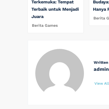
Terkemuka: Tempat
Budaya:
Terbaik untuk Menjadi
Hanya 
Juara
Berita 
Berita Games
Written
admin
View Al