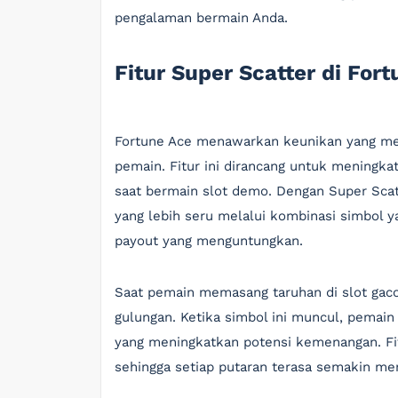
pengalaman bermain Anda.
Fitur Super Scatter di For
Fortune Ace menawarkan keunikan yang men
pemain. Fitur ini dirancang untuk mening
saat bermain slot demo. Dengan Super Sca
yang lebih seru melalui kombinasi simbol 
payout yang menguntungkan.
Saat pemain memasang taruhan di slot gacor
gulungan. Ketika simbol ini muncul, pemain
yang meningkatkan potensi kemenangan. Fi
sehingga setiap putaran terasa semakin me