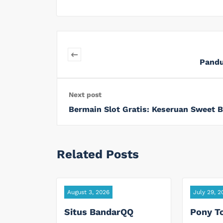
Pandu
Next post
Bermain Slot Gratis: Keseruan Sweet 
Related Posts
August 3, 2026
July 29, 2
Situs BandarQQ
Pony To