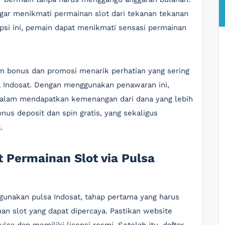
agar menikmati permainan slot dari tekanan tekanan
si ini, pemain dapat menikmati sensasi permainan
m bonus dan promosi menarik perhatian yang sering
sa Indosat. Dengan menggunakan penawaran ini,
dalam mendapatkan kemenangan dari dana yang lebih
onus deposit dan spin gratis, yang sekaligus
.
 Permainan Slot via Pulsa
unakan pulsa Indosat, tahap pertama yang harus
an slot yang dapat dipercaya. Pastikan website