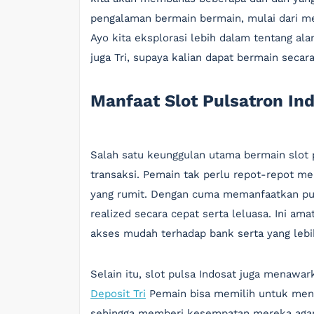
pengalaman bermain bermain, mulai dari mem
Ayo kita eksplorasi lebih dalam tentang ala
juga Tri, supaya kalian dapat bermain seca
Manfaat Slot Pulsatron In
Salah satu keunggulan utama bermain slot
transaksi. Pemain tak perlu repot-repot 
yang rumit. Dengan cuma memanfaatkan pul
realized secara cepat serta leluasa. Ini a
akses mudah terhadap bank serta yang leb
Selain itu, slot pulsa Indosat juga menawa
Deposit Tri
Pemain bisa memilih untuk mend
sehingga memberi kesempatan mereka agar