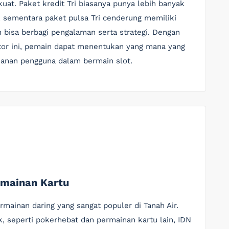
at. Paket kredit Tri biasanya punya lebih banyak
, sementara paket pulsa Tri cenderung memiliki
 bisa berbagi pengalaman serta strategi. Dengan
r ini, pemain dapat menentukan yang mana yang
manan pengguna dalam bermain slot.
rmainan Kartu
rmainan daring yang sangat populer di Tanah Air.
, seperti pokerhebat dan permainan kartu lain, IDN