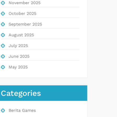
November 2025
October 2025
September 2025
August 2025
July 2025
June 2025
May 2025
Categories
Berita Games