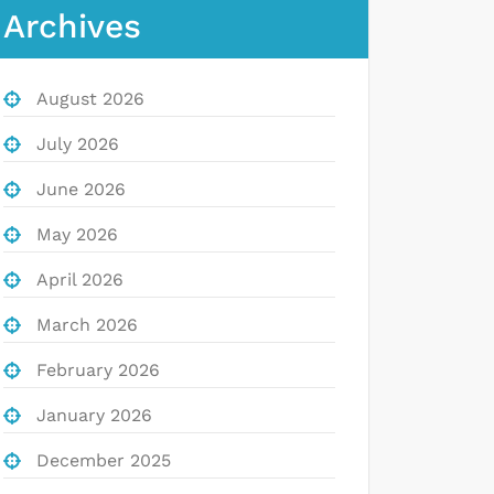
Archives
August 2026
July 2026
June 2026
May 2026
April 2026
March 2026
February 2026
January 2026
December 2025