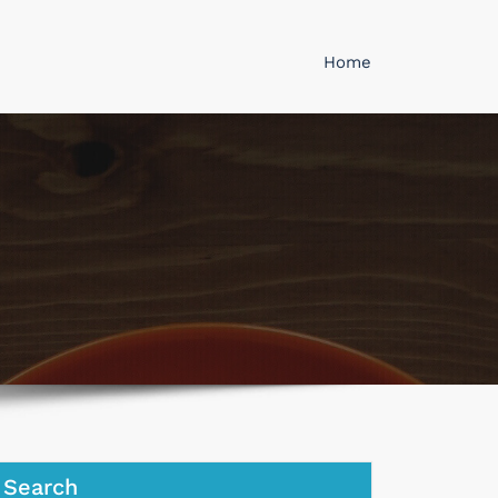
Home
Search