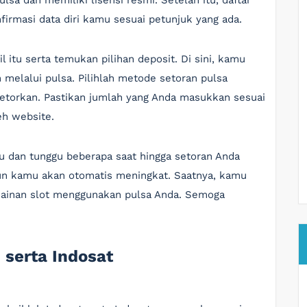
sa dan memiliki lisensi resmi. Setelah itu, daftar
irmasi data diri kamu sesuai petunjuk yang ada.
l itu serta temukan pilihan deposit. Di sini, kamu
melalui pulsa. Pilihlah metode setoran pulsa
setorkan. Pastikan jumlah yang Anda masukkan sesuai
eh website.
mu dan tunggu beberapa saat hingga setoran Anda
kun kamu akan otomatis meningkat. Saatnya, kamu
mainan slot menggunakan pulsa Anda. Semoga
 serta Indosat