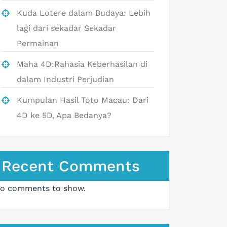
Kuda Lotere dalam Budaya: Lebih
lagi dari sekadar Sekadar
Permainan
Maha 4D:Rahasia Keberhasilan di
dalam Industri Perjudian
Kumpulan Hasil Toto Macau: Dari
4D ke 5D, Apa Bedanya?
Recent Comments
o comments to show.