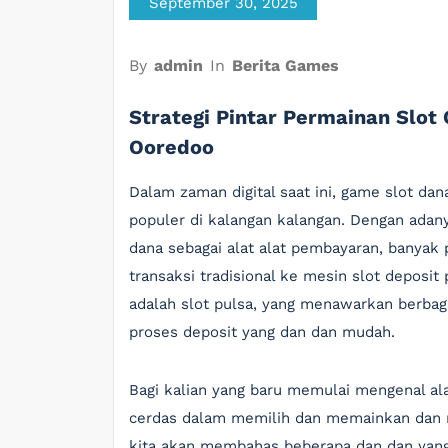
September 30, 2025
By
admin
In
Berita Games
Strategi Pintar Permainan Slot
Ooredoo
Dalam zaman digital saat ini, game slot dana
populer di kalangan kalangan. Dengan adan
dana sebagai alat alat pembayaran, banyak
transaksi tradisional ke mesin slot deposit
adalah slot pulsa, yang menawarkan berba
proses deposit yang dan dan mudah.
Bagi kalian yang baru memulai mengenal ala
cerdas dalam memilih dan memainkan dan me
kita akan membahas beberapa dan dan y