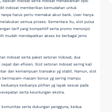
, baiklah Indosat serta Indosat menawarkan opsi
edit Indosat memberikan kemudahan untuk
 tanpa harus perlu memakai akun bank. User hanya
melakukan semua proses. Sementara itu, slot pulsa
ngan tarif yang kompetitif serta promo menonjol
bih mudah mendapatkan akses ke berbagai jenis
an Indosat serta paket setoran Indosat, dua
epat dan efisien. Slot setoran Indosat sering kali
lebar dan kemampuan transaksi yg stabil. Namun, slot
ngan bermacam-macam bonus yg sering mampu
 keduanya keduanya pilihan yg layak sesuai pada
 kecepatan serta keuntungan ekstra.
l komunitas serta dukungan pengguna, kedua