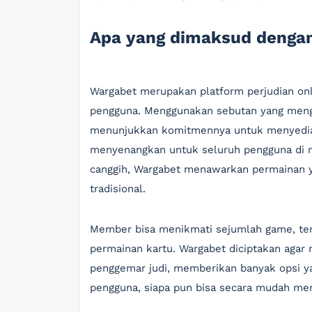
Apa yang dimaksud denga
Wargabet merupakan platform perjudian on
pengguna. Menggunakan sebutan yang mengk
menunjukkan komitmennya untuk menyedia
menyenangkan untuk seluruh pengguna di ne
canggih, Wargabet menawarkan permainan 
tradisional.
Member bisa menikmati sejumlah game, ter
permainan kartu. Wargabet diciptakan aga
penggemar judi, memberikan banyak opsi y
pengguna, siapa pun bisa secara mudah men