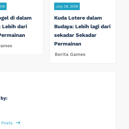
026
July 28, 2026
gel di dalam
Kuda Lotere dalam
 Lebih dari
Budaya: Lebih lagi dari
Permainan
sekadar Sekadar
Permainan
Games
Berita Games
 by:
l Posts