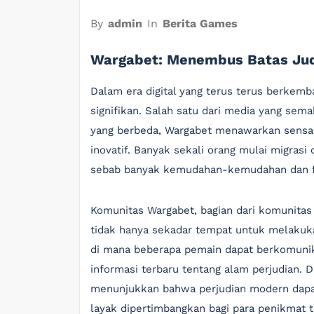
By
admin
In
Berita Games
Wargabet: Menembus Batas Jud
Dalam era digital yang terus terus berkemb
signifikan. Salah satu dari media yang sem
yang berbeda, Wargabet menawarkan sensasi
inovatif. Banyak sekali orang mulai migrasi d
sebab banyak kemudahan-kemudahan dan fi
Komunitas Wargabet, bagian dari komunita
tidak hanya sekadar tempat untuk melakuk
di mana beberapa pemain dapat berkomunik
informasi terbaru tentang alam perjudian.
menunjukkan bahwa perjudian modern dapat
layak dipertimbangkan bagi para penikmat t