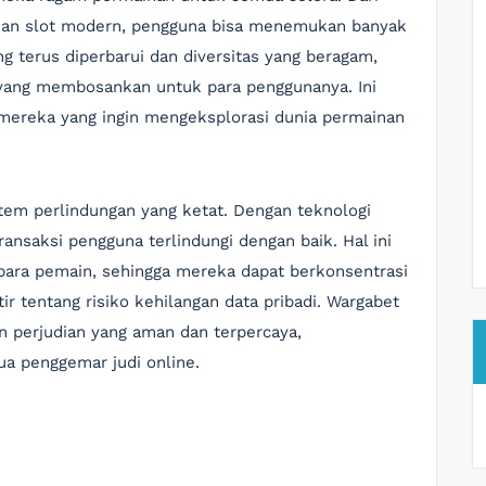
inan slot modern, pengguna bisa menemukan banyak
 terus diperbarui dan diversitas yang beragam,
 yang membosankan untuk para penggunanya. Ini
i mereka yang ingin mengeksplorasi dunia permainan
sistem perlindungan yang ketat. Dengan teknologi
ansaksi pengguna terlindungi dengan baik. Hal ini
ara pemain, sehingga mereka dapat berkonsentrasi
 tentang risiko kehilangan data pribadi. Wargabet
 perjudian yang aman dan terpercaya,
ua penggemar judi online.