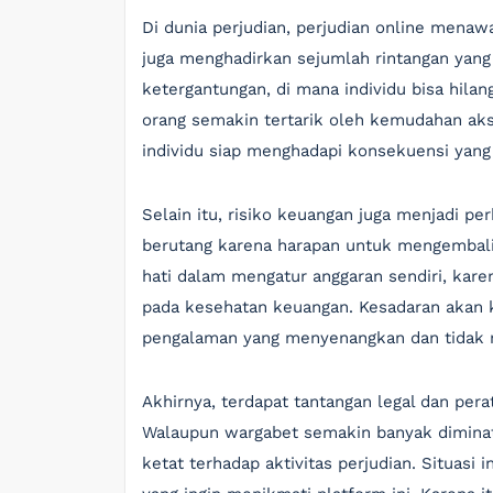
Di dunia perjudian, perjudian online mena
juga menghadirkan sejumlah rintangan yang 
ketergantungan, di mana individu bisa hilan
orang semakin tertarik oleh kemudahan aks
individu siap menghadapi konsekuensi yan
Selain itu, risiko keuangan juga menjadi p
berutang karena harapan untuk mengembalik
hati dalam mengatur anggaran sendiri, kar
pada kesehatan keuangan. Kesadaran akan 
pengalaman yang menyenangkan dan tidak 
Akhirnya, terdapat tantangan legal dan per
Walaupun wargabet semakin banyak diminat
ketat terhadap aktivitas perjudian. Situasi