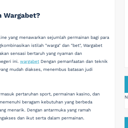
n Wargabet?
line yang menawarkan sejumlah permainan bagi para
ombinasikan istilah "warga" dan "bet", Wargabet
kan sensasi bertaruh yang nyaman dan
geri ini.
wargabet
Dengan pemanfaatan dan teknik
yang mudah diakses, menembus batasan judi
masuk pertaruhan sport, permainan kasino, dan
N
r memenuhi beragam kebutuhan yang berbeda
ang menarik. Dengan antarmuka yang ramah
gakses dan ikut serta dalam permainan.