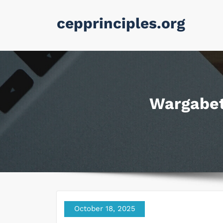
Skip
cepprinciples.org
to
content
Wargabet
October 18, 2025