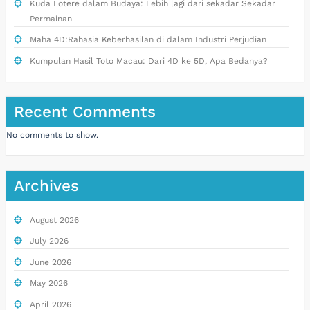
Kuda Lotere dalam Budaya: Lebih lagi dari sekadar Sekadar
Permainan
Maha 4D:Rahasia Keberhasilan di dalam Industri Perjudian
Kumpulan Hasil Toto Macau: Dari 4D ke 5D, Apa Bedanya?
Recent Comments
No comments to show.
Archives
August 2026
July 2026
June 2026
May 2026
April 2026