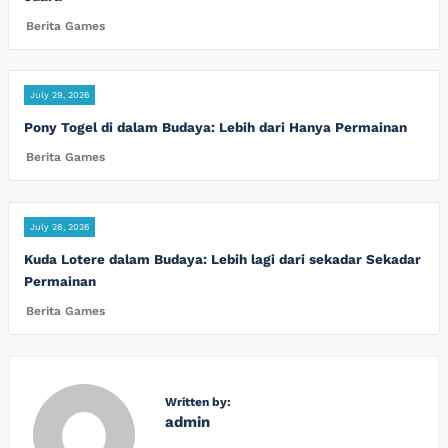
Berita Games
July 29, 2026
Pony Togel di dalam Budaya: Lebih dari Hanya Permainan
Berita Games
July 28, 2026
Kuda Lotere dalam Budaya: Lebih lagi dari sekadar Sekadar
Permainan
Berita Games
Written by:
admin