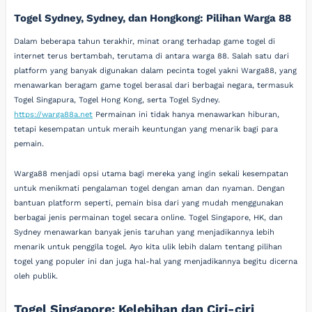
Togel Sydney, Sydney, dan Hongkong: Pilihan Warga 88
Dalam beberapa tahun terakhir, minat orang terhadap game togel di
internet terus bertambah, terutama di antara warga 88. Salah satu dari
platform yang banyak digunakan dalam pecinta togel yakni Warga88, yang
menawarkan beragam game togel berasal dari berbagai negara, termasuk
Togel Singapura, Togel Hong Kong, serta Togel Sydney.
https://warga88a.net
Permainan ini tidak hanya menawarkan hiburan,
tetapi kesempatan untuk meraih keuntungan yang menarik bagi para
pemain.
Warga88 menjadi opsi utama bagi mereka yang ingin sekali kesempatan
untuk menikmati pengalaman togel dengan aman dan nyaman. Dengan
bantuan platform seperti, pemain bisa dari yang mudah menggunakan
berbagai jenis permainan togel secara online. Togel Singapore, HK, dan
Sydney menawarkan banyak jenis taruhan yang menjadikannya lebih
menarik untuk penggila togel. Ayo kita ulik lebih dalam tentang pilihan
togel yang populer ini dan juga hal-hal yang menjadikannya begitu dicerna
oleh publik.
Togel Singapore: Kelebihan dan Ciri-ciri