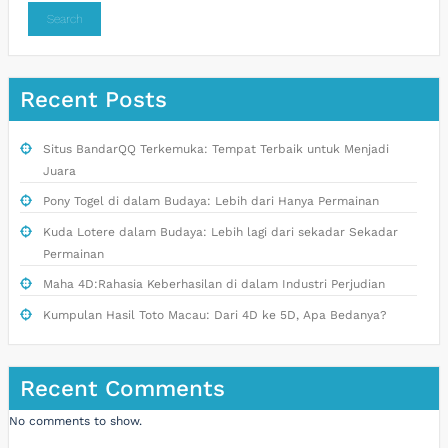
Search
Recent Posts
Situs BandarQQ Terkemuka: Tempat Terbaik untuk Menjadi
Juara
Pony Togel di dalam Budaya: Lebih dari Hanya Permainan
Kuda Lotere dalam Budaya: Lebih lagi dari sekadar Sekadar
Permainan
Maha 4D:Rahasia Keberhasilan di dalam Industri Perjudian
Kumpulan Hasil Toto Macau: Dari 4D ke 5D, Apa Bedanya?
Recent Comments
No comments to show.