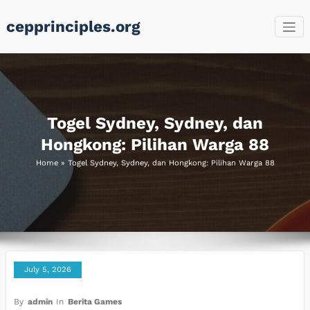
Skip
cepprinciples.org
to
content
Togel Sydney, Sydney, dan
Hongkong: Pilihan Warga 88
Home
»
Togel Sydney, Sydney, dan Hongkong: Pilihan Warga 88
July 5, 2026
By
admin
In
Berita Games