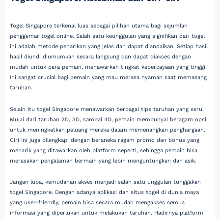
Togel Singapore terkenal luas sebagai pilihan utama bagi sejumlah
penggemar togel online. Salah satu keunggulan yang signifikan dari togel
ini adalah metode penarikan yang jelas dan dapat diandalkan. Setiap hasil
hasil diundi diumumkan secara langsung dan dapat diakses dengan
mudah untuk para pemain, menawarkan tingkat kepercayaan yang tinggi.
Ini sangat crucial bagi pemain yang mau merasa nyaman saat memasang
taruhan.
Selain itu togel Singapore menawarkan berbagai tipe taruhan yang seru.
Mulai dari taruhan 2D, 3D, sampai 4D, pemain mempunyai beragam opsi
untuk meningkatkan peluang mereka dalam memenangkan penghargaan.
Ciri ini juga dilengkapi dengan beraneka ragam promo dan bonus yang
menarik yang ditawarkan oleh platform seperti, sehingga pemain bisa
merasakan pengalaman bermain yang lebih menguntungkan dan asik.
Jangan lupa, kemudahan akses menjadi salah satu unggulan tunggakan
togel Singapore. Dengan adanya aplikasi dan situs togel di dunia maya
yang user-friendly, pemain bisa secara mudah mengakses semua
informasi yang diperlukan untuk melakukan taruhan. Hadirnya platform