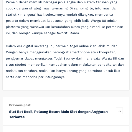
Pemain dapat memilih berbagai jenis angka dan sistem taruhan yang
cocok dengan strategi masing-masing. Di samping itu, informasi dan
statistik mengenai hasil sebelumnya mudah dijangkau, membantu
peserta dalam membuat keputusan yang lebih baik. Warga 88 adalah
platform yang menawarkan kemudahan akses yang simpel ke permainan
ini, dan menjadikannya sebagai favorit utama.
Dalam era digital sekarang ini, bermain togel online kian lebih mudah.
Dengan hanya menggunakan perangkat smartphone atau komputer,
penggemar dapat mengakses Togel Sydney dari mana saja. Warga 88 dan
situs sbobet memberikan kemudahan dalam melakukan pendaftaran dan
melakukan taruhan, maka kian banyak orang yang berminat untuk ikut
serta dan mencoba peruntungannya.
Previous post
Slot Bet Kecil, Peluang Besar: Main Slot dengan Anggaran
Terbatas