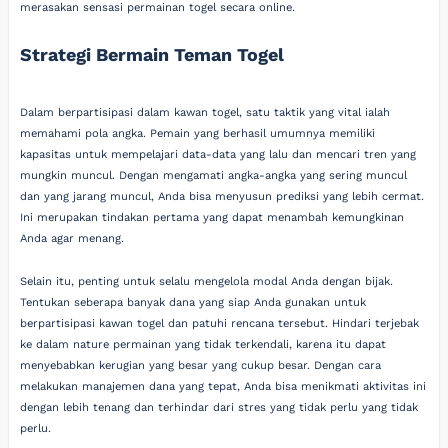
merasakan sensasi permainan togel secara online.
Strategi Bermain Teman Togel
Dalam berpartisipasi dalam kawan togel, satu taktik yang vital ialah
memahami pola angka. Pemain yang berhasil umumnya memiliki
kapasitas untuk mempelajari data-data yang lalu dan mencari tren yang
mungkin muncul. Dengan mengamati angka-angka yang sering muncul
dan yang jarang muncul, Anda bisa menyusun prediksi yang lebih cermat.
Ini merupakan tindakan pertama yang dapat menambah kemungkinan
Anda agar menang.
Selain itu, penting untuk selalu mengelola modal Anda dengan bijak.
Tentukan seberapa banyak dana yang siap Anda gunakan untuk
berpartisipasi kawan togel dan patuhi rencana tersebut. Hindari terjebak
ke dalam nature permainan yang tidak terkendali, karena itu dapat
menyebabkan kerugian yang besar yang cukup besar. Dengan cara
melakukan manajemen dana yang tepat, Anda bisa menikmati aktivitas ini
dengan lebih tenang dan terhindar dari stres yang tidak perlu yang tidak
perlu.