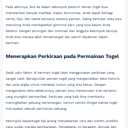
Pada akhirnya, ikut ke dalam kelompok petaruh teman togel bisa
memberikan banyak manfaat. Dalam komunitas, Anda dapat berbagi
cerita, tips, dan taktik bersama sesama pemain. Saling bertukar data bisa
menolong Anda mendapatkan gimmick baru yang bisa belum Anda
ketahui. Dengan dorongan dan motivasi dari anggota kelompok lainnya,
Anda bisa merasa lebih bersemangat dan penuh keyakinan dalam
bermain.
Menerapkan Perkiraan pada Permainan Togel
Salah satu faktor di bermain togel ialah menggunakan perkiraan yang
sangat valid. Bersejumlah pemain togel yang mengandalkan data historis
dan pola angka untuk menebak nomor yang bisa keluar. Dengan
menganalisis data sebelumnya, pemain bisa menemukan tren tertentu
yang mungkin bermanfaat. Perkiraan yang baik bisa membantu
meningkatkan peluang kemenangan, namun sambil diingat bahwa togel
merupakan sebuah permainan peluang.
Kelompok kawantogel tak jarang menyebarkan cara dan sistem prediksi
yang sudah mereka kembangkan. Pendekatan ini beragam, dimulai dari