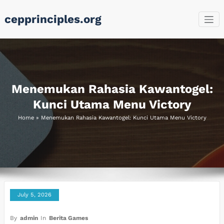
Skip
cepprinciples.org
to
content
Menemukan Rahasia Kawantogel:
Kunci Utama Menu Victory
Home
»
Menemukan Rahasia Kawantogel: Kunci Utama Menu Victory
July 5, 2026
By
admin
In
Berita Games