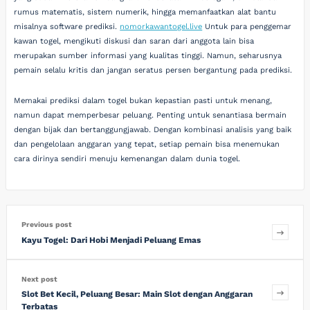
rumus matematis, sistem numerik, hingga memanfaatkan alat bantu
misalnya software prediksi.
nomorkawantogel.live
Untuk para penggemar
kawan togel, mengikuti diskusi dan saran dari anggota lain bisa
merupakan sumber informasi yang kualitas tinggi. Namun, seharusnya
pemain selalu kritis dan jangan seratus persen bergantung pada prediksi.
Memakai prediksi dalam togel bukan kepastian pasti untuk menang,
namun dapat memperbesar peluang. Penting untuk senantiasa bermain
dengan bijak dan bertanggungjawab. Dengan kombinasi analisis yang baik
dan pengelolaan anggaran yang tepat, setiap pemain bisa menemukan
cara dirinya sendiri menuju kemenangan dalam dunia togel.
Previous post
Kayu Togel: Dari Hobi Menjadi Peluang Emas
Next post
Slot Bet Kecil, Peluang Besar: Main Slot dengan Anggaran
Terbatas