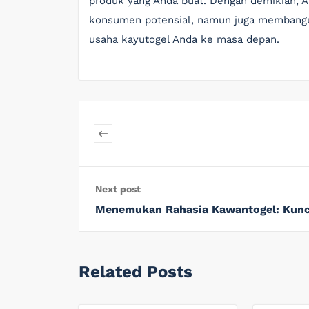
produk yang Anda buat. Dengan demikian, 
konsumen potensial, namun juga membangu
usaha kayutogel Anda ke masa depan.
Next post
Menemukan Rahasia Kawantogel: Kunc
Related Posts