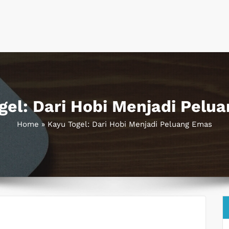
gel: Dari Hobi Menjadi Pelu
Home
»
Kayu Togel: Dari Hobi Menjadi Peluang Emas