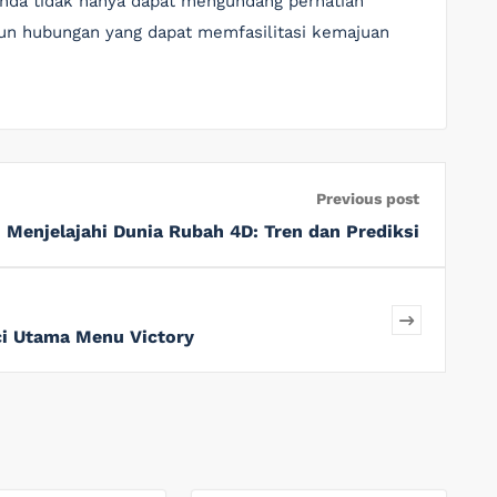
Anda tidak hanya dapat mengundang perhatian
n hubungan yang dapat memfasilitasi kemajuan
Previous post
Menjelajahi Dunia Rubah 4D: Tren dan Prediksi
i Utama Menu Victory