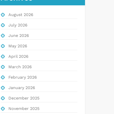
August 2026
July 2026
June 2026
May 2026
April 2026
March 2026
February 2026
January 2026
December 2025
November 2025