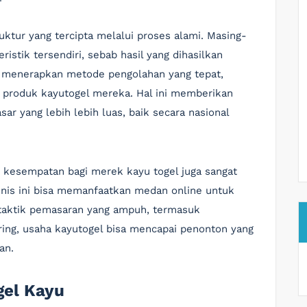
uktur yang tercipta melalui proses alami. Masing-
istik tersendiri, sebab hasil yang dihasilkan
ui menerapkan metode pengolahan yang tepat,
as produk kayutogel mereka. Hal ini memberikan
ar yang lebih lebih luas, baik secara nasional
, kesempatan bagi merek kayu togel juga sangat
isnis ini bisa memanfaatkan medan online untuk
taktik pemasaran yang ampuh, termasuk
ring, usaha kayutogel bisa mencapai penonton yang
an.
gel Kayu