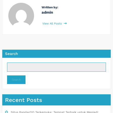
Written by:
admin
View All Posts
Search
Search
Recent Posts
Situs BandarQQ Terkemuka: Tempat Terbaik untuk Menjadi