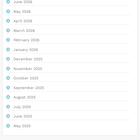
June 2026
May 2026
April 2026
March 2026
February 2026
January 2026
December 2025
November 2025
October 2025
September 2025
August 2025
July 2025
June 2025
May 2025