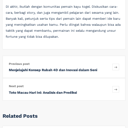
Di akhir, ikutlah dengan komunitas pemain kayu togel. Diskusikan cara-
cara, berbagi story, dan juga mengambil pelajaran dari sesama yang lain.
Banyak kali, petunjuk serta tips dari pemain lain dapat memberi ide baru
yang meningkatkan usahan kamu. Perlu diingat bahwa walaupun bisa ada
taktik yang dapat membantu, permainan ini selalu mengandung unsur
fortune yang tidak bisa dilupakan.
Previous post
Menjelajahi Konsep Rubah 4D dan Inovasi dalam Seni
Next post
Toto Macau Hari Ini: Analisis dan Prediksi
Related Posts