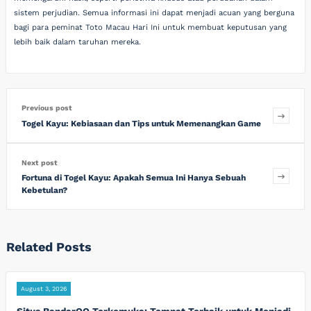
sistem perjudian. Semua informasi ini dapat menjadi acuan yang berguna
bagi para peminat Toto Macau Hari Ini untuk membuat keputusan yang
lebih baik dalam taruhan mereka.
Previous post
Togel Kayu: Kebiasaan dan Tips untuk Memenangkan Game
Next post
Fortuna di Togel Kayu: Apakah Semua Ini Hanya Sebuah
Kebetulan?
Related Posts
August 3, 2026
Situs BandarQQ Terkemuka: Tempat Terbaik untuk Menjadi