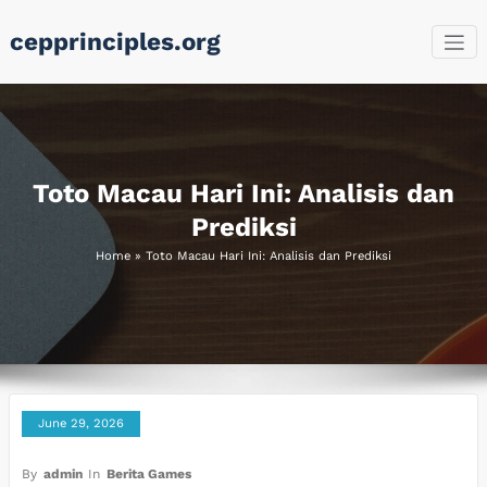
Skip
cepprinciples.org
to
content
Toto Macau Hari Ini: Analisis dan
Prediksi
Home
»
Toto Macau Hari Ini: Analisis dan Prediksi
June 29, 2026
By
admin
In
Berita Games