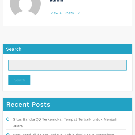
View All Posts
Search
Search
Recent Posts
Situs BandarQQ Terkemuka: Tempat Terbaik untuk Menjadi
Juara