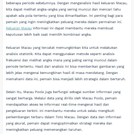
beberapa periode sebelumnya. Dengan menganalisis hasil keluaran Macau,
kita dapat melihat angka-angka yang sering muncul dan mencari tahu
apakah ada pola tertentu yang bisa dimanfaatkan. Ini penting bagi para
pemain yang ingin meningkatkan peluang mereka dalam permainan ini.
Keluaran Macau
Informasi ini dapat membantu mereka membuat
keputusan lebih baik saat memilih kombinasi angka.
Keluaran Macau yang tercatat memungkinkan kita untuk melakukan
analisis statistik. Kita dapat menggunakan metode seperti analisis
frekuensi dan melihat angka mana yang paling sering muncul dalam
periode tertentu. Hasil dari analisis ini bisa memberikan gambaran yang
lebih jelas mengenai kemungkinan hasil di masa mendatang. Dengan
memahami data ini, pemain bisa menjadi lebih strategis dalam bertaruh.
Selain itu, Macau Pools juga berfungsi sebagai sumber informasi yang
sangat berharga. Melalui data yang dirilis oleh Macau Pools, pemain
mendapatkan akses ke informasi real-time mengenai hasil dan
pengeluaran terkini. Ini membantu mereka untuk selalu mengikuti
perkembangan terbaru dalam Toto Macau. Dengan data dan informasi
yang akurat, pemain dapat mengoptimalkan strategi mereka dan
meningkatkan peluang memenangkan taruhan.