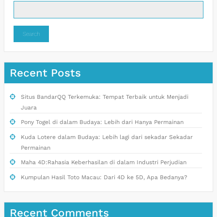
Search
Recent Posts
Situs BandarQQ Terkemuka: Tempat Terbaik untuk Menjadi
Juara
Pony Togel di dalam Budaya: Lebih dari Hanya Permainan
Kuda Lotere dalam Budaya: Lebih lagi dari sekadar Sekadar
Permainan
Maha 4D:Rahasia Keberhasilan di dalam Industri Perjudian
Kumpulan Hasil Toto Macau: Dari 4D ke 5D, Apa Bedanya?
Recent Comments