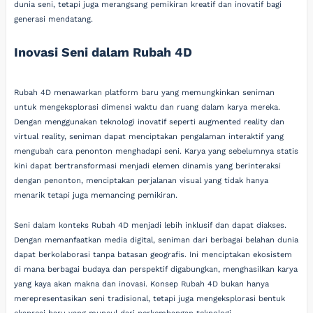
dunia seni, tetapi juga merangsang pemikiran kreatif dan inovatif bagi
generasi mendatang.
Inovasi Seni dalam Rubah 4D
Rubah 4D menawarkan platform baru yang memungkinkan seniman
untuk mengeksplorasi dimensi waktu dan ruang dalam karya mereka.
Dengan menggunakan teknologi inovatif seperti augmented reality dan
virtual reality, seniman dapat menciptakan pengalaman interaktif yang
mengubah cara penonton menghadapi seni. Karya yang sebelumnya statis
kini dapat bertransformasi menjadi elemen dinamis yang berinteraksi
dengan penonton, menciptakan perjalanan visual yang tidak hanya
menarik tetapi juga memancing pemikiran.
Seni dalam konteks Rubah 4D menjadi lebih inklusif dan dapat diakses.
Dengan memanfaatkan media digital, seniman dari berbagai belahan dunia
dapat berkolaborasi tanpa batasan geografis. Ini menciptakan ekosistem
di mana berbagai budaya dan perspektif digabungkan, menghasilkan karya
yang kaya akan makna dan inovasi. Konsep Rubah 4D bukan hanya
merepresentasikan seni tradisional, tetapi juga mengeksplorasi bentuk