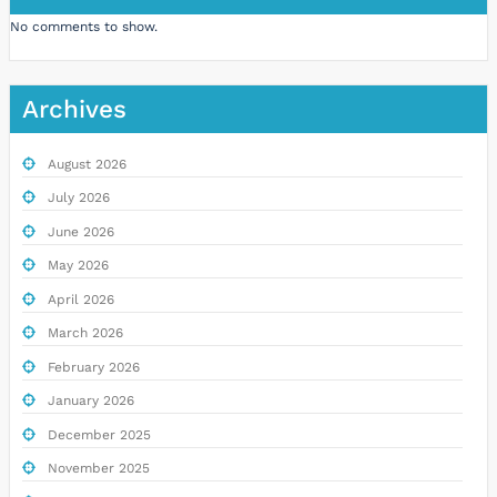
No comments to show.
Archives
August 2026
July 2026
June 2026
May 2026
April 2026
March 2026
February 2026
January 2026
December 2025
November 2025