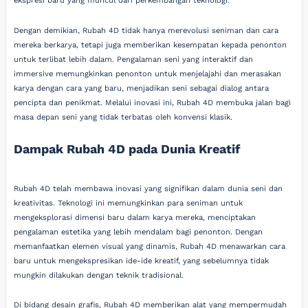
ekspresi baru yang muncul dari perkembangan teknologi.
Dengan demikian, Rubah 4D tidak hanya merevolusi seniman dan cara
mereka berkarya, tetapi juga memberikan kesempatan kepada penonton
untuk terlibat lebih dalam. Pengalaman seni yang interaktif dan
immersive memungkinkan penonton untuk menjelajahi dan merasakan
karya dengan cara yang baru, menjadikan seni sebagai dialog antara
pencipta dan penikmat. Melalui inovasi ini, Rubah 4D membuka jalan bagi
masa depan seni yang tidak terbatas oleh konvensi klasik.
Dampak Rubah 4D pada Dunia Kreatif
Rubah 4D telah membawa inovasi yang signifikan dalam dunia seni dan
kreativitas. Teknologi ini memungkinkan para seniman untuk
mengeksplorasi dimensi baru dalam karya mereka, menciptakan
pengalaman estetika yang lebih mendalam bagi penonton. Dengan
memanfaatkan elemen visual yang dinamis, Rubah 4D menawarkan cara
baru untuk mengekspresikan ide-ide kreatif, yang sebelumnya tidak
mungkin dilakukan dengan teknik tradisional.
Di bidang desain grafis, Rubah 4D memberikan alat yang mempermudah