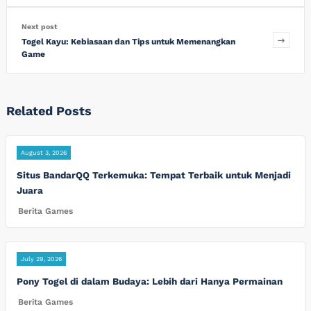
Next post
Togel Kayu: Kebiasaan dan Tips untuk Memenangkan
Game
Related Posts
August 3, 2026
Situs BandarQQ Terkemuka: Tempat Terbaik untuk Menjadi
Juara
Berita Games
July 29, 2026
Pony Togel di dalam Budaya: Lebih dari Hanya Permainan
Berita Games