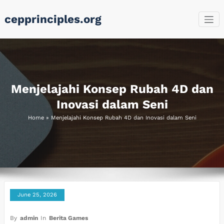
Skip
cepprinciples.org
to
content
Menjelajahi Konsep Rubah 4D dan
Inovasi dalam Seni
Home
»
Menjelajahi Konsep Rubah 4D dan Inovasi dalam Seni
June 25, 2026
By
admin
In
Berita Games