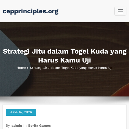
Skip
cepprinciples.org
to
content
Strategi Jitu dalam Togel Kuda yang
Harus Kamu Uji
Home
»
Strategi Jitu dalam Togel Kuda yang Harus Kamu Uji
June 14, 2026
By
admin
In
Berita Games