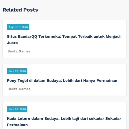
Related Posts
August 3, 2026
Situs BandarQQ Terkemuka: Tempat Terbaik untuk Menjadi
Juara
Berita Games
July 29, 2026
Pony Togel di dalam Budaya: Lebih dari Hanya Permainan
Berita Games
July 28, 2026
Kuda Lotere dalam Budaya: Lebih lagi dari sekadar Sekadar
Permainan