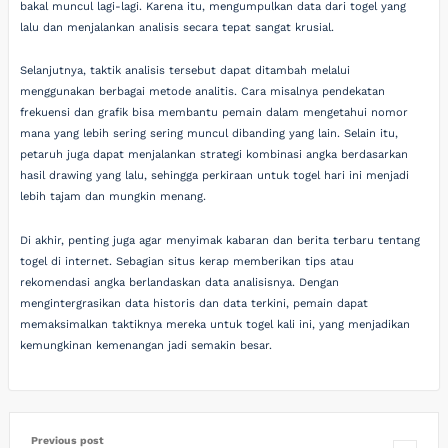
bakal muncul lagi-lagi. Karena itu, mengumpulkan data dari togel yang
lalu dan menjalankan analisis secara tepat sangat krusial.
Selanjutnya, taktik analisis tersebut dapat ditambah melalui
menggunakan berbagai metode analitis. Cara misalnya pendekatan
frekuensi dan grafik bisa membantu pemain dalam mengetahui nomor
mana yang lebih sering sering muncul dibanding yang lain. Selain itu,
petaruh juga dapat menjalankan strategi kombinasi angka berdasarkan
hasil drawing yang lalu, sehingga perkiraan untuk togel hari ini menjadi
lebih tajam dan mungkin menang.
Di akhir, penting juga agar menyimak kabaran dan berita terbaru tentang
togel di internet. Sebagian situs kerap memberikan tips atau
rekomendasi angka berlandaskan data analisisnya. Dengan
mengintergrasikan data historis dan data terkini, pemain dapat
memaksimalkan taktiknya mereka untuk togel kali ini, yang menjadikan
kemungkinan kemenangan jadi semakin besar.
Previous post