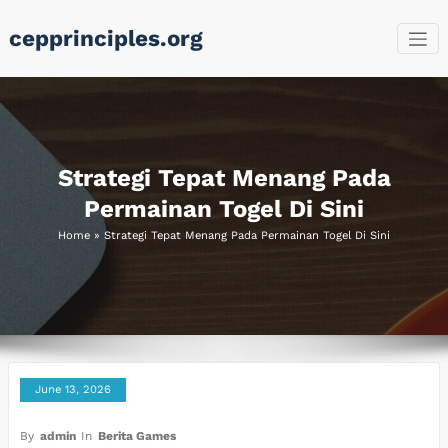
Skip
cepprinciples.org
to
content
Strategi Tepat Menang Pada
Permainan Togel Di Sini
Home
»
Strategi Tepat Menang Pada Permainan Togel Di Sini
June 13, 2026
By
admin
In
Berita Games