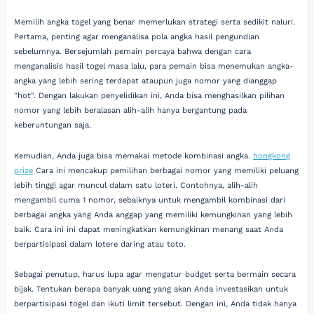
Memilih angka togel yang benar memerlukan strategi serta sedikit naluri.
Pertama, penting agar menganalisa pola angka hasil pengundian
sebelumnya. Bersejumlah pemain percaya bahwa dengan cara
menganalisis hasil togel masa lalu, para pemain bisa menemukan angka-
angka yang lebih sering terdapat ataupun juga nomor yang dianggap
"hot". Dengan lakukan penyelidikan ini, Anda bisa menghasilkan pilihan
nomor yang lebih beralasan alih-alih hanya bergantung pada
keberuntungan saja.
Kemudian, Anda juga bisa memakai metode kombinasi angka.
hongkong
prize
Cara ini mencakup pemilihan berbagai nomor yang memiliki peluang
lebih tinggi agar muncul dalam satu loteri. Contohnya, alih-alih
mengambil cuma 1 nomor, sebaiknya untuk mengambil kombinasi dari
berbagai angka yang Anda anggap yang memiliki kemungkinan yang lebih
baik. Cara ini ini dapat meningkatkan kemungkinan menang saat Anda
berpartisipasi dalam lotere daring atau toto.
Sebagai penutup, harus lupa agar mengatur budget serta bermain secara
bijak. Tentukan berapa banyak uang yang akan Anda investasikan untuk
berpartisipasi togel dan ikuti limit tersebut. Dengan ini, Anda tidak hanya