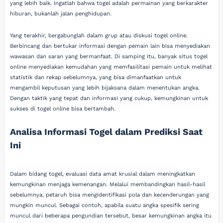
yang lebih baik. Ingatlah bahwa togel adalah permainan yang berkarakter
hiburan, bukanlah jalan penghidupan.
Yang terakhir, bergabunglah dalam grup atau diskusi togel online.
Berbincang dan bertukar informasi dengan pemain lain bisa menyediakan
wawasan dan saran yang bermanfaat. Di samping itu, banyak situs togel
online menyediakan kemudahan yang memfasilitasi pemain untuk melihat
statistik dan rekap sebelumnya, yang bisa dimanfaatkan untuk
mengambil keputusan yang lebih bijaksana dalam menentukan angka.
Dengan taktik yang tepat dan informasi yang cukup, kemungkinan untuk
sukses di togel online bisa bertambah.
Analisa Informasi Togel dalam Prediksi Saat
Ini
Dalam bidang togel, evaluasi data amat krusial dalam meningkatkan
kemungkinan menjaga kemenangan. Melalui membandingkan hasil-hasil
sebelumnya, petaruh bisa mengidentifikasi pola dan kecenderungan yang
mungkin muncul. Sebagai contoh, apabila suatu angka spesifik sering
muncul dari beberapa pengundian tersebut, besar kemungkinan angka itu