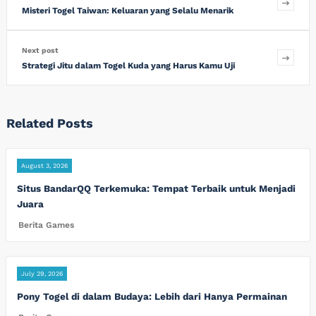
Misteri Togel Taiwan: Keluaran yang Selalu Menarik
Next post
Strategi Jitu dalam Togel Kuda yang Harus Kamu Uji
Related Posts
August 3, 2026
Situs BandarQQ Terkemuka: Tempat Terbaik untuk Menjadi
Juara
Berita Games
July 29, 2026
Pony Togel di dalam Budaya: Lebih dari Hanya Permainan