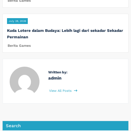
Berita Games
July 28, 2026
Kuda Lotere dalam Budaya: Lebih lagi dari sekadar Sekadar
Permainan
Berita Games
Written by:
admin
View All Posts
Search