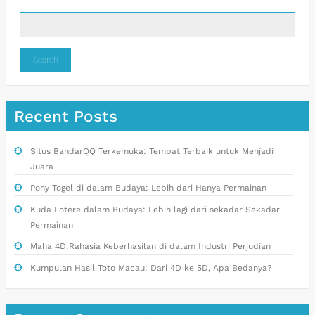
Search
Recent Posts
Situs BandarQQ Terkemuka: Tempat Terbaik untuk Menjadi
Juara
Pony Togel di dalam Budaya: Lebih dari Hanya Permainan
Kuda Lotere dalam Budaya: Lebih lagi dari sekadar Sekadar
Permainan
Maha 4D:Rahasia Keberhasilan di dalam Industri Perjudian
Kumpulan Hasil Toto Macau: Dari 4D ke 5D, Apa Bedanya?