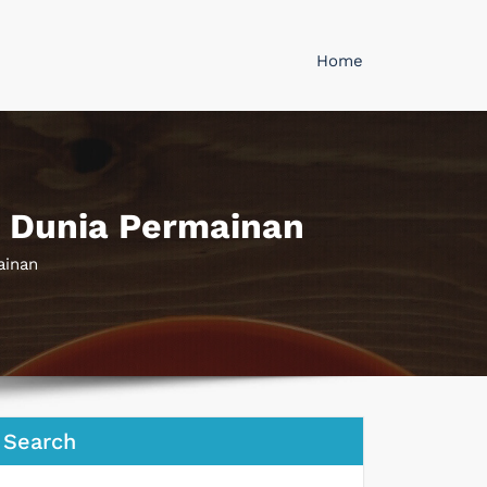
Home
 Dunia Permainan
ainan
Search