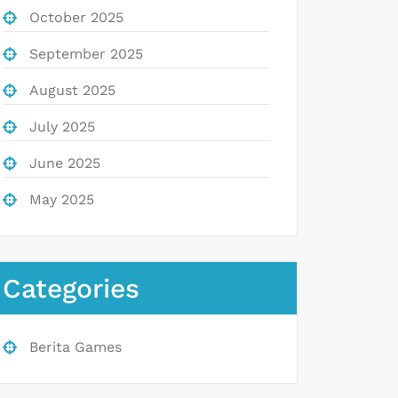
October 2025
September 2025
August 2025
July 2025
June 2025
May 2025
Categories
Berita Games