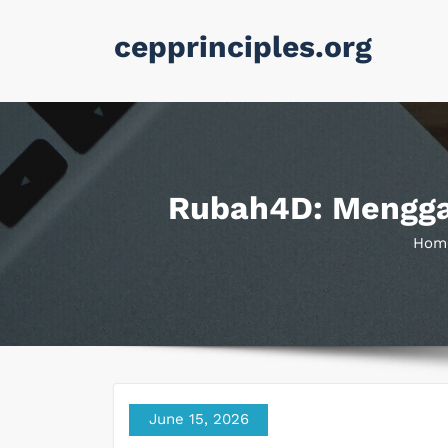
Skip
cepprinciples.org
to
content
Rubah4D: Mengga
Hom
June 15, 2026