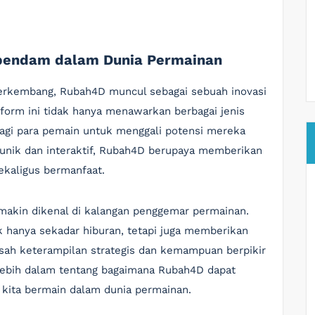
rpendam dalam Dunia Permainan
berkembang, Rubah4D muncul sebagai sebuah inovasi
tform ini tidak hanya menawarkan berbagai jenis
bagi para pemain untuk menggali potensi mereka
unik dan interaktif, Rubah4D berupaya memberikan
kaligus bermanfaat.
makin dikenal di kalangan penggemar permainan.
 hanya sekadar hiburan, tetapi juga memberikan
ah keterampilan strategis dan kemampuan berpikir
or lebih dalam tentang bagaimana Rubah4D dapat
kita bermain dalam dunia permainan.