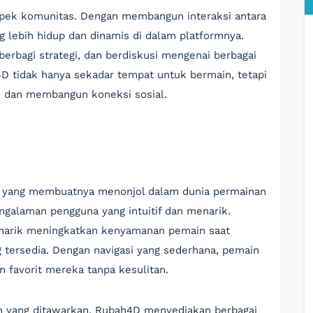
spek komunitas. Dengan membangun interaksi antara
lebih hidup dan dinamis di dalam platformnya.
erbagi strategi, dan berdiskusi mengenai berbagai
D tidak hanya sekadar tempat untuk bermain, tetapi
si dan membangun koneksi sosial.
 yang membuatnya menonjol dalam dunia permainan
engalaman pengguna yang intuitif dan menarik.
narik meningkatkan kenyamanan pemain saat
g tersedia. Dengan navigasi yang sederhana, pemain
favorit mereka tanpa kesulitan.
an yang ditawarkan. Rubah4D menyediakan berbagai