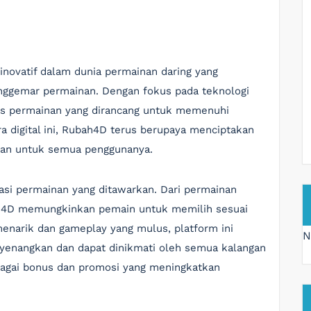
novatif dalam dunia permainan daring yang
nggemar permainan. Dengan fokus pada teknologi
nis permainan yang dirancang untuk memenuhi
a digital ini, Rubah4D terus berupaya menciptakan
man untuk semua penggunanya.
asi permainan yang ditawarkan. Dari permainan
bah4D memungkinkan pemain untuk memilih sesuai
enarik dan gameplay yang mulus, platform ini
N
yenangkan dan dapat dinikmati oleh semua kalangan
agai bonus dan promosi yang meningkatkan