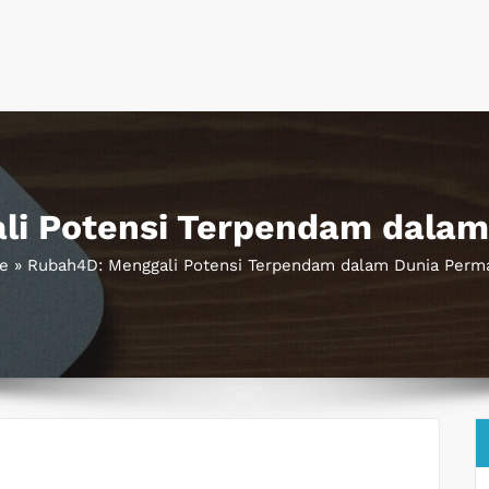
li Potensi Terpendam dalam
e
»
Rubah4D: Menggali Potensi Terpendam dalam Dunia Perm