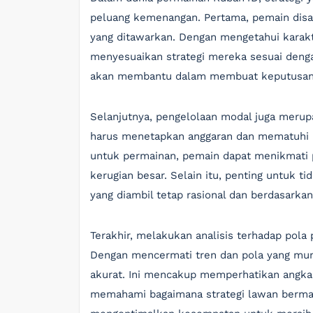
peluang kemenangan. Pertama, pemain dis
yang ditawarkan. Dengan mengetahui karak
menyesuaikan strategi mereka sesuai dengan
akan membantu dalam membuat keputusan ya
Selanjutnya, pengelolaan modal juga meru
harus menetapkan anggaran dan mematuhi b
untuk permainan, pemain dapat menikmati
kerugian besar. Selain itu, penting untuk 
yang diambil tetap rasional dan berdasarkan
Terakhir, melakukan analisis terhadap po
Dengan mencermati tren dan pola yang mun
akurat. Ini mencakup memperhatikan angka-
memahami bagaimana strategi lawan bermai