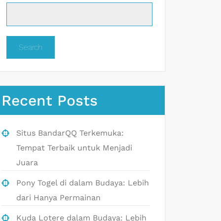
Search
Recent Posts
Situs BandarQQ Terkemuka:
Tempat Terbaik untuk Menjadi
Juara
Pony Togel di dalam Budaya: Lebih
dari Hanya Permainan
Kuda Lotere dalam Budaya: Lebih