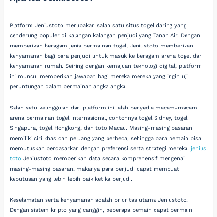
Platform Jeniustoto merupakan salah satu situs togel daring yang
cenderung populer di kalangan kalangan penjudi yang Tanah Air. Dengan
memberikan beragam jenis permainan togel, Jeniustoto memberikan
kenyamanan bagi para penjudi untuk masuk ke beragam arena togel dari
kenyamanan rumah. Seiring dengan kemajuan teknologi digital, platform
ini muncul memberikan jawaban bagi mereka mereka yang ingin uji
peruntungan dalam permainan angka angka.
Salah satu keunggulan dari platform ini ialah penyedia macam-macam
arena permainan togel internasional, contohnya togel Sidney, togel
Singapura, togel Hongkong, dan toto Macau. Masing-masing pasaran
memiliki ciri khas dan peluang yang berbeda, sehingga para pemain bisa
memutuskan berdasarkan dengan preferensi serta strategi mereka.
jenius
toto
Jeniustoto memberikan data secara komprehensif mengenai
masing-masing pasaran, makanya para penjudi dapat membuat
keputusan yang lebih lebih baik ketika berjudi.
Keselamatan serta kenyamanan adalah prioritas utama Jeniustoto.
Dengan sistem kripto yang canggih, beberapa pemain dapat bermain