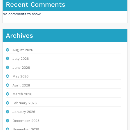
Recent Comments
No comments to show.
Archives
August 2026
July 2026
June 2026
May 2026
April 2026
March 2026
February 2026
January 2026
December 2025
November 2025