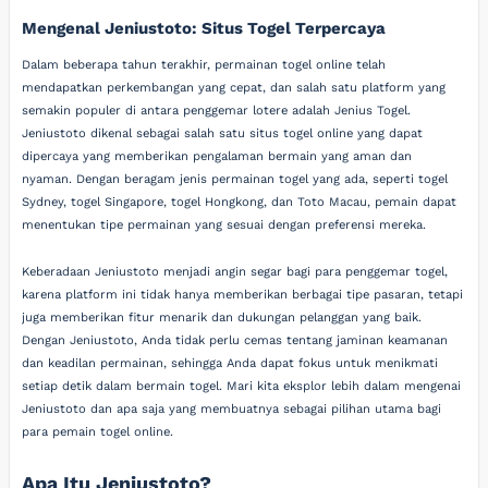
Mengenal Jeniustoto: Situs Togel Terpercaya
Dalam beberapa tahun terakhir, permainan togel online telah
mendapatkan perkembangan yang cepat, dan salah satu platform yang
semakin populer di antara penggemar lotere adalah Jenius Togel.
Jeniustoto dikenal sebagai salah satu situs togel online yang dapat
dipercaya yang memberikan pengalaman bermain yang aman dan
nyaman. Dengan beragam jenis permainan togel yang ada, seperti togel
Sydney, togel Singapore, togel Hongkong, dan Toto Macau, pemain dapat
menentukan tipe permainan yang sesuai dengan preferensi mereka.
Keberadaan Jeniustoto menjadi angin segar bagi para penggemar togel,
karena platform ini tidak hanya memberikan berbagai tipe pasaran, tetapi
juga memberikan fitur menarik dan dukungan pelanggan yang baik.
Dengan Jeniustoto, Anda tidak perlu cemas tentang jaminan keamanan
dan keadilan permainan, sehingga Anda dapat fokus untuk menikmati
setiap detik dalam bermain togel. Mari kita eksplor lebih dalam mengenai
Jeniustoto dan apa saja yang membuatnya sebagai pilihan utama bagi
para pemain togel online.
Apa Itu Jeniustoto?