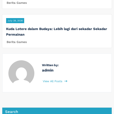
Berita Games
July 28, 2026
Kuda Lotere dalam Budaya: Lebih lagi dari sekadar Sekadar
Permainan
Berita Games
Written by:
admin
View All Posts
Search