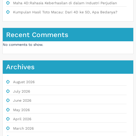
Maha 4D:Rahasia Keberhasilan di dalam Industri Perjudian
Kumpulan Hasil Toto Macau: Dari 4D ke 5D, Apa Bedanya?
Recent Comments
No comments to show.
Archives
August 2026
July 2026
June 2026
May 2026
April 2026
March 2026