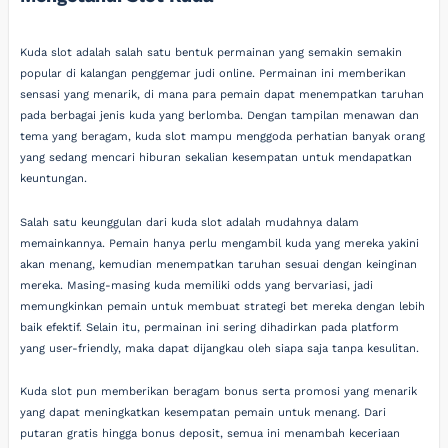
Kuda slot adalah salah satu bentuk permainan yang semakin semakin
popular di kalangan penggemar judi online. Permainan ini memberikan
sensasi yang menarik, di mana para pemain dapat menempatkan taruhan
pada berbagai jenis kuda yang berlomba. Dengan tampilan menawan dan
tema yang beragam, kuda slot mampu menggoda perhatian banyak orang
yang sedang mencari hiburan sekalian kesempatan untuk mendapatkan
keuntungan.
Salah satu keunggulan dari kuda slot adalah mudahnya dalam
memainkannya. Pemain hanya perlu mengambil kuda yang mereka yakini
akan menang, kemudian menempatkan taruhan sesuai dengan keinginan
mereka. Masing-masing kuda memiliki odds yang bervariasi, jadi
memungkinkan pemain untuk membuat strategi bet mereka dengan lebih
baik efektif. Selain itu, permainan ini sering dihadirkan pada platform
yang user-friendly, maka dapat dijangkau oleh siapa saja tanpa kesulitan.
Kuda slot pun memberikan beragam bonus serta promosi yang menarik
yang dapat meningkatkan kesempatan pemain untuk menang. Dari
putaran gratis hingga bonus deposit, semua ini menambah keceriaan