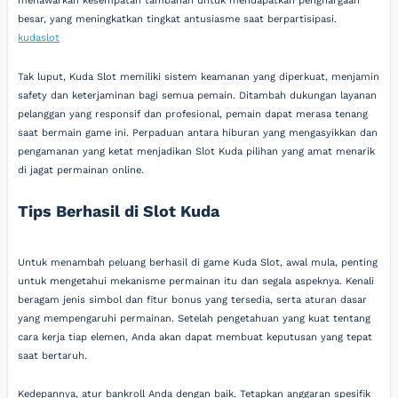
menawarkan kesempatan tambahan untuk mendapatkan penghargaan
besar, yang meningkatkan tingkat antusiasme saat berpartisipasi.
kudaslot
Tak luput, Kuda Slot memiliki sistem keamanan yang diperkuat, menjamin
safety dan keterjaminan bagi semua pemain. Ditambah dukungan layanan
pelanggan yang responsif dan profesional, pemain dapat merasa tenang
saat bermain game ini. Perpaduan antara hiburan yang mengasyikkan dan
pengamanan yang ketat menjadikan Slot Kuda pilihan yang amat menarik
di jagat permainan online.
Tips Berhasil di Slot Kuda
Untuk menambah peluang berhasil di game Kuda Slot, awal mula, penting
untuk mengetahui mekanisme permainan itu dan segala aspeknya. Kenali
beragam jenis simbol dan fitur bonus yang tersedia, serta aturan dasar
yang mempengaruhi permainan. Setelah pengetahuan yang kuat tentang
cara kerja tiap elemen, Anda akan dapat membuat keputusan yang tepat
saat bertaruh.
Kedepannya, atur bankroll Anda dengan baik. Tetapkan anggaran spesifik