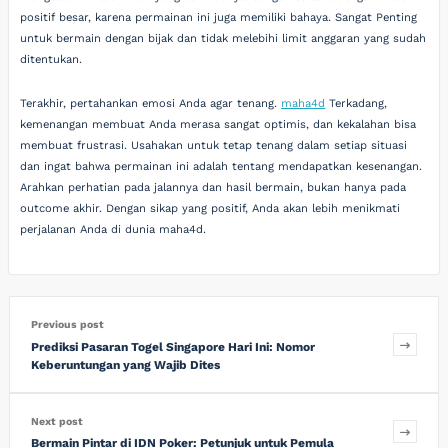
positif besar, karena permainan ini juga memiliki bahaya. Sangat Penting
untuk bermain dengan bijak dan tidak melebihi limit anggaran yang sudah
ditentukan.
Terakhir, pertahankan emosi Anda agar tenang.
maha4d
Terkadang,
kemenangan membuat Anda merasa sangat optimis, dan kekalahan bisa
membuat frustrasi. Usahakan untuk tetap tenang dalam setiap situasi
dan ingat bahwa permainan ini adalah tentang mendapatkan kesenangan.
Arahkan perhatian pada jalannya dan hasil bermain, bukan hanya pada
outcome akhir. Dengan sikap yang positif, Anda akan lebih menikmati
perjalanan Anda di dunia maha4d.
Previous post
Prediksi Pasaran Togel Singapore Hari Ini: Nomor
Keberuntungan yang Wajib Dites
Next post
Bermain Pintar di IDN Poker: Petunjuk untuk Pemula