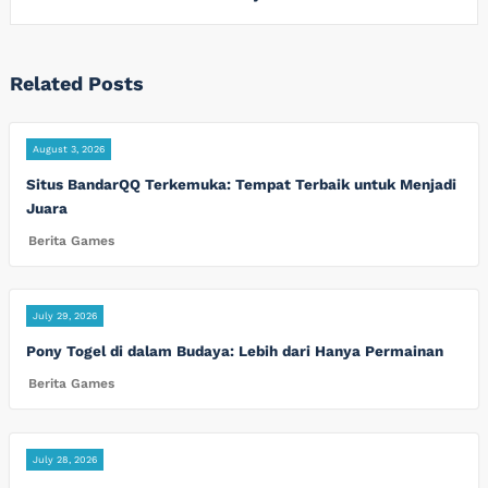
Related Posts
August 3, 2026
Situs BandarQQ Terkemuka: Tempat Terbaik untuk Menjadi
Juara
Berita Games
July 29, 2026
Pony Togel di dalam Budaya: Lebih dari Hanya Permainan
Berita Games
July 28, 2026