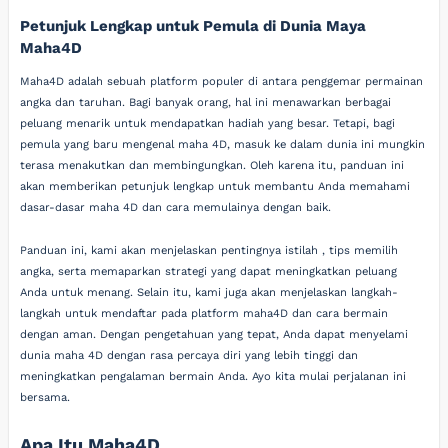
Petunjuk Lengkap untuk Pemula di Dunia Maya
Maha4D
Maha4D adalah sebuah platform populer di antara penggemar permainan
angka dan taruhan. Bagi banyak orang, hal ini menawarkan berbagai
peluang menarik untuk mendapatkan hadiah yang besar. Tetapi, bagi
pemula yang baru mengenal maha 4D, masuk ke dalam dunia ini mungkin
terasa menakutkan dan membingungkan. Oleh karena itu, panduan ini
akan memberikan petunjuk lengkap untuk membantu Anda memahami
dasar-dasar maha 4D dan cara memulainya dengan baik.
Panduan ini, kami akan menjelaskan pentingnya istilah , tips memilih
angka, serta memaparkan strategi yang dapat meningkatkan peluang
Anda untuk menang. Selain itu, kami juga akan menjelaskan langkah-
langkah untuk mendaftar pada platform maha4D dan cara bermain
dengan aman. Dengan pengetahuan yang tepat, Anda dapat menyelami
dunia maha 4D dengan rasa percaya diri yang lebih tinggi dan
meningkatkan pengalaman bermain Anda. Ayo kita mulai perjalanan ini
bersama.
Apa Itu Maha4D