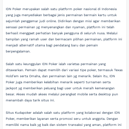
IDN Poker merupakan salah satu platform poker nasional di Indonesia
yang juga menyediakan berbagai jenis permainan bermain kartu untuk
sejumlah penggemar judi online. Didirikan dengan misi agar memberikan
sensasi permainan yg menyenangkan dan nyaman, platform ini telah
berhasil menggaet perhatian banyak pengguna di seluruh nusa. Melalui
tampilan yang ramah user dan bermacam pilihan permainan, platform ini
menjadi alternatif utama bagi pendatang baru dan pemain
berpengalaman.
Salah satu keunggulan IDN Poker ialah varietas permainan yang
ditawarkan. Pemain dapat memilih dari variasi tipe poker, termasuk Texas
Hold’em serta Omaha, dan permainan lain yg menarik. Selain itu, IDN
Poker juga memberikan kelebihan menarik seperti turnamen serta
jackpot yg memberikan peluang bagi user untuk meraih kemenangan
besar. Akses mudah akses melalui perangkat mobile serta desktop pun
menambah daya tarik situs ini.
Situs Kudapoker adalah salah satu platform yang kolaborasi dengan IDN
Poker, memberikan layanan serta promosi seru untuk anggota. Dengan
memiliki nama baik yg baik dan sistem transaksi yang aman, platform ini