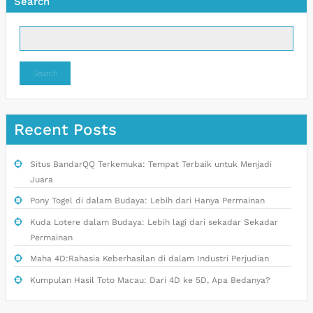
Search
Search
Recent Posts
Situs BandarQQ Terkemuka: Tempat Terbaik untuk Menjadi
Juara
Pony Togel di dalam Budaya: Lebih dari Hanya Permainan
Kuda Lotere dalam Budaya: Lebih lagi dari sekadar Sekadar
Permainan
Maha 4D:Rahasia Keberhasilan di dalam Industri Perjudian
Kumpulan Hasil Toto Macau: Dari 4D ke 5D, Apa Bedanya?