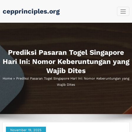
Skip
cepprinciples.org
to
content
Prediksi Pasaran Togel Singapore
Hari Ini: Nomor Keberuntungan yang
Wajib Dites
Home
»
Prediksi Pasaran Togel Singapore Hari Ini: Nomor Keberuntungan yang
Wajib Dites
November 19, 2025