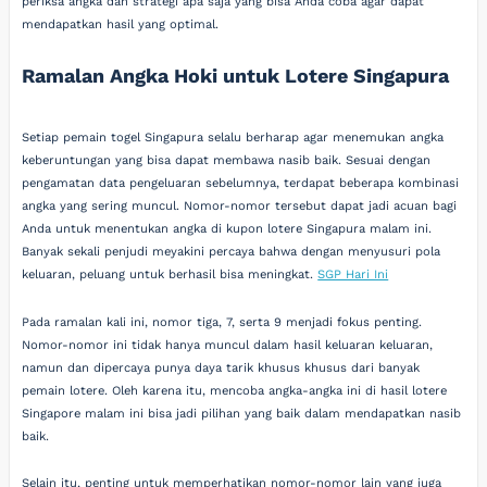
periksa angka dan strategi apa saja yang bisa Anda coba agar dapat
mendapatkan hasil yang optimal.
Ramalan Angka Hoki untuk Lotere Singapura
Setiap pemain togel Singapura selalu berharap agar menemukan angka
keberuntungan yang bisa dapat membawa nasib baik. Sesuai dengan
pengamatan data pengeluaran sebelumnya, terdapat beberapa kombinasi
angka yang sering muncul. Nomor-nomor tersebut dapat jadi acuan bagi
Anda untuk menentukan angka di kupon lotere Singapura malam ini.
Banyak sekali penjudi meyakini percaya bahwa dengan menyusuri pola
keluaran, peluang untuk berhasil bisa meningkat.
SGP Hari Ini
Pada ramalan kali ini, nomor tiga, 7, serta 9 menjadi fokus penting.
Nomor-nomor ini tidak hanya muncul dalam hasil keluaran keluaran,
namun dan dipercaya punya daya tarik khusus khusus dari banyak
pemain lotere. Oleh karena itu, mencoba angka-angka ini di hasil lotere
Singapore malam ini bisa jadi pilihan yang baik dalam mendapatkan nasib
baik.
Selain itu, penting untuk memperhatikan nomor-nomor lain yang juga