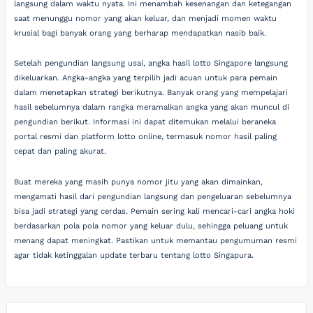
langsung dalam waktu nyata. Ini menambah kesenangan dan ketegangan
saat menunggu nomor yang akan keluar, dan menjadi momen waktu
krusial bagi banyak orang yang berharap mendapatkan nasib baik.
Setelah pengundian langsung usai, angka hasil lotto Singapore langsung
dikeluarkan. Angka-angka yang terpilih jadi acuan untuk para pemain
dalam menetapkan strategi berikutnya. Banyak orang yang mempelajari
hasil sebelumnya dalam rangka meramalkan angka yang akan muncul di
pengundian berikut. Informasi ini dapat ditemukan melalui beraneka
portal resmi dan platform lotto online, termasuk nomor hasil paling
cepat dan paling akurat.
Buat mereka yang masih punya nomor jitu yang akan dimainkan,
mengamati hasil dari pengundian langsung dan pengeluaran sebelumnya
bisa jadi strategi yang cerdas. Pemain sering kali mencari-cari angka hoki
berdasarkan pola pola nomor yang keluar dulu, sehingga peluang untuk
menang dapat meningkat. Pastikan untuk memantau pengumuman resmi
agar tidak ketinggalan update terbaru tentang lotto Singapura.