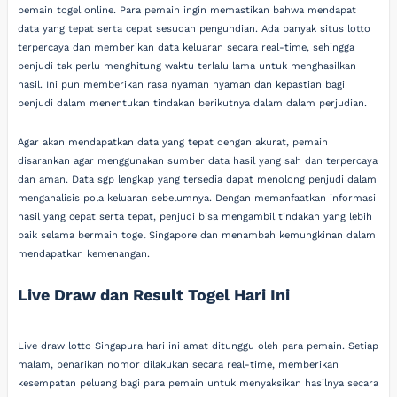
pemain togel online. Para pemain ingin memastikan bahwa mendapat
data yang tepat serta cepat sesudah pengundian. Ada banyak situs lotto
terpercaya dan memberikan data keluaran secara real-time, sehingga
penjudi tak perlu menghitung waktu terlalu lama untuk menghasilkan
hasil. Ini pun memberikan rasa nyaman nyaman dan kepastian bagi
penjudi dalam menentukan tindakan berikutnya dalam dalam perjudian.
Agar akan mendapatkan data yang tepat dengan akurat, pemain
disarankan agar menggunakan sumber data hasil yang sah dan terpercaya
dan aman. Data sgp lengkap yang tersedia dapat menolong penjudi dalam
menganalisis pola keluaran sebelumnya. Dengan memanfaatkan informasi
hasil yang cepat serta tepat, penjudi bisa mengambil tindakan yang lebih
baik selama bermain togel Singapore dan menambah kemungkinan dalam
mendapatkan kemenangan.
Live Draw dan Result Togel Hari Ini
Live draw lotto Singapura hari ini amat ditunggu oleh para pemain. Setiap
malam, penarikan nomor dilakukan secara real-time, memberikan
kesempatan peluang bagi para pemain untuk menyaksikan hasilnya secara