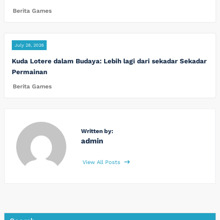
Berita Games
July 28, 2026
Kuda Lotere dalam Budaya: Lebih lagi dari sekadar Sekadar
Permainan
Berita Games
Written by:
admin
View All Posts