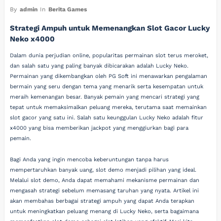
By
admin
In
Berita Games
Strategi Ampuh untuk Memenangkan Slot Gacor Lucky
Neko x4000
Dalam dunia perjudian online, popularitas permainan slot terus meroket,
dan salah satu yang paling banyak dibicarakan adalah Lucky Neko.
Permainan yang dikembangkan oleh PG Soft ini menawarkan pengalaman
bermain yang seru dengan tema yang menarik serta kesempatan untuk
meraih kemenangan besar. Banyak pemain yang mencari strategi yang
tepat untuk memaksimalkan peluang mereka, terutama saat memainkan
slot gacor yang satu ini. Salah satu keunggulan Lucky Neko adalah fitur
x4000 yang bisa memberikan jackpot yang menggiurkan bagi para
pemain.
Bagi Anda yang ingin mencoba keberuntungan tanpa harus
mempertaruhkan banyak uang, slot demo menjadi pilihan yang ideal.
Melalui slot demo, Anda dapat memahami mekanisme permainan dan
mengasah strategi sebelum memasang taruhan yang nyata. Artikel ini
akan membahas berbagai strategi ampuh yang dapat Anda terapkan
untuk meningkatkan peluang menang di Lucky Neko, serta bagaimana