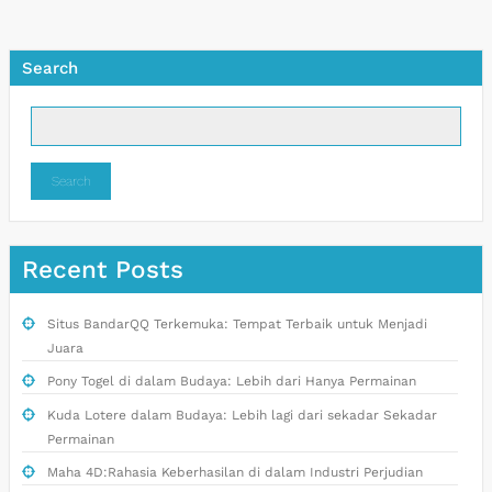
Search
Search
Recent Posts
Situs BandarQQ Terkemuka: Tempat Terbaik untuk Menjadi
Juara
Pony Togel di dalam Budaya: Lebih dari Hanya Permainan
Kuda Lotere dalam Budaya: Lebih lagi dari sekadar Sekadar
Permainan
Maha 4D:Rahasia Keberhasilan di dalam Industri Perjudian