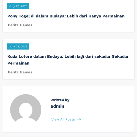
July 29, 2026
Pony Togel di dalam Budaya: Lebih dari Hanya Permainan
Berita Games
July 28, 2026
Kuda Lotere dalam Budaya: Lebih lagi dari sekadar Sekadar
Permainan
Berita Games
Written by:
admin
View All Posts