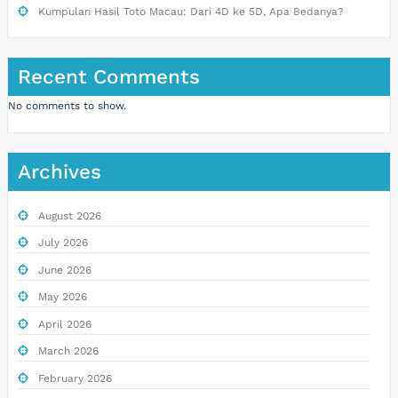
Kumpulan Hasil Toto Macau: Dari 4D ke 5D, Apa Bedanya?
Recent Comments
No comments to show.
Archives
August 2026
July 2026
June 2026
May 2026
April 2026
March 2026
February 2026