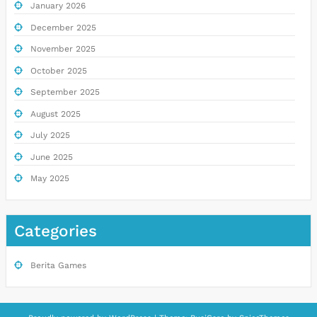
January 2026
December 2025
November 2025
October 2025
September 2025
August 2025
July 2025
June 2025
May 2025
Categories
Berita Games