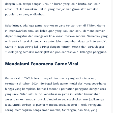
dengan judi, tetapi dengan unsur hiburan yang lebih kental dan lebih
aman untuk dimainkan. Hal ini yang menjadikan game slot semakin
populer dan banyak dibahas.
Selanjutnya, ada juga game kos-kosan yang tengah tren di TikTok. Game
ini menawarkan simulasi kehidupan yang lucu dan seru, di mana pemain
dapat mengatur dan mengelola kos-kosan mereka sendiri. Gameplay yang
unik serta interaksi dengan karakter lain menambah daya tarik tersendiri.
Game ini juga sering kali diiringi dengan konten kreatif dari para vlogger
TikTok, yang semakin meningkatkan popularitasnya di kalangan pengguna.
Mendalami Fenomena Game Viral
Game viral di TikTok telah menjadi fenomena yang sulit diabaikan,
terutama di tahun 2024. Berbagai jenis game, mulai dari yang sederhana
hingga yang kompleks, berhasil menarik perhatian pengguna dengan cara
yang unik. Salah satu kunci keberhasilan game ini adalah kemudahan
akses dan kemampuan untuk dimainkan secara singkat, menjadikannya
ideal untuk berbagi di platform media sosial seperti TikTok. Pengguna
sering membagikan pengalaman mereka, tantangan, dan tips, yang