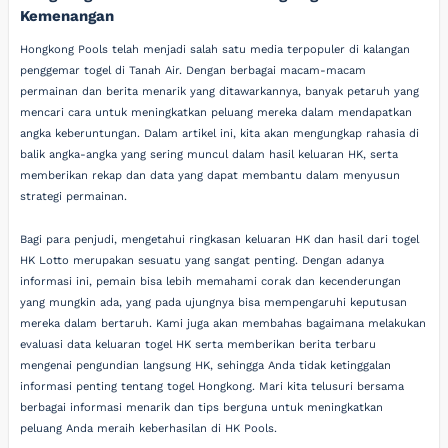
Kemenangan
Hongkong Pools telah menjadi salah satu media terpopuler di kalangan
penggemar togel di Tanah Air. Dengan berbagai macam-macam
permainan dan berita menarik yang ditawarkannya, banyak petaruh yang
mencari cara untuk meningkatkan peluang mereka dalam mendapatkan
angka keberuntungan. Dalam artikel ini, kita akan mengungkap rahasia di
balik angka-angka yang sering muncul dalam hasil keluaran HK, serta
memberikan rekap dan data yang dapat membantu dalam menyusun
strategi permainan.
Bagi para penjudi, mengetahui ringkasan keluaran HK dan hasil dari togel
HK Lotto merupakan sesuatu yang sangat penting. Dengan adanya
informasi ini, pemain bisa lebih memahami corak dan kecenderungan
yang mungkin ada, yang pada ujungnya bisa mempengaruhi keputusan
mereka dalam bertaruh. Kami juga akan membahas bagaimana melakukan
evaluasi data keluaran togel HK serta memberikan berita terbaru
mengenai pengundian langsung HK, sehingga Anda tidak ketinggalan
informasi penting tentang togel Hongkong. Mari kita telusuri bersama
berbagai informasi menarik dan tips berguna untuk meningkatkan
peluang Anda meraih keberhasilan di HK Pools.