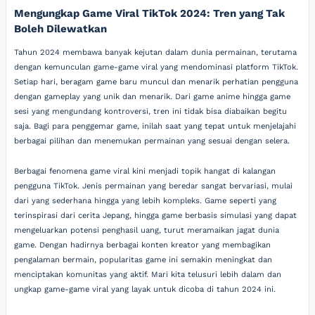
Mengungkap Game Viral TikTok 2024: Tren yang Tak
Boleh Dilewatkan
Tahun 2024 membawa banyak kejutan dalam dunia permainan, terutama
dengan kemunculan game-game viral yang mendominasi platform TikTok.
Setiap hari, beragam game baru muncul dan menarik perhatian pengguna
dengan gameplay yang unik dan menarik. Dari game anime hingga game
sesi yang mengundang kontroversi, tren ini tidak bisa diabaikan begitu
saja. Bagi para penggemar game, inilah saat yang tepat untuk menjelajahi
berbagai pilihan dan menemukan permainan yang sesuai dengan selera.
Berbagai fenomena game viral kini menjadi topik hangat di kalangan
pengguna TikTok. Jenis permainan yang beredar sangat bervariasi, mulai
dari yang sederhana hingga yang lebih kompleks. Game seperti yang
terinspirasi dari cerita Jepang, hingga game berbasis simulasi yang dapat
mengeluarkan potensi penghasil uang, turut meramaikan jagat dunia
game. Dengan hadirnya berbagai konten kreator yang membagikan
pengalaman bermain, popularitas game ini semakin meningkat dan
menciptakan komunitas yang aktif. Mari kita telusuri lebih dalam dan
ungkap game-game viral yang layak untuk dicoba di tahun 2024 ini.