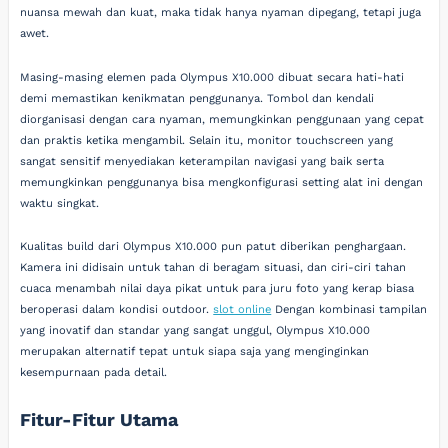
nuansa mewah dan kuat, maka tidak hanya nyaman dipegang, tetapi juga
awet.
Masing-masing elemen pada Olympus X10.000 dibuat secara hati-hati
demi memastikan kenikmatan penggunanya. Tombol dan kendali
diorganisasi dengan cara nyaman, memungkinkan penggunaan yang cepat
dan praktis ketika mengambil. Selain itu, monitor touchscreen yang
sangat sensitif menyediakan keterampilan navigasi yang baik serta
memungkinkan penggunanya bisa mengkonfigurasi setting alat ini dengan
waktu singkat.
Kualitas build dari Olympus X10.000 pun patut diberikan penghargaan.
Kamera ini didisain untuk tahan di beragam situasi, dan ciri-ciri tahan
cuaca menambah nilai daya pikat untuk para juru foto yang kerap biasa
beroperasi dalam kondisi outdoor.
slot online
Dengan kombinasi tampilan
yang inovatif dan standar yang sangat unggul, Olympus X10.000
merupakan alternatif tepat untuk siapa saja yang menginginkan
kesempurnaan pada detail.
Fitur-Fitur Utama