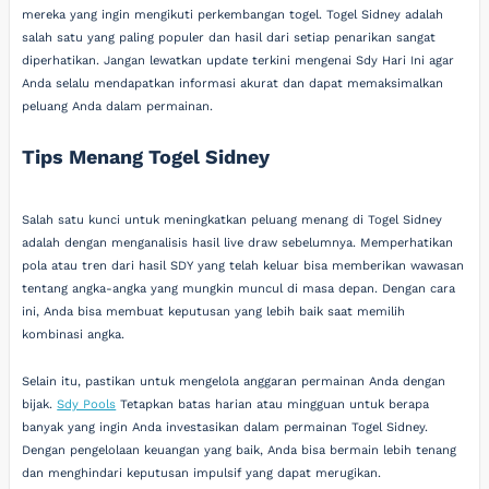
mereka yang ingin mengikuti perkembangan togel. Togel Sidney adalah
salah satu yang paling populer dan hasil dari setiap penarikan sangat
diperhatikan. Jangan lewatkan update terkini mengenai Sdy Hari Ini agar
Anda selalu mendapatkan informasi akurat dan dapat memaksimalkan
peluang Anda dalam permainan.
Tips Menang Togel Sidney
Salah satu kunci untuk meningkatkan peluang menang di Togel Sidney
adalah dengan menganalisis hasil live draw sebelumnya. Memperhatikan
pola atau tren dari hasil SDY yang telah keluar bisa memberikan wawasan
tentang angka-angka yang mungkin muncul di masa depan. Dengan cara
ini, Anda bisa membuat keputusan yang lebih baik saat memilih
kombinasi angka.
Selain itu, pastikan untuk mengelola anggaran permainan Anda dengan
bijak.
Sdy Pools
Tetapkan batas harian atau mingguan untuk berapa
banyak yang ingin Anda investasikan dalam permainan Togel Sidney.
Dengan pengelolaan keuangan yang baik, Anda bisa bermain lebih tenang
dan menghindari keputusan impulsif yang dapat merugikan.