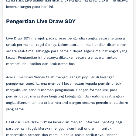
sama hasil Live Sidney dan lihat angka-angka mana yang akan membawa
keberuntungan pada hari ini.
Pengertian Live Draw SDY
Live Draw SDY merujuk pada proses pengundian angka secara langsung
untuk permainan togel Sidney. Dalam acara ini, hasil undian ditampilkan
secara real-time, sehingga para pemain dapat segera melihat angka yang
keluar. Pengundian ini biasanya dilakukan secara transparan untuk
memastikan keadilan dan keakuratan hasil.
Acara Live Draw Sidney telah menjadi sangat populer di kalangan
penggemar togel, karena memberi kesempatan kepada pemain untuk
menyaksikan sendiri momen pengundian. Dengan format live, para
pemain dapat merasakan langsung ketegangan dan euforia saat angka-
angka diumumkan, serta berinteraksi dengan sesama pemain di platform
yang sama.
Hasil dari Live Draw SDY ini kemudian menjadi informasi penting bagi
para pemain togel. Mereka menggunakan hasil undian ini untuk
menentukan strategi dan memilih angka-angka berikutnya. Dengan