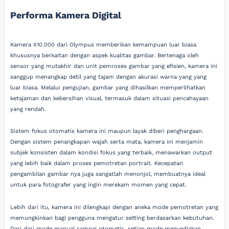
Performa Kamera Digital
Kamera X10.000 dari Olympus memberikan kemampuan luar biasa
khususnya berkaitan dengan aspek kualitas gambar. Bertenaga oleh
sensor yang mutakhir dan unit pemroses gambar yang efisien, kamera ini
sanggup menangkap detil yang tajam dengan akurasi warna yang yang
luar biasa. Melalui pengujian, gambar yang dihasilkan memperlihatkan
ketajaman dan kebersihan visual, termasuk dalam situasi pencahayaan
yang rendah.
Sistem fokus otomatis kamera ini maupun layak diberi penghargaan.
Dengan sistem penangkapan wajah serta mata, kamera ini menjamin
subjek konsisten dalam kondisi fokus yang terbaik, menawarkan output
yang lebih baik dalam proses pemotretan portrait. Kecepatan
pengambilan gambar nya juga sangatlah menonjol, membuatnya ideal
untuk para fotografer yang ingin merekam momen yang cepat.
Lebih dari itu, kamera ini dilengkapi dengan aneka mode pemotretan yang
memungkinkan bagi pengguna mengatur setting berdasarkan kebutuhan.
Dari dari mode manual sampai otomatis, setiap mode menyediakan