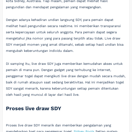
kota Sidney, Australia. Tiap malam, pemain dapat melihat hasil
pengundian dan mendapat pengalaman yang menegangkan.
Dengan adanya kehadiran undian langsung SDY, para pemain dapat
melihat hasil pengundian secara realtime. Ini memberikan transparansi
serta kepercayaan untuk seluruh anggota. Para pemain dapat segera
mengetahui jika nomor yang para pasang terpilih atau tidak. Live draw
SDY menjadi momen yang amat ditamahi, sebab setiap hasil undian bisa
mengubah keberuntungan individu dalam.
Di samping itu, live draw SDY juga memberikan kemudahan akses untuk
pemain di mana pun. Dengan gadget yang terhubung ke internet,
penggemar togel dapat mengikuti live draw dengan mudah secara mudah,
baik di rumah ataupun saat sedang beraktivitas. Hal ini menjadikan togel
SDY sangat menarik, karena keberuntungan setiap pemain ditentukan
oleh hasil yang muncul di layar dari hasil live.
Proses live draw SDY
Proses live draw SDY menarik dan memberikan pengalaman yang
mendebarkan bagi para penggemar togel.
Sidney Pools
Setiap malam,