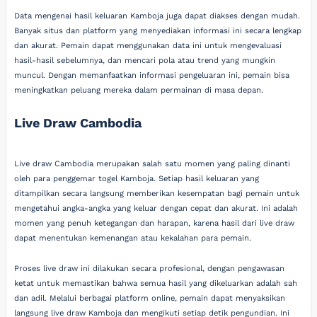
Data mengenai hasil keluaran Kamboja juga dapat diakses dengan mudah.
Banyak situs dan platform yang menyediakan informasi ini secara lengkap
dan akurat. Pemain dapat menggunakan data ini untuk mengevaluasi
hasil-hasil sebelumnya, dan mencari pola atau trend yang mungkin
muncul. Dengan memanfaatkan informasi pengeluaran ini, pemain bisa
meningkatkan peluang mereka dalam permainan di masa depan.
Live Draw Cambodia
Live draw Cambodia merupakan salah satu momen yang paling dinanti
oleh para penggemar togel Kamboja. Setiap hasil keluaran yang
ditampilkan secara langsung memberikan kesempatan bagi pemain untuk
mengetahui angka-angka yang keluar dengan cepat dan akurat. Ini adalah
momen yang penuh ketegangan dan harapan, karena hasil dari live draw
dapat menentukan kemenangan atau kekalahan para pemain.
Proses live draw ini dilakukan secara profesional, dengan pengawasan
ketat untuk memastikan bahwa semua hasil yang dikeluarkan adalah sah
dan adil. Melalui berbagai platform online, pemain dapat menyaksikan
langsung live draw Kamboja dan mengikuti setiap detik pengundian. Ini