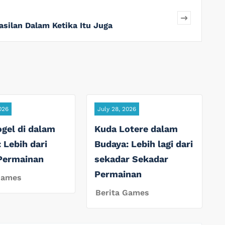
silan Dalam Ketika Itu Juga
026
July 28, 2026
gel di dalam
Kuda Lotere dalam
 Lebih dari
Budaya: Lebih lagi dari
Permainan
sekadar Sekadar
Permainan
Games
Berita Games