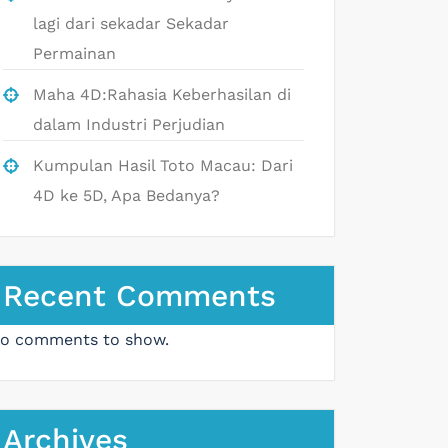
lagi dari sekadar Sekadar
Permainan
Maha 4D:Rahasia Keberhasilan di
dalam Industri Perjudian
Kumpulan Hasil Toto Macau: Dari
4D ke 5D, Apa Bedanya?
Recent Comments
o comments to show.
Archives