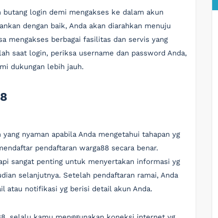
an butang login demi mengakses ke dalam akun
alankan dengan baik, Anda akan diarahkan menuju
isa mengakses berbagai fasilitas dan servis yang
lah saat login, periksa username dan password Anda,
mi dukungan lebih jauh.
88
 yang nyaman apabila Anda mengetahui tahapan yg
 mendaftar pendaftaran warga88 secara benar.
api sangat penting untuk menyertakan informasi yg
dian selanjutnya. Setelah pendaftaran ramai, Anda
atau notifikasi yg berisi detail akun Anda.
88, selalu kamu menggunakan koneksi internet yg