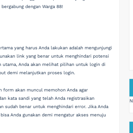
 bergabung dengan Warga 88!
ertama yang harus Anda lakukan adalah mengunjungi
gunakan link yang benar untuk menghindari potensi
utama, Anda akan melihat pilihan untuk login di
but demi melanjutkan proses login.
ah form akan muncul memohon Anda agar
n kata sandi yang telah Anda registrasikan
N
an sudah benar untuk menghindari error. Jika Anda
ng bisa Anda gunakan demi mengatur akses menuju