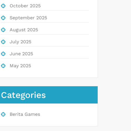
October 2025
September 2025
August 2025
July 2025
June 2025
May 2025
Categories
Berita Games