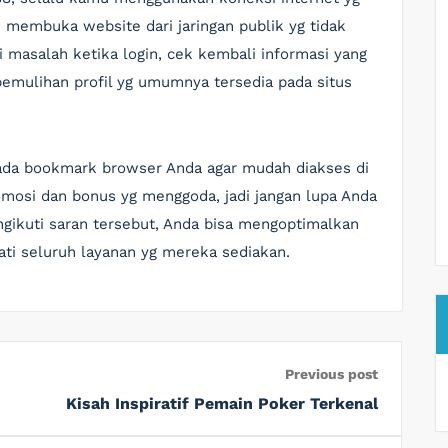
i membuka website dari jaringan publik yg tidak
 masalah ketika login, cek kembali informasi yang
 pemulihan profil yg umumnya tersedia pada situs
ada bookmark browser Anda agar mudah diakses di
mosi dan bonus yg menggoda, jadi jangan lupa Anda
gikuti saran tersebut, Anda bisa mengoptimalkan
ti seluruh layanan yg mereka sediakan.
Previous post
Kisah Inspiratif Pemain Poker Terkenal