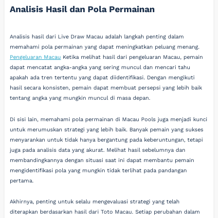
Analisis Hasil dan Pola Permainan
Analisis hasil dari Live Draw Macau adalah langkah penting dalam
memahami pola permainan yang dapat meningkatkan peluang menang.
Pengeluaran Macau
Ketika melihat hasil dari pengeluaran Macau, pemain
dapat mencatat angka-angka yang sering muncul dan mencari tahu
apakah ada tren tertentu yang dapat diidentifikasi. Dengan mengikuti
hasil secara konsisten, pemain dapat membuat persepsi yang lebih baik
tentang angka yang mungkin muncul di masa depan.
Di sisi lain, memahami pola permainan di Macau Pools juga menjadi kunci
untuk merumuskan strategi yang lebih baik. Banyak pemain yang sukses
menyarankan untuk tidak hanya bergantung pada keberuntungan, tetapi
juga pada analisis data yang akurat. Melihat hasil sebelumnya dan
membandingkannya dengan situasi saat ini dapat membantu pemain
mengidentifikasi pola yang mungkin tidak terlihat pada pandangan
pertama.
Akhirnya, penting untuk selalu mengevaluasi strategi yang telah
diterapkan berdasarkan hasil dari Toto Macau. Setiap perubahan dalam