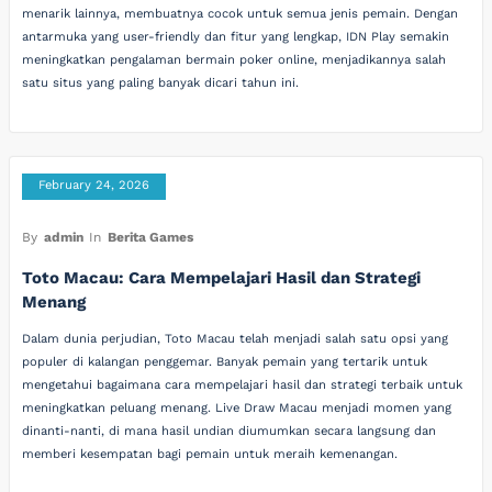
menarik lainnya, membuatnya cocok untuk semua jenis pemain. Dengan
antarmuka yang user-friendly dan fitur yang lengkap, IDN Play semakin
meningkatkan pengalaman bermain poker online, menjadikannya salah
satu situs yang paling banyak dicari tahun ini.
February 24, 2026
By
admin
In
Berita Games
Toto Macau: Cara Mempelajari Hasil dan Strategi
Menang
Dalam dunia perjudian, Toto Macau telah menjadi salah satu opsi yang
populer di kalangan penggemar. Banyak pemain yang tertarik untuk
mengetahui bagaimana cara mempelajari hasil dan strategi terbaik untuk
meningkatkan peluang menang. Live Draw Macau menjadi momen yang
dinanti-nanti, di mana hasil undian diumumkan secara langsung dan
memberi kesempatan bagi pemain untuk meraih kemenangan.