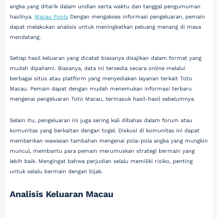
angka yang ditarik dalam undian serta waktu dan tanggal pengumuman
hasilnya.
Macau Pools
Dengan mengakses informasi pengeluaran, pemain
dapat melakukan analisis untuk meningkatkan peluang menang di masa
mendatang.
Setiap hasil keluaran yang dicatat biasanya disajikan dalam format yang
mudah dipahami. Biasanya, data ini tersedia secara online melalui
berbagai situs atau platform yang menyediakan layanan terkait Toto
Macau. Pemain dapat dengan mudah menemukan informasi terbaru
mengenai pengeluaran Toto Macau, termasuk hasil-hasil sebelumnya.
Selain itu, pengeluaran ini juga sering kali dibahas dalam forum atau
komunitas yang berkaitan dengan togel. Diskusi di komunitas ini dapat
memberikan wawasan tambahan mengenai pola-pola angka yang mungkin
muncul, membantu para pemain merumuskan strategi bermain yang
lebih baik. Mengingat bahwa perjudian selalu memiliki risiko, penting
untuk selalu bermain dengan bijak.
Analisis Keluaran Macau