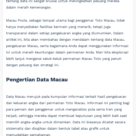
tentang data ini sangat krusial untuk meningkatkan peluang mereka
dalam meraih kemenangan.
Macau Pools, sebagai tempat utama bagi penggemar Toto Macau, tidak
hanya menyediakan fasilitas bermain yang menarik, tetapi juga
transparansi dalam setiap pengeluaran angka yang diumumkan. Dalam
artikel ini, kita akan membahas dengan mendalam tentang data Macau,
pengeluaran Macau, serta bagaimana Anda dapat menggunakan informasi
ini untuk meraih keuntungan dalam permainan Anda. Mari kita eksplorasi
lebih lanjut mengenai seluk-beluk permainan Macau Toto yang penuh
dengan peluang dan strategi ini.
Pengertian Data Macau
Data Macau merujuk pada kumpulan informasi terkait hasil pengeluaran
dan keluaran angka dari permainan Toto Macau. Informasi ini penting bagi
para pemain dan penggemar untuk menganalisis pola serta tren yang
terjadi, sehingga mereka dapat membuat keputusan yang lebih baik saat
memilih angka-angka untuk dimainkan. Data ini biasanya dicatat secara
sistematis dan disajikan dalam bentuk tabel atau grafik untuk
memudahkan pemahaman.