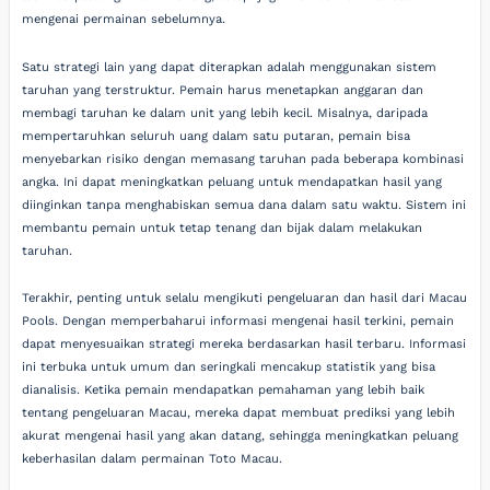
mengenai permainan sebelumnya.
Satu strategi lain yang dapat diterapkan adalah menggunakan sistem
taruhan yang terstruktur. Pemain harus menetapkan anggaran dan
membagi taruhan ke dalam unit yang lebih kecil. Misalnya, daripada
mempertaruhkan seluruh uang dalam satu putaran, pemain bisa
menyebarkan risiko dengan memasang taruhan pada beberapa kombinasi
angka. Ini dapat meningkatkan peluang untuk mendapatkan hasil yang
diinginkan tanpa menghabiskan semua dana dalam satu waktu. Sistem ini
membantu pemain untuk tetap tenang dan bijak dalam melakukan
taruhan.
Terakhir, penting untuk selalu mengikuti pengeluaran dan hasil dari Macau
Pools. Dengan memperbaharui informasi mengenai hasil terkini, pemain
dapat menyesuaikan strategi mereka berdasarkan hasil terbaru. Informasi
ini terbuka untuk umum dan seringkali mencakup statistik yang bisa
dianalisis. Ketika pemain mendapatkan pemahaman yang lebih baik
tentang pengeluaran Macau, mereka dapat membuat prediksi yang lebih
akurat mengenai hasil yang akan datang, sehingga meningkatkan peluang
keberhasilan dalam permainan Toto Macau.