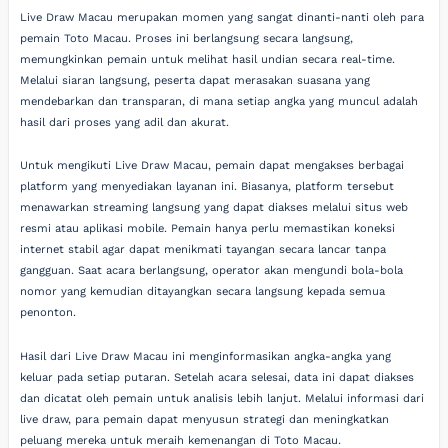
Live Draw Macau merupakan momen yang sangat dinanti-nanti oleh para
pemain Toto Macau. Proses ini berlangsung secara langsung,
memungkinkan pemain untuk melihat hasil undian secara real-time.
Melalui siaran langsung, peserta dapat merasakan suasana yang
mendebarkan dan transparan, di mana setiap angka yang muncul adalah
hasil dari proses yang adil dan akurat.
Untuk mengikuti Live Draw Macau, pemain dapat mengakses berbagai
platform yang menyediakan layanan ini. Biasanya, platform tersebut
menawarkan streaming langsung yang dapat diakses melalui situs web
resmi atau aplikasi mobile. Pemain hanya perlu memastikan koneksi
internet stabil agar dapat menikmati tayangan secara lancar tanpa
gangguan. Saat acara berlangsung, operator akan mengundi bola-bola
nomor yang kemudian ditayangkan secara langsung kepada semua
penonton.
Hasil dari Live Draw Macau ini menginformasikan angka-angka yang
keluar pada setiap putaran. Setelah acara selesai, data ini dapat diakses
dan dicatat oleh pemain untuk analisis lebih lanjut. Melalui informasi dari
live draw, para pemain dapat menyusun strategi dan meningkatkan
peluang mereka untuk meraih kemenangan di Toto Macau.