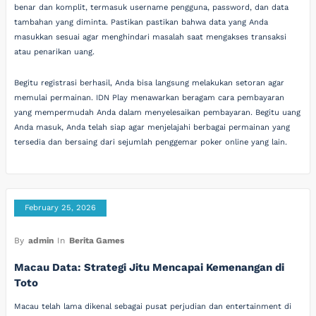
benar dan komplit, termasuk username pengguna, password, dan data
tambahan yang diminta. Pastikan pastikan bahwa data yang Anda
masukkan sesuai agar menghindari masalah saat mengakses transaksi
atau penarikan uang.
Begitu registrasi berhasil, Anda bisa langsung melakukan setoran agar
memulai permainan. IDN Play menawarkan beragam cara pembayaran
yang mempermudah Anda dalam menyelesaikan pembayaran. Begitu uang
Anda masuk, Anda telah siap agar menjelajahi berbagai permainan yang
tersedia dan bersaing dari sejumlah penggemar poker online yang lain.
February 25, 2026
By
admin
In
Berita Games
Macau Data: Strategi Jitu Mencapai Kemenangan di
Toto
Macau telah lama dikenal sebagai pusat perjudian dan entertainment di