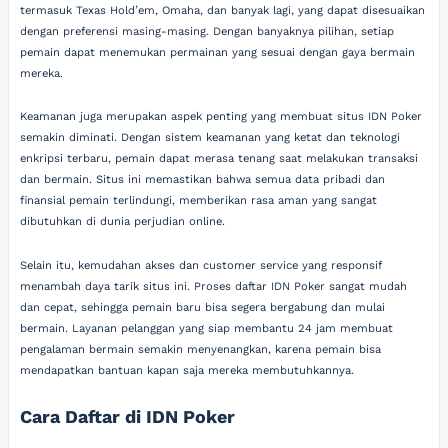
termasuk Texas Hold’em, Omaha, dan banyak lagi, yang dapat disesuaikan
dengan preferensi masing-masing. Dengan banyaknya pilihan, setiap
pemain dapat menemukan permainan yang sesuai dengan gaya bermain
mereka.
Keamanan juga merupakan aspek penting yang membuat situs IDN Poker
semakin diminati. Dengan sistem keamanan yang ketat dan teknologi
enkripsi terbaru, pemain dapat merasa tenang saat melakukan transaksi
dan bermain. Situs ini memastikan bahwa semua data pribadi dan
finansial pemain terlindungi, memberikan rasa aman yang sangat
dibutuhkan di dunia perjudian online.
Selain itu, kemudahan akses dan customer service yang responsif
menambah daya tarik situs ini. Proses daftar IDN Poker sangat mudah
dan cepat, sehingga pemain baru bisa segera bergabung dan mulai
bermain. Layanan pelanggan yang siap membantu 24 jam membuat
pengalaman bermain semakin menyenangkan, karena pemain bisa
mendapatkan bantuan kapan saja mereka membutuhkannya.
Cara Daftar di IDN Poker