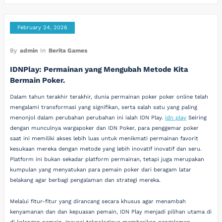
February 24, 2026
By
admin
In
Berita Games
IDNPlay: Permainan yang Mengubah Metode Kita
Bermain Poker.
Dalam tahun terakhir terakhir, dunia permainan poker poker online telah
mengalami transformasi yang signifikan, serta salah satu yang paling
menonjol dalam perubahan perubahan ini ialah IDN Play.
idn play
Seiring
dengan munculnya wargapoker dan IDN Poker, para penggemar poker
saat ini memiliki akses lebih luas untuk menikmati permainan favorit
kesukaan mereka dengan metode yang lebih inovatif inovatif dan seru.
Platform ini bukan sekadar platform permainan, tetapi juga merupakan
kumpulan yang menyatukan para pemain poker dari beragam latar
belakang agar berbagi pengalaman dan strategi mereka.
Melalui fitur-fitur yang dirancang secara khusus agar menambah
kenyamanan dan dan kepuasan pemain, IDN Play menjadi pilihan utama di