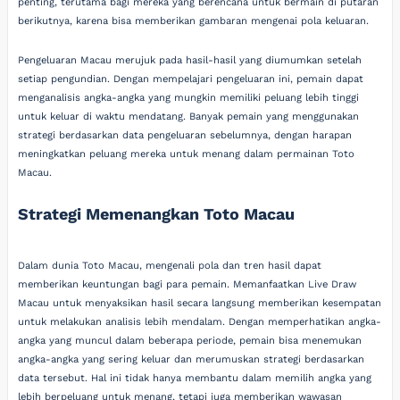
penting, terutama bagi mereka yang berencana untuk bermain di putaran
berikutnya, karena bisa memberikan gambaran mengenai pola keluaran.
Pengeluaran Macau merujuk pada hasil-hasil yang diumumkan setelah
setiap pengundian. Dengan mempelajari pengeluaran ini, pemain dapat
menganalisis angka-angka yang mungkin memiliki peluang lebih tinggi
untuk keluar di waktu mendatang. Banyak pemain yang menggunakan
strategi berdasarkan data pengeluaran sebelumnya, dengan harapan
meningkatkan peluang mereka untuk menang dalam permainan Toto
Macau.
Strategi Memenangkan Toto Macau
Dalam dunia Toto Macau, mengenali pola dan tren hasil dapat
memberikan keuntungan bagi para pemain. Memanfaatkan Live Draw
Macau untuk menyaksikan hasil secara langsung memberikan kesempatan
untuk melakukan analisis lebih mendalam. Dengan memperhatikan angka-
angka yang muncul dalam beberapa periode, pemain bisa menemukan
angka-angka yang sering keluar dan merumuskan strategi berdasarkan
data tersebut. Hal ini tidak hanya membantu dalam memilih angka yang
lebih berpeluang untuk menang, tetapi juga memberikan wawasan