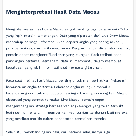
Menginterpretasi Hasil Data Macau
Menginterpretasi hasil data Macau sangat penting bagi para pemain Toto
yang ingin meraih kemenangan. Data yang diperoleh dari Live Draw Macau
mencakup berbagai informasi kunci seperti angka yang sering muncul,
pola permainan, dan hasil sebelumnya. Dengan menganalisis informasi ini,
pemain dapat mengidentifikasi tren yang mungkin tidak terlihat pada
pandangan pertama. Memahami data ini membantu dalam membuat
keputusan yang lebih informatif saat memasang taruhan.
Pada saat melihat hasil Macau, penting untuk memperhatikan frekuensi
kemunculan angka tertentu. Beberapa angka mungkin memiliki
kecenderungan untuk muncul lebih sering dibandingkan yang lain. Melalui
observasi yang cermat terhadap Live Macau, pemain dapat
mengembangkan strategi berdasarkan angka-angka yang telah terbukti
lebih sering menang. Ini memberikan keuntungan tambahan bagi mereka
yang bersikap analitis dalam pendekatan permainan mereka.
Selain itu, membandingkan hasil dari periode sebelumnya juga