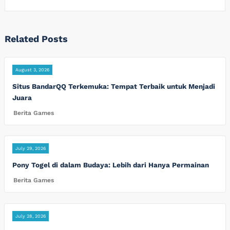
Related Posts
August 3, 2026
Situs BandarQQ Terkemuka: Tempat Terbaik untuk Menjadi
Juara
Berita Games
July 29, 2026
Pony Togel di dalam Budaya: Lebih dari Hanya Permainan
Berita Games
July 28, 2026