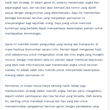
nasib dan strategi. Di dalam game ini, peserta menentukan angka dari
seperangkat opsi, dan taruhan akan berhasil jika nomor yang dipilih
sesuai dengan pengumuman yang diberitahukan. Salju 4D memberikan
berbagai kombinasi taruhan yang menjadikan permainan ini
menyenangkan bagi sejumlah orang. Daya juang untuk mencoba
kombinasi yang berbeda dapat memperbesar kesempatan pemain untuk
mendapatkan kemenangan.
Game ini memiliki sistem pengundian yang terang dan transparan, di
mana hasilnya diumumkan secara rutin. Pemain dapat mengawasi hasil
undi sebelumnya untuk menganalisis corak dan tren angka yang mungkin
muncul. Dengan memahami data ini, pemain dapat membuat keputusan
yang lebih baik informasional saat menentukan angka untuk taruhan
mereka. Ini adalah salah satu metode untuk memperbaiki kesempatan
menang dalam permainan ini.
Permainan ini bukan hanya hanya tentang nasib, tetapi juga
membutuhkan strategi dalam memilih angka. Pemain perlu mengetahui
seperti sistem pembayaran dan tipe taruhan yang tersedia. Oleh karena
itu, penting untuk menelaah manual dan tips yang ada untuk
memaksimalkan pengalaman bermain game. Dengan pendekatan yang