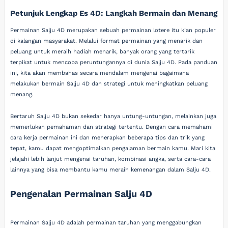
Petunjuk Lengkap Es 4D: Langkah Bermain dan Menang
Permainan Salju 4D merupakan sebuah permainan lotere itu kian populer
di kalangan masyarakat. Melalui format permainan yang menarik dan
peluang untuk meraih hadiah menarik, banyak orang yang tertarik
terpikat untuk mencoba peruntungannya di dunia Salju 4D. Pada panduan
ini, kita akan membahas secara mendalam mengenai bagaimana
melakukan bermain Salju 4D dan strategi untuk meningkatkan peluang
menang.
Bertaruh Salju 4D bukan sekedar hanya untung-untungan, melainkan juga
memerlukan pemahaman dan strategi tertentu. Dengan cara memahami
cara kerja permainan ini dan menerapkan beberapa tips dan trik yang
tepat, kamu dapat mengoptimalkan pengalaman bermain kamu. Mari kita
jelajahi lebih lanjut mengenai taruhan, kombinasi angka, serta cara-cara
lainnya yang bisa membantu kamu meraih kemenangan dalam Salju 4D.
Pengenalan Permainan Salju 4D
Permainan Salju 4D adalah permainan taruhan yang menggabungkan