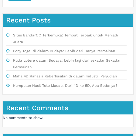
Recent Posts
Situs BandarQQ Terkemuka: Tempat Terbaik untuk Menjadi
Juara
Pony Togel di dalam Budaya: Lebih dari Hanya Permainan
Kuda Lotere dalam Budaya: Lebih lagi dari sekadar Sekadar
Permainan
Maha 4D:Rahasia Keberhasilan di dalam Industri Perjudian
Kumpulan Hasil Toto Macau: Dari 4D ke 5D, Apa Bedanya?
Recent Comments
No comments to show.