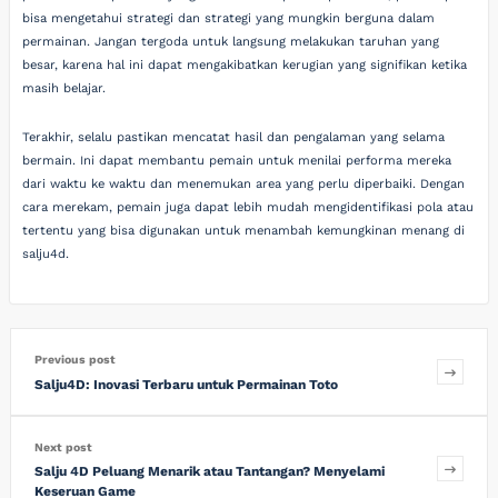
bisa mengetahui strategi dan strategi yang mungkin berguna dalam
permainan. Jangan tergoda untuk langsung melakukan taruhan yang
besar, karena hal ini dapat mengakibatkan kerugian yang signifikan ketika
masih belajar.
Terakhir, selalu pastikan mencatat hasil dan pengalaman yang selama
bermain. Ini dapat membantu pemain untuk menilai performa mereka
dari waktu ke waktu dan menemukan area yang perlu diperbaiki. Dengan
cara merekam, pemain juga dapat lebih mudah mengidentifikasi pola atau
tertentu yang bisa digunakan untuk menambah kemungkinan menang di
salju4d.
Previous post
Salju4D: Inovasi Terbaru untuk Permainan Toto
Next post
Salju 4D Peluang Menarik atau Tantangan? Menyelami
Keseruan Game