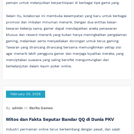
pemain untuk melanjutkan berpartisipasi di berbagai tipe game yang.
Selain itu, kolaborasi ini membuka kesempatan yang baru untuk berbagai
promosi dan imbalan minuman menarik. Dengan dua entitas besar-
besaran bekerja sama, gamer dapat mendapatkan aneka penawaran
khusus dan reward menarik yang bukan hanya meningkatkan pengalaman
gaming, melainkan serta menyediakan dorongan untuk terus gaming.
Tawaran yang dirancang dirancang bersama memungkinkan setiap sisi
agar menarik lebih pengguna gamer dan menjaga loyalitas mereka, yang
menciptakan suasana yang saling bersifat menguntungkan dan
berkelanjutan dalam kaum poker online.
February 20, 2026
By
admin
In
Berita Games
Mitos dan Fakta Seputar Bandar QQ di Dunia PKV
Industri permainan online terus berkembang dengan pesat, dan salah