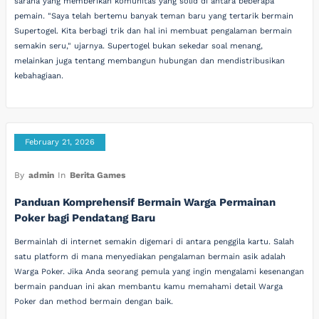
sarana yang memberikan komunitas yang solid di antara beberapa
pemain. "Saya telah bertemu banyak teman baru yang tertarik bermain
Supertogel. Kita berbagi trik dan hal ini membuat pengalaman bermain
semakin seru," ujarnya. Supertogel bukan sekedar soal menang,
melainkan juga tentang membangun hubungan dan mendistribusikan
kebahagiaan.
February 21, 2026
By
admin
In
Berita Games
Panduan Komprehensif Bermain Warga Permainan
Poker bagi Pendatang Baru
Bermainlah di internet semakin digemari di antara penggila kartu. Salah
satu platform di mana menyediakan pengalaman bermain asik adalah
Warga Poker. Jika Anda seorang pemula yang ingin mengalami kesenangan
bermain panduan ini akan membantu kamu memahami detail Warga
Poker dan method bermain dengan baik.