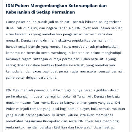
IDN Poker: Mengembangkan Keterampilan dan
Keberanian di Setiap Permainan
Game poker online sudah jadi salah satu bentuk hiburan paling terkenal
di seluruh dunia ini, dan negara Tanah Air, IDN Poker merupakan sebuah
situs terkemuka yang memberikan pengalaman bermain seru dan
menarik. Dengan semakin meningkatnya popularitas permainan ini,
banyak sekali pemain yang mencari cara metode untuk meningkatkan
kemampuan bermain serta membangun keberanian dalam menghadapi
beraneka ragam rintangan di meja permainan. Salah satu situs yang
sering dibahas dalam konteks konteks ini adalah, yang memberikan
kemudahan dan akses bagi buat pemain agar merasakan sensasi bermain
game poker dengan cara online.
IDN Play menjadi penyedia platform juga punya peran signifikan dalam
perkembangan industri permainan poker di Tanah Air. Dengan berbagai
macam-macam fitur menarik serta banyak pilihan game yang ada, IDN
Poker menjadi tempat yang ideal bagi semua player, baik pemula maupun
yang sudah berpengalaman. Di artikel kali ini, kita akan membahas
membahas bagaimana Kudapoker dan serta IDN Poker bisa menolong
Anda untuk mengembangkan keahlian dan keberanian dalam setiap