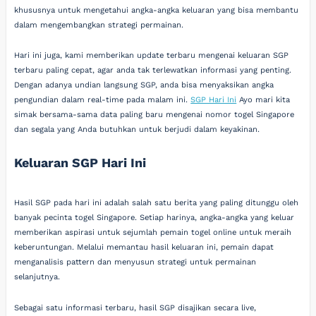
khususnya untuk mengetahui angka-angka keluaran yang bisa membantu
dalam mengembangkan strategi permainan.
Hari ini juga, kami memberikan update terbaru mengenai keluaran SGP
terbaru paling cepat, agar anda tak terlewatkan informasi yang penting.
Dengan adanya undian langsung SGP, anda bisa menyaksikan angka
pengundian dalam real-time pada malam ini.
SGP Hari Ini
Ayo mari kita
simak bersama-sama data paling baru mengenai nomor togel Singapore
dan segala yang Anda butuhkan untuk berjudi dalam keyakinan.
Keluaran SGP Hari Ini
Hasil SGP pada hari ini adalah salah satu berita yang paling ditunggu oleh
banyak pecinta togel Singapore. Setiap harinya, angka-angka yang keluar
memberikan aspirasi untuk sejumlah pemain togel online untuk meraih
keberuntungan. Melalui memantau hasil keluaran ini, pemain dapat
menganalisis pattern dan menyusun strategi untuk permainan
selanjutnya.
Sebagai satu informasi terbaru, hasil SGP disajikan secara live,