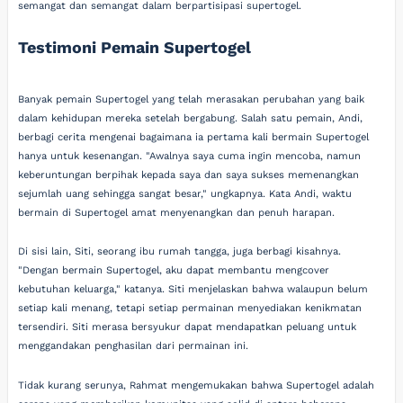
semangat dan semangat dalam berpartisipasi supertogel.
Testimoni Pemain Supertogel
Banyak pemain Supertogel yang telah merasakan perubahan yang baik
dalam kehidupan mereka setelah bergabung. Salah satu pemain, Andi,
berbagi cerita mengenai bagaimana ia pertama kali bermain Supertogel
hanya untuk kesenangan. "Awalnya saya cuma ingin mencoba, namun
keberuntungan berpihak kepada saya dan saya sukses memenangkan
sejumlah uang sehingga sangat besar," ungkapnya. Kata Andi, waktu
bermain di Supertogel amat menyenangkan dan penuh harapan.
Di sisi lain, Siti, seorang ibu rumah tangga, juga berbagi kisahnya.
"Dengan bermain Supertogel, aku dapat membantu mengcover
kebutuhan keluarga," katanya. Siti menjelaskan bahwa walaupun belum
setiap kali menang, tetapi setiap permainan menyediakan kenikmatan
tersendiri. Siti merasa bersyukur dapat mendapatkan peluang untuk
menggandakan penghasilan dari permainan ini.
Tidak kurang serunya, Rahmat mengemukakan bahwa Supertogel adalah