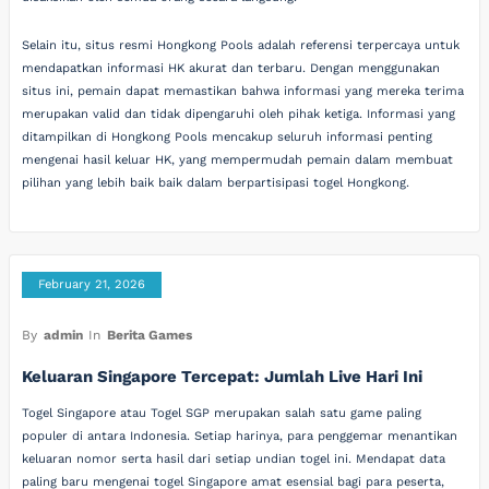
Selain itu, situs resmi Hongkong Pools adalah referensi terpercaya untuk
mendapatkan informasi HK akurat dan terbaru. Dengan menggunakan
situs ini, pemain dapat memastikan bahwa informasi yang mereka terima
merupakan valid dan tidak dipengaruhi oleh pihak ketiga. Informasi yang
ditampilkan di Hongkong Pools mencakup seluruh informasi penting
mengenai hasil keluar HK, yang mempermudah pemain dalam membuat
pilihan yang lebih baik baik dalam berpartisipasi togel Hongkong.
February 21, 2026
By
admin
In
Berita Games
Keluaran Singapore Tercepat: Jumlah Live Hari Ini
Togel Singapore atau Togel SGP merupakan salah satu game paling
populer di antara Indonesia. Setiap harinya, para penggemar menantikan
keluaran nomor serta hasil dari setiap undian togel ini. Mendapat data
paling baru mengenai togel Singapore amat esensial bagi para peserta,