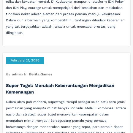
etika dan kekuatan mental. Di Kudapoker maupun di platform IDN Poker
dan IDN Play, courage untuk mempelajari dari kesalahan dan melakukan
tindakan nekat adalah elemen dari proses pemain menuju kesuksesan.
Dalam dunia bermain yang kompetitif ini, tantangan dihadapi keberanian
yang tak tergoyahkan adalah rahasia untuk mencapai prestasi yang
diinginkan.
February 21, 2026
By
admin
In
Berita Games
Super Togel: Merubah Keberuntungan Menjadikan
Kemenangan
Dalam alam judi modern, supertogel tampil sebagai salah satu satu jenis
permainan yang menyita minat banyak individu. Melalui kombinasi antara
nasib dan strategi, super togel menawarkan kesempatan dalam
mengubah mimpi menjadi. Bersegudang pemain yang percaya
bahwasanya dengan menentukan nomor yang tepat, para pemain dapat