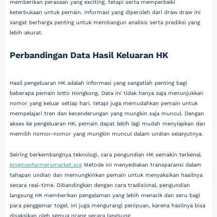
memberikan perasaan yang exciting, tetapi serta memperbaiki
keterbukaan untuk pemain. Informasi yang diperoleh dari draw draw ini
sangat berharga penting untuk membangun analisis serta prediksi yang
lebih akurat.
Perbandingan Data Hasil Keluaran HK
Hasil pengeluaran HK adalah informasi yang sangatlah penting bagi
beberapa pemain lotto Hongkong. Data ini tidak hanya saja menunjukkan
nomor yang keluar setiap hari, tetapi juga memudahkan pemain untuk
mempelajari tren dan kecenderungan yang mungkin saja muncul. Dengan
akses ke pengeluaran HK, pemain dapat lebih lagi mudah menyiapkan dan
memilih nomor-nomor yang mungkin muncul dalam undian selanjutnya.
Seiring berkembangnya teknologi, cara pengundian HK semakin terkenal.
kingmanfarmersmarket.org
Metode ini menyediakan transparansi dalam
tahapan undian dan memungkinkan pemain untuk menyaksikan hasilnya
secara real-time. Dibandingkan dengan cara tradisional, pengundian
langsung HK memberikan pengalaman yang lebih menarik dan seru bagi
para penggemar togel. Ini juga mengurangi penipuan, karena hasilnya bisa
disaksikan oleh semua orang secara langsung.