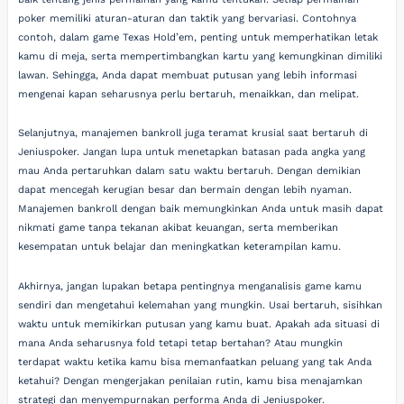
poker memiliki aturan-aturan dan taktik yang bervariasi. Contohnya
contoh, dalam game Texas Hold’em, penting untuk memperhatikan letak
kamu di meja, serta mempertimbangkan kartu yang kemungkinan dimiliki
lawan. Sehingga, Anda dapat membuat putusan yang lebih informasi
mengenai kapan seharusnya perlu bertaruh, menaikkan, dan melipat.
Selanjutnya, manajemen bankroll juga teramat krusial saat bertaruh di
Jeniuspoker. Jangan lupa untuk menetapkan batasan pada angka yang
mau Anda pertaruhkan dalam satu waktu bertaruh. Dengan demikian
dapat mencegah kerugian besar dan bermain dengan lebih nyaman.
Manajemen bankroll dengan baik memungkinkan Anda untuk masih dapat
nikmati game tanpa tekanan akibat keuangan, serta memberikan
kesempatan untuk belajar dan meningkatkan keterampilan kamu.
Akhirnya, jangan lupakan betapa pentingnya menganalisis game kamu
sendiri dan mengetahui kelemahan yang mungkin. Usai bertaruh, sisihkan
waktu untuk memikirkan putusan yang kamu buat. Apakah ada situasi di
mana Anda seharusnya fold tetapi tetap bertahan? Atau mungkin
terdapat waktu ketika kamu bisa memanfaatkan peluang yang tak Anda
ketahui? Dengan mengerjakan penilaian rutin, kamu bisa menajamkan
strategi dan menyempurnakan performa Anda di Jeniuspoker.