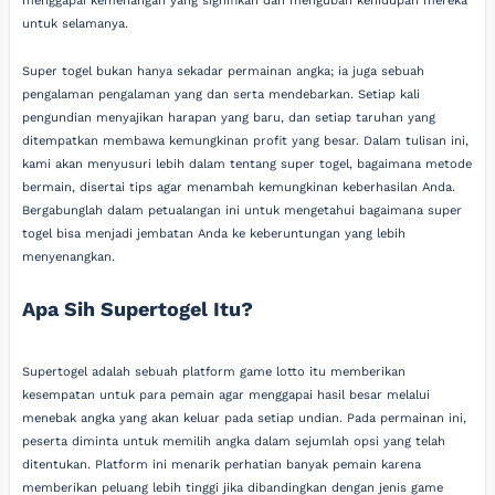
menggapai kemenangan yang signifikan dan mengubah kehidupan mereka
untuk selamanya.
Super togel bukan hanya sekadar permainan angka; ia juga sebuah
pengalaman pengalaman yang dan serta mendebarkan. Setiap kali
pengundian menyajikan harapan yang baru, dan setiap taruhan yang
ditempatkan membawa kemungkinan profit yang besar. Dalam tulisan ini,
kami akan menyusuri lebih dalam tentang super togel, bagaimana metode
bermain, disertai tips agar menambah kemungkinan keberhasilan Anda.
Bergabunglah dalam petualangan ini untuk mengetahui bagaimana super
togel bisa menjadi jembatan Anda ke keberuntungan yang lebih
menyenangkan.
Apa Sih Supertogel Itu?
Supertogel adalah sebuah platform game lotto itu memberikan
kesempatan untuk para pemain agar menggapai hasil besar melalui
menebak angka yang akan keluar pada setiap undian. Pada permainan ini,
peserta diminta untuk memilih angka dalam sejumlah opsi yang telah
ditentukan. Platform ini menarik perhatian banyak pemain karena
memberikan peluang lebih tinggi jika dibandingkan dengan jenis game