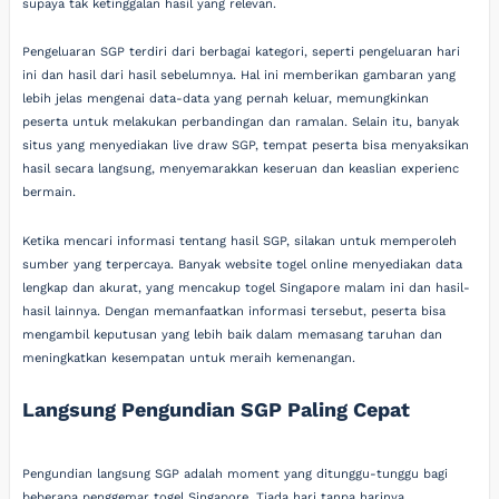
supaya tak ketinggalan hasil yang relevan.
Pengeluaran SGP terdiri dari berbagai kategori, seperti pengeluaran hari
ini dan hasil dari hasil sebelumnya. Hal ini memberikan gambaran yang
lebih jelas mengenai data-data yang pernah keluar, memungkinkan
peserta untuk melakukan perbandingan dan ramalan. Selain itu, banyak
situs yang menyediakan live draw SGP, tempat peserta bisa menyaksikan
hasil secara langsung, menyemarakkan keseruan dan keaslian experienc
bermain.
Ketika mencari informasi tentang hasil SGP, silakan untuk memperoleh
sumber yang terpercaya. Banyak website togel online menyediakan data
lengkap dan akurat, yang mencakup togel Singapore malam ini dan hasil-
hasil lainnya. Dengan memanfaatkan informasi tersebut, peserta bisa
mengambil keputusan yang lebih baik dalam memasang taruhan dan
meningkatkan kesempatan untuk meraih kemenangan.
Langsung Pengundian SGP Paling Cepat
Pengundian langsung SGP adalah moment yang ditunggu-tunggu bagi
beberapa penggemar togel Singapore. Tiada hari tanpa harinya,