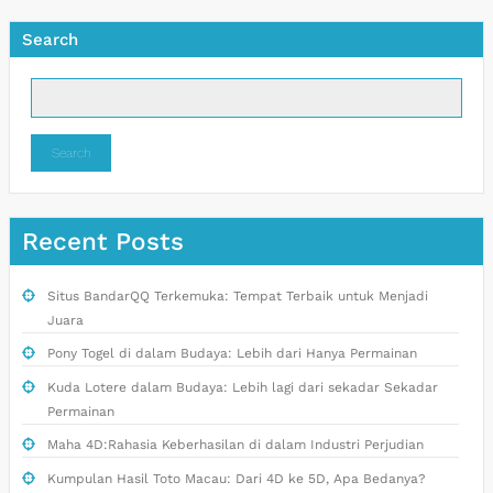
Search
Search
Recent Posts
Situs BandarQQ Terkemuka: Tempat Terbaik untuk Menjadi
Juara
Pony Togel di dalam Budaya: Lebih dari Hanya Permainan
Kuda Lotere dalam Budaya: Lebih lagi dari sekadar Sekadar
Permainan
Maha 4D:Rahasia Keberhasilan di dalam Industri Perjudian
Kumpulan Hasil Toto Macau: Dari 4D ke 5D, Apa Bedanya?