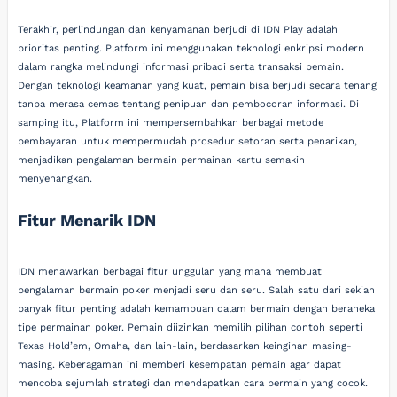
Terakhir, perlindungan dan kenyamanan berjudi di IDN Play adalah
prioritas penting. Platform ini menggunakan teknologi enkripsi modern
dalam rangka melindungi informasi pribadi serta transaksi pemain.
Dengan teknologi keamanan yang kuat, pemain bisa berjudi secara tenang
tanpa merasa cemas tentang penipuan dan pembocoran informasi. Di
samping itu, Platform ini mempersembahkan berbagai metode
pembayaran untuk mempermudah prosedur setoran serta penarikan,
menjadikan pengalaman bermain permainan kartu semakin
menyenangkan.
Fitur Menarik IDN
IDN menawarkan berbagai fitur unggulan yang mana membuat
pengalaman bermain poker menjadi seru dan seru. Salah satu dari sekian
banyak fitur penting adalah kemampuan dalam bermain dengan beraneka
tipe permainan poker. Pemain diizinkan memilih pilihan contoh seperti
Texas Hold’em, Omaha, dan lain-lain, berdasarkan keinginan masing-
masing. Keberagaman ini memberi kesempatan pemain agar dapat
mencoba sejumlah strategi dan mendapatkan cara bermain yang cocok.