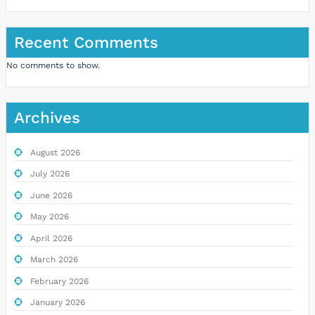
Recent Comments
No comments to show.
Archives
August 2026
July 2026
June 2026
May 2026
April 2026
March 2026
February 2026
January 2026