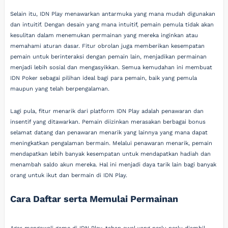
Selain itu, IDN Play menawarkan antarmuka yang mana mudah digunakan
dan intuitif. Dengan desain yang mana intuitif, pemain pemula tidak akan
kesulitan dalam menemukan permainan yang mereka inginkan atau
memahami aturan dasar. Fitur obrolan juga memberikan kesempatan
pemain untuk berinteraksi dengan pemain lain, menjadikan permainan
menjadi lebih sosial dan mengasyikkan. Semua kemudahan ini membuat
IDN Poker sebagai pilihan ideal bagi para pemain, baik yang pemula
maupun yang telah berpengalaman.
Lagi pula, fitur menarik dari platform IDN Play adalah penawaran dan
insentif yang ditawarkan. Pemain diizinkan merasakan berbagai bonus
selamat datang dan penawaran menarik yang lainnya yang mana dapat
meningkatkan pengalaman bermain. Melalui penawaran menarik, pemain
mendapatkan lebih banyak kesempatan untuk mendapatkan hadiah dan
menambah saldo akun mereka. Hal ini menjadi daya tarik lain bagi banyak
orang untuk ikut dan bermain di IDN Play.
Cara Daftar serta Memulai Permainan