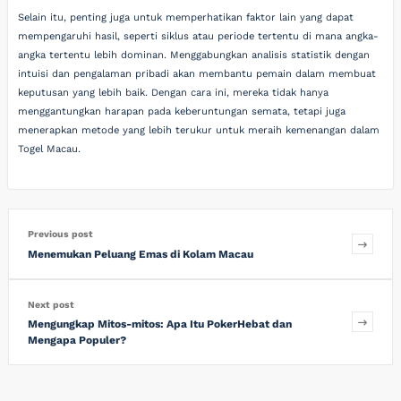
Selain itu, penting juga untuk memperhatikan faktor lain yang dapat
mempengaruhi hasil, seperti siklus atau periode tertentu di mana angka-
angka tertentu lebih dominan. Menggabungkan analisis statistik dengan
intuisi dan pengalaman pribadi akan membantu pemain dalam membuat
keputusan yang lebih baik. Dengan cara ini, mereka tidak hanya
menggantungkan harapan pada keberuntungan semata, tetapi juga
menerapkan metode yang lebih terukur untuk meraih kemenangan dalam
Togel Macau.
Previous post
Menemukan Peluang Emas di Kolam Macau
Next post
Mengungkap Mitos-mitos: Apa Itu PokerHebat dan
Mengapa Populer?