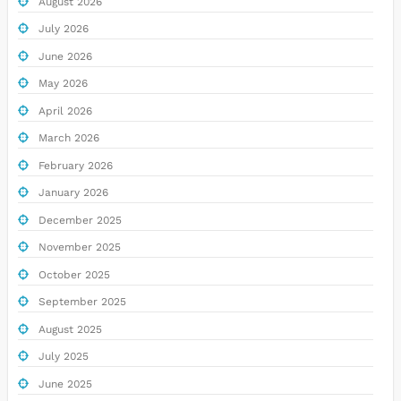
August 2026
July 2026
June 2026
May 2026
April 2026
March 2026
February 2026
January 2026
December 2025
November 2025
October 2025
September 2025
August 2025
July 2025
June 2025