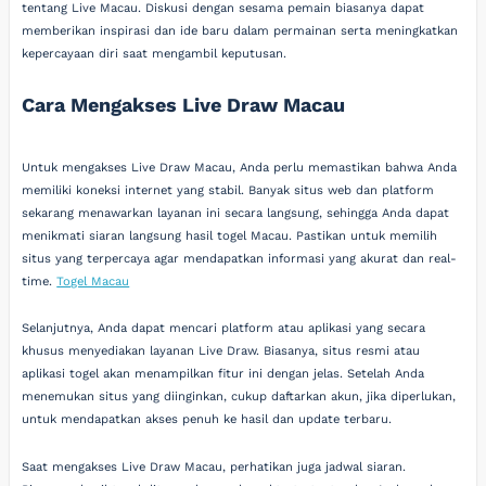
tentang Live Macau. Diskusi dengan sesama pemain biasanya dapat
memberikan inspirasi dan ide baru dalam permainan serta meningkatkan
kepercayaan diri saat mengambil keputusan.
Cara Mengakses Live Draw Macau
Untuk mengakses Live Draw Macau, Anda perlu memastikan bahwa Anda
memiliki koneksi internet yang stabil. Banyak situs web dan platform
sekarang menawarkan layanan ini secara langsung, sehingga Anda dapat
menikmati siaran langsung hasil togel Macau. Pastikan untuk memilih
situs yang terpercaya agar mendapatkan informasi yang akurat dan real-
time.
Togel Macau
Selanjutnya, Anda dapat mencari platform atau aplikasi yang secara
khusus menyediakan layanan Live Draw. Biasanya, situs resmi atau
aplikasi togel akan menampilkan fitur ini dengan jelas. Setelah Anda
menemukan situs yang diinginkan, cukup daftarkan akun, jika diperlukan,
untuk mendapatkan akses penuh ke hasil dan update terbaru.
Saat mengakses Live Draw Macau, perhatikan juga jadwal siaran.