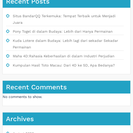
Recent Posts
Situs BandarQQ Terkemuka: Tempat Terbaik untuk Menjadi
Juara
Pony Togel di dalam Budaya: Lebih dari Hanya Permainan
Kuda Lotere dalam Budaya: Lebih lagi dari sekadar Sekadar
Permainan
Maha 4D:Rahasia Keberhasilan di dalam Industri Perjudian
Kumpulan Hasil Toto Macau: Dari 4D ke 5D, Apa Bedanya?
Recent Comments
No comments to show.
Archives