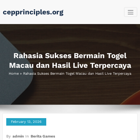
Skip
cepprinciples.org
to
content
Rahasia Sukses Bermain Togel
Macau dan Hasil Live Terpercaya
Home
»
Rahasia Sukses Bermain Togel Macau dan Hasil Live Terpercaya
February 13, 2026
By
admin
In
Berita Games