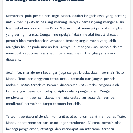
Memahami pola permainan Togel Macau adalah langkah awal yang penting
untuk meningkatkan peluang menang. Banyak pemain yang menganalisis
hasil sebelumnya dari Live Draw Macau untuk mencari pola atau angka
yang sering muncul. Dengan mempelajari data melalui Result Macau,
pemain bisa mendapatkan wawasan tentang angka mana yang lebih
mungkin keluar pada undian berikutnya. Ini mengedukasi pemain dalam
membuat keputusan yang lebih baik saat memilih angka yang akan
dipasang.
Selain itu, manajemen keuangan juga sangat krusial dalam bermain Toto
Macau. Tentukan anggaran tetap untuk bermain dan jangan pernah
melebihi batas tersebut. Pemain disarankan untuk tidak tergoda oleh
kemenangan besar dan tetap disiplin dalam pengeluaran. Dengan
pendekatan ini, pemain dapat menjaga kestabilan keuangan sembari
menikmati permainan tanpa tekanan berlebih.
Terakhir, bergabung dengan komunitas atau forum yang membahas Togel
Macau dapat memberikan keuntungan tambahan. Di sana, pemain bisa
berbagi pengalaman, strategi, dan mendapatkan informasi terbaru