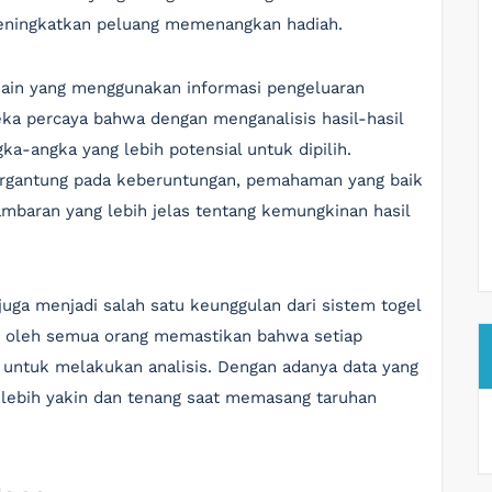
eningkatkan peluang memenangkan hadiah.
main yang menggunakan informasi pengeluaran
ka percaya bahwa dengan menganalisis hasil-hasil
-angka yang lebih potensial untuk dipilih.
ergantung pada keberuntungan, pemahaman yang baik
baran yang lebih jelas tentang kemungkinan hasil
juga menjadi salah satu keunggulan dari sistem togel
ses oleh semua orang memastikan bahwa setiap
ntuk melakukan analisis. Dengan adanya data yang
 lebih yakin dan tenang saat memasang taruhan