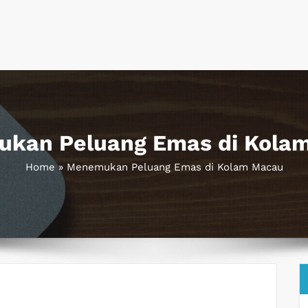
kan Peluang Emas di Kola
Home
»
Menemukan Peluang Emas di Kolam Macau