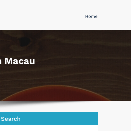
Home
m Macau
Search