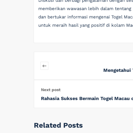
Diskusi dan berbagi pengalaman dengan ses
memberikan wawasan lebih dalam tentang st
dan bertukar informasi mengenai Togel Ma
untuk meraih hasil yang positif di kolam Ma
Mengetahui 
Next post
Rahasia Sukses Bermain Togel Macau d
Related Posts