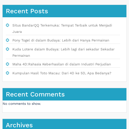
Recent Posts
Situs BandarQQ Terkemuka: Tempat Terbaik untuk Menjadi
Juara
Pony Togel di dalam Budaya: Lebih dari Hanya Permainan
Kuda Lotere dalam Budaya: Lebih lagi dari sekadar Sekadar
Permainan
Maha 4D:Rahasia Keberhasilan di dalam Industri Perjudian
Kumpulan Hasil Toto Macau: Dari 4D ke 5D, Apa Bedanya?
Recent Comments
No comments to show.
Archives