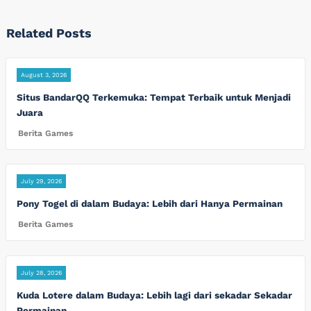
Related Posts
August 3, 2026
Situs BandarQQ Terkemuka: Tempat Terbaik untuk Menjadi
Juara
Berita Games
July 29, 2026
Pony Togel di dalam Budaya: Lebih dari Hanya Permainan
Berita Games
July 28, 2026
Kuda Lotere dalam Budaya: Lebih lagi dari sekadar Sekadar
Permainan