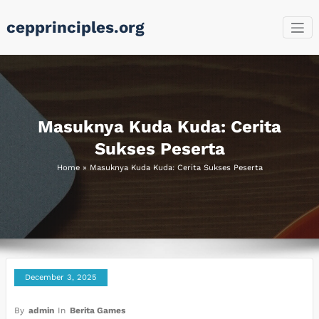
Skip
cepprinciples.org
to
content
Masuknya Kuda Kuda: Cerita
Sukses Peserta
Home
»
Masuknya Kuda Kuda: Cerita Sukses Peserta
December 3, 2025
By
admin
In
Berita Games