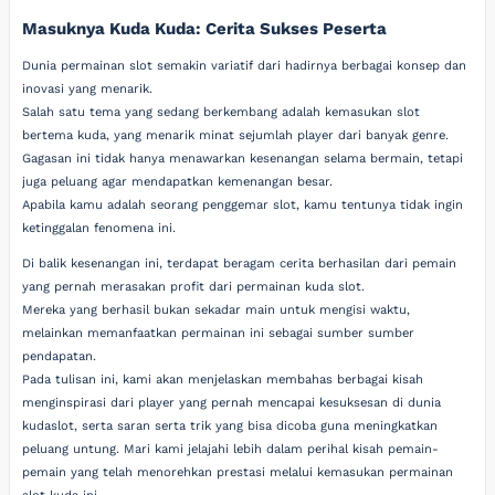
Masuknya Kuda Kuda: Cerita Sukses Peserta
Dunia permainan slot semakin variatif dari hadirnya berbagai konsep dan
inovasi yang menarik.
Salah satu tema yang sedang berkembang adalah kemasukan slot
bertema kuda, yang menarik minat sejumlah player dari banyak genre.
Gagasan ini tidak hanya menawarkan kesenangan selama bermain, tetapi
juga peluang agar mendapatkan kemenangan besar.
Apabila kamu adalah seorang penggemar slot, kamu tentunya tidak ingin
ketinggalan fenomena ini.
Di balik kesenangan ini, terdapat beragam cerita berhasilan dari pemain
yang pernah merasakan profit dari permainan kuda slot.
Mereka yang berhasil bukan sekadar main untuk mengisi waktu,
melainkan memanfaatkan permainan ini sebagai sumber sumber
pendapatan.
Pada tulisan ini, kami akan menjelaskan membahas berbagai kisah
menginspirasi dari player yang pernah mencapai kesuksesan di dunia
kudaslot, serta saran serta trik yang bisa dicoba guna meningkatkan
peluang untung. Mari kami jelajahi lebih dalam perihal kisah pemain-
pemain yang telah menorehkan prestasi melalui kemasukan permainan