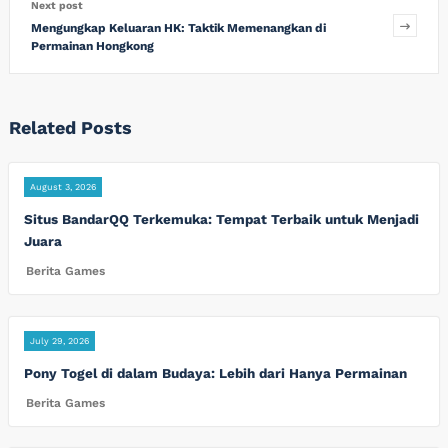
Next post
Mengungkap Keluaran HK: Taktik Memenangkan di
Permainan Hongkong
Related Posts
August 3, 2026
Situs BandarQQ Terkemuka: Tempat Terbaik untuk Menjadi
Juara
Berita Games
July 29, 2026
Pony Togel di dalam Budaya: Lebih dari Hanya Permainan
Berita Games