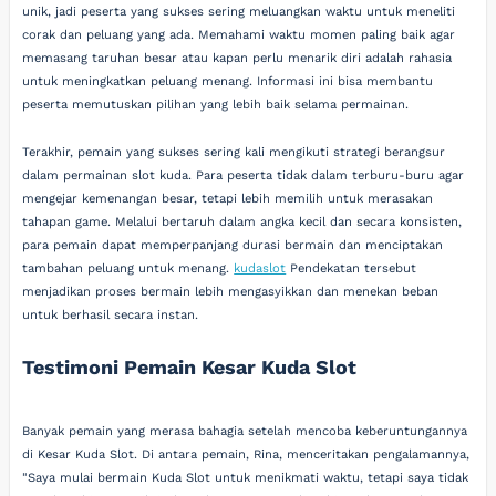
unik, jadi peserta yang sukses sering meluangkan waktu untuk meneliti
corak dan peluang yang ada. Memahami waktu momen paling baik agar
memasang taruhan besar atau kapan perlu menarik diri adalah rahasia
untuk meningkatkan peluang menang. Informasi ini bisa membantu
peserta memutuskan pilihan yang lebih baik selama permainan.
Terakhir, pemain yang sukses sering kali mengikuti strategi berangsur
dalam permainan slot kuda. Para peserta tidak dalam terburu-buru agar
mengejar kemenangan besar, tetapi lebih memilih untuk merasakan
tahapan game. Melalui bertaruh dalam angka kecil dan secara konsisten,
para pemain dapat memperpanjang durasi bermain dan menciptakan
tambahan peluang untuk menang.
kudaslot
Pendekatan tersebut
menjadikan proses bermain lebih mengasyikkan dan menekan beban
untuk berhasil secara instan.
Testimoni Pemain Kesar Kuda Slot
Banyak pemain yang merasa bahagia setelah mencoba keberuntungannya
di Kesar Kuda Slot. Di antara pemain, Rina, menceritakan pengalamannya,
"Saya mulai bermain Kuda Slot untuk menikmati waktu, tetapi saya tidak