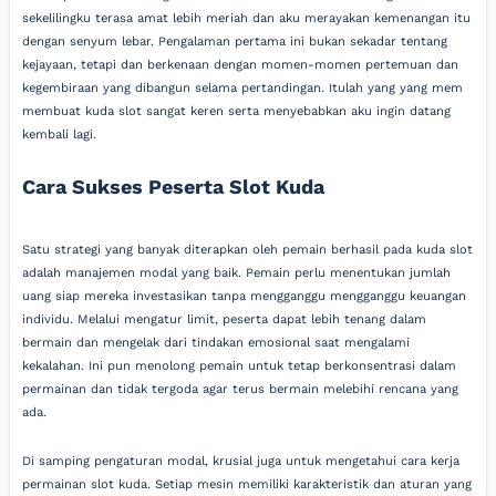
sekelilingku terasa amat lebih meriah dan aku merayakan kemenangan itu
dengan senyum lebar. Pengalaman pertama ini bukan sekadar tentang
kejayaan, tetapi dan berkenaan dengan momen-momen pertemuan dan
kegembiraan yang dibangun selama pertandingan. Itulah yang yang mem
membuat kuda slot sangat keren serta menyebabkan aku ingin datang
kembali lagi.
Cara Sukses Peserta Slot Kuda
Satu strategi yang banyak diterapkan oleh pemain berhasil pada kuda slot
adalah manajemen modal yang baik. Pemain perlu menentukan jumlah
uang siap mereka investasikan tanpa mengganggu mengganggu keuangan
individu. Melalui mengatur limit, peserta dapat lebih tenang dalam
bermain dan mengelak dari tindakan emosional saat mengalami
kekalahan. Ini pun menolong pemain untuk tetap berkonsentrasi dalam
permainan dan tidak tergoda agar terus bermain melebihi rencana yang
ada.
Di samping pengaturan modal, krusial juga untuk mengetahui cara kerja
permainan slot kuda. Setiap mesin memiliki karakteristik dan aturan yang