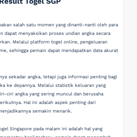
Result Togel SGP
akan salah satu momen yang dinanti-nanti oleh para
in dapat menyaksikan proses undian angka secara
kan. Melalui platform togel online, pengeluaran
time, sehingga pemain dapat mendapatkan data akurat
nya sekadar angka, tetapi juga informasi penting bagi
a ke depannya. Melalui statistik keluaran yang
iri-ciri angka yang sering muncul dan berusaha
rikutnya. Hal ini adalah aspek penting dari
menjadikannya semakin menarik.
ogel Singapore pada malam ini adalah hal yang