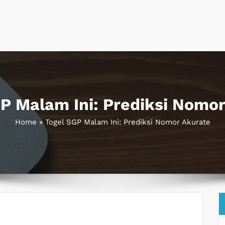
P Malam Ini: Prediksi Nomo
Home
»
Togel SGP Malam Ini: Prediksi Nomor Akurate