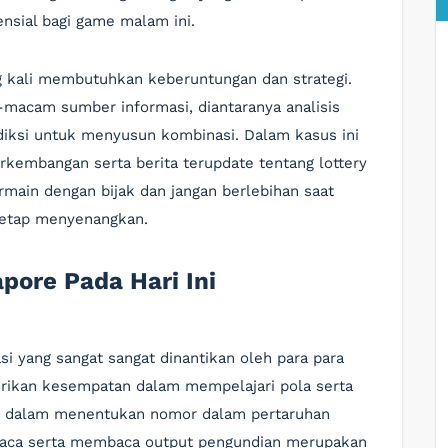
sial bagi game malam ini.
ng kali membutuhkan keberuntungan dan strategi.
acam sumber informasi, diantaranya analisis
ediksi untuk menyusun kombinasi. Dalam kasus ini
kembangan serta berita terupdate tentang lottery
ermain dengan bijak dan jangan berlebihan saat
tetap menyenangkan.
pore Pada Hari Ini
asi yang sangat sangat dinantikan oleh para para
erikan kesempatan dalam mempelajari pola serta
an dalam menentukan nomor dalam pertaruhan
baca serta membaca output pengundian merupakan