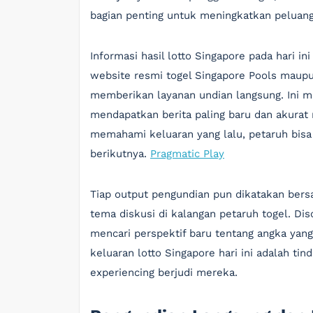
bagian penting untuk meningkatkan peluan
Informasi hasil lotto Singapore pada hari in
website resmi togel Singapore Pools maupu
memberikan layanan undian langsung. Ini
mendapatkan berita paling baru dan akurat
memahami keluaran yang lalu, petaruh bisa 
berikutnya.
Pragmatic Play
Tiap output pengundian pun dikatakan bers
tema diskusi di kalangan petaruh togel. Di
mencari perspektif baru tentang angka yan
keluaran lotto Singapore hari ini adalah ti
experiencing berjudi mereka.