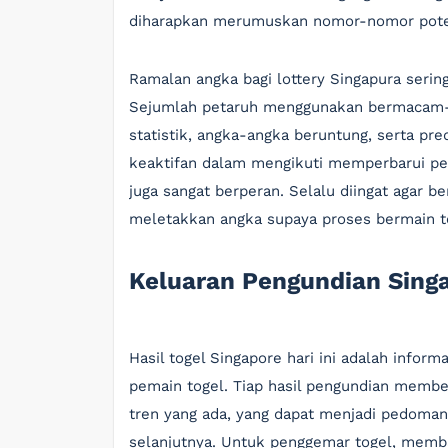
diharapkan merumuskan nomor-nomor poten
Ramalan angka bagi lottery Singapura seri
Sejumlah petaruh menggunakan bermacam-m
statistik, angka-angka beruntung, serta pr
keaktifan dalam mengikuti memperbarui per
juga sangat berperan. Selalu diingat agar b
meletakkan angka supaya proses bermain 
Keluaran Pengundian Singa
Hasil togel Singapore hari ini adalah inform
pemain togel. Tiap hasil pengundian memb
tren yang ada, yang dapat menjadi pedom
selanjutnya. Untuk penggemar togel, mem