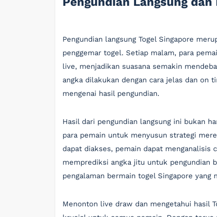
Pengundian Langsung dan 
Pengundian langsung Togel Singapore merup
penggemar togel. Setiap malam, para pema
live, menjadikan suasana semakin mendebar
angka dilakukan dengan cara jelas dan on 
mengenai hasil pengundian.
Hasil dari pengundian langsung ini bukan ha
para pemain untuk menyusun strategi merek
dapat diakses, pemain dapat menganalisis c
memprediksi angka jitu untuk pengundian be
pengalaman bermain togel Singapore yang 
Menonton live draw dan mengetahui hasil T