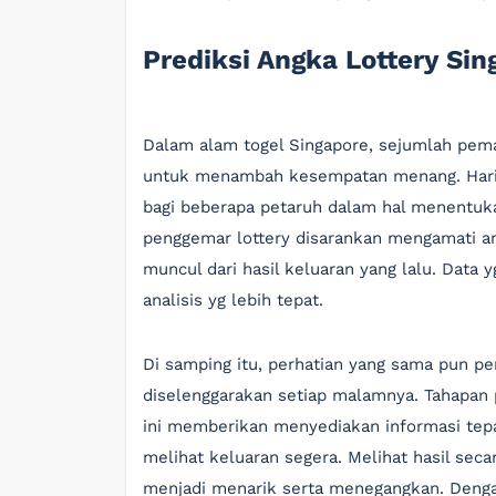
Prediksi Angka Lottery Sin
Dalam alam togel Singapore, sejumlah pem
untuk menambah kesempatan menang. Haria
bagi beberapa petaruh dalam hal menentuka
penggemar lottery disarankan mengamati 
muncul dari hasil keluaran yang lalu. Data y
analisis yg lebih tepat.
Di samping itu, perhatian yang sama pun per
diselenggarakan setiap malamnya. Tahapan 
ini memberikan menyediakan informasi tepa
melihat keluaran segera. Melihat hasil se
menjadi menarik serta menegangkan. Deng