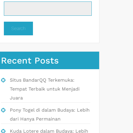
Search
Recent Posts
Situs BandarQQ Terkemuka:
Tempat Terbaik untuk Menjadi
Juara
Pony Togel di dalam Budaya: Lebih
dari Hanya Permainan
Kuda Lotere dalam Budaya: Lebih