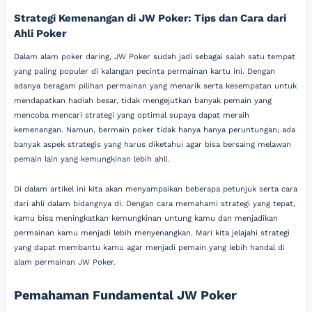
Strategi Kemenangan di JW Poker: Tips dan Cara dari
Ahli Poker
Dalam alam poker daring, JW Poker sudah jadi sebagai salah satu tempat
yang paling populer di kalangan pecinta permainan kartu ini. Dengan
adanya beragam pilihan permainan yang menarik serta kesempatan untuk
mendapatkan hadiah besar, tidak mengejutkan banyak pemain yang
mencoba mencari strategi yang optimal supaya dapat meraih
kemenangan. Namun, bermain poker tidak hanya hanya peruntungan; ada
banyak aspek strategis yang harus diketahui agar bisa bersaing melawan
pemain lain yang kemungkinan lebih ahli.
Di dalam artikel ini kita akan menyampaikan beberapa petunjuk serta cara
dari ahli dalam bidangnya di. Dengan cara memahami strategi yang tepat,
kamu bisa meningkatkan kemungkinan untung kamu dan menjadikan
permainan kamu menjadi lebih menyenangkan. Mari kita jelajahi strategi
yang dapat membantu kamu agar menjadi pemain yang lebih handal di
alam permainan JW Poker.
Pemahaman Fundamental JW Poker