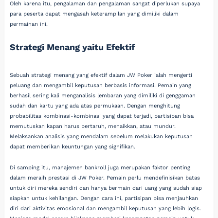
Oleh karena itu, pengalaman dan pengalaman sangat diperlukan supaya
para peserta dapat mengasah keterampilan yang dimiliki dalam
permainan ini.
Strategi Menang yaitu Efektif
Sebuah strategi menang yang efektif dalam JW Poker ialah mengerti
peluang dan mengambil keputusan berbasis informasi. Pemain yang
berhasil sering kali menganalisis lembaran yang dimiliki di genggaman
sudah dan kartu yang ada atas permukaan. Dengan menghitung
probabilitas kombinasi-kombinasi yang dapat terjadi, partisipan bisa
memutuskan kapan harus bertaruh, menaikkan, atau mundur.
Melaksankan analisis yang mendalam sebelum melakukan keputusan
dapat memberikan keuntungan yang signifikan.
Di samping itu, manajemen bankroll juga merupakan faktor penting
dalam meraih prestasi di JW Poker. Pemain perlu mendefinisikan batas
untuk diri mereka sendiri dan hanya bermain dari uang yang sudah siap
siapkan untuk kehilangan. Dengan cara ini, partisipan bisa menjauhkan
diri dari aktivitas emosional dan mengambil keputusan yang lebih logis.