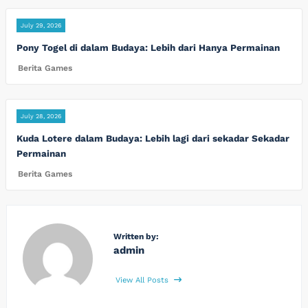
July 29, 2026
Pony Togel di dalam Budaya: Lebih dari Hanya Permainan
Berita Games
July 28, 2026
Kuda Lotere dalam Budaya: Lebih lagi dari sekadar Sekadar
Permainan
Berita Games
Written by:
admin
View All Posts