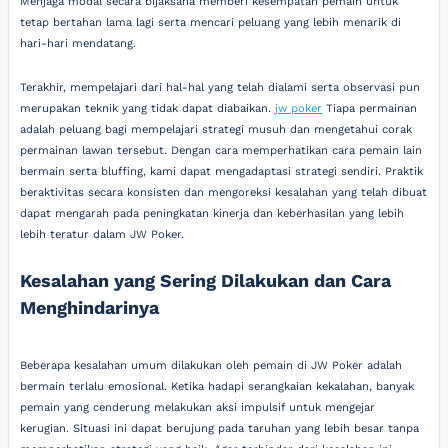
Menjaga modal secara bijaksana memberi kesempatan pemain untuk
tetap bertahan lama lagi serta mencari peluang yang lebih menarik di
hari-hari mendatang.
Terakhir, mempelajari dari hal-hal yang telah dialami serta observasi pun
merupakan teknik yang tidak dapat diabaikan.
jw poker
Tiapa permainan
adalah peluang bagi mempelajari strategi musuh dan mengetahui corak
permainan lawan tersebut. Dengan cara memperhatikan cara pemain lain
bermain serta bluffing, kami dapat mengadaptasi strategi sendiri. Praktik
beraktivitas secara konsisten dan mengoreksi kesalahan yang telah dibuat
dapat mengarah pada peningkatan kinerja dan keberhasilan yang lebih
lebih teratur dalam JW Poker.
Kesalahan yang Sering Dilakukan dan Cara
Menghindarinya
Beberapa kesalahan umum dilakukan oleh pemain di JW Poker adalah
bermain terlalu emosional. Ketika hadapi serangkaian kekalahan, banyak
pemain yang cenderung melakukan aksi impulsif untuk mengejar
kerugian. Situasi ini dapat berujung pada taruhan yang lebih besar tanpa