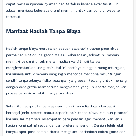
dapat merasa nyaman nyaman dan terfokus kepada aktivitas itu. Ini
adalah mengapa beberapa orang memilih untuk gambling di website
tersebut.
Manfaat Hadiah Tanpa Biaya
Hadiah tanpa biaya merupakan sebuah daya tarik utama pada situs
permainan slot online gacor. Melalui keberadaan jackpot ini, pemain
memiliki peluang untuk meraih hadiah yang tinggi tanpa
menginvestasikan uang lebih. Hal ini pastinya sungguh menguntungkan,
khususnya untuk pemain yang ingin mencoba mencoba peruntungan
sendiri tanpa adanya risiko keuangan yang besar. Peluang untuk menang
dengan cara gratis memberikan pengalaman yang unik serta menjadikan
proses permainan lebih menyeronokkan.
Selain itu, jackpot tanpa biaya sering kali tersedia dalam berbagai
berbagai jenis, seperti bonus deposit, spin tanpa biaya, maupun promosi
khusus. Ini memberi kesempatan para pemain agar menentukan jenis
hadiah yang paling sesuai dengan preferensi sendiri. Dengan lebih lebih
banyak opsi, para pemain dapat mengalami perbedaan dalam game dan