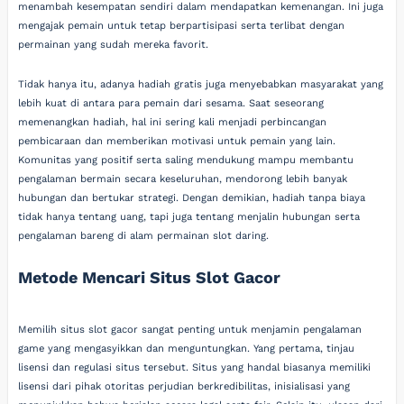
menambah kesempatan sendiri dalam mendapatkan kemenangan. Ini juga
mengajak pemain untuk tetap berpartisipasi serta terlibat dengan
permainan yang sudah mereka favorit.
Tidak hanya itu, adanya hadiah gratis juga menyebabkan masyarakat yang
lebih kuat di antara para pemain dari sesama. Saat seseorang
memenangkan hadiah, hal ini sering kali menjadi perbincangan
pembicaraan dan memberikan motivasi untuk pemain yang lain.
Komunitas yang positif serta saling mendukung mampu membantu
pengalaman bermain secara keseluruhan, mendorong lebih banyak
hubungan dan bertukar strategi. Dengan demikian, hadiah tanpa biaya
tidak hanya tentang uang, tapi juga tentang menjalin hubungan serta
pengalaman bareng di alam permainan slot daring.
Metode Mencari Situs Slot Gacor
Memilih situs slot gacor sangat penting untuk menjamin pengalaman
game yang mengasyikkan dan menguntungkan. Yang pertama, tinjau
lisensi dan regulasi situs tersebut. Situs yang handal biasanya memiliki
lisensi dari pihak otoritas perjudian berkredibilitas, inisialisasi yang