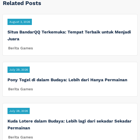
Related Posts
August 3, 2026
Situs BandarQQ Terkemuka: Tempat Terbaik untuk Menjadi
Juara
Berita Games
July 29, 2026
Pony Togel di dalam Budaya: Lebih dari Hanya Permainan
Berita Games
July 28, 2026
Kuda Lotere dalam Budaya: Lebih lagi dari sekadar Sekadar
Permainan
Berita Games