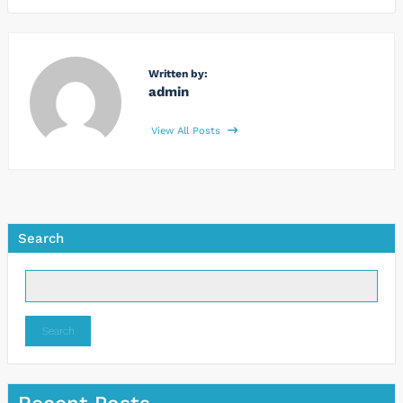
Written by:
admin
View All Posts
Search
Search
Recent Posts