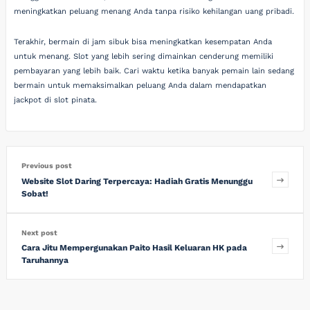
meningkatkan peluang menang Anda tanpa risiko kehilangan uang pribadi.
Terakhir, bermain di jam sibuk bisa meningkatkan kesempatan Anda
untuk menang. Slot yang lebih sering dimainkan cenderung memiliki
pembayaran yang lebih baik. Cari waktu ketika banyak pemain lain sedang
bermain untuk memaksimalkan peluang Anda dalam mendapatkan
jackpot di slot pinata.
Previous post
Website Slot Daring Terpercaya: Hadiah Gratis Menunggu
Sobat!
Next post
Cara Jitu Mempergunakan Paito Hasil Keluaran HK pada
Taruhannya