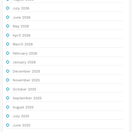
July 2026
June 2026
May 2026
April 2026
March 2026
February 2026
January 2026
December 2025
November 2025
October 2025
September 2025
August 2025
July 2025
June 2025