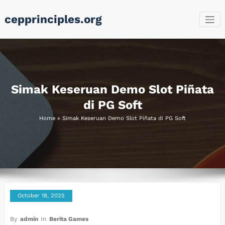
Skip
cepprinciples.org
to
content
Simak Keseruan Demo Slot Piñata
di PG Soft
Home
»
Simak Keseruan Demo Slot Piñata di PG Soft
October 18, 2025
By
admin
In
Berita Games