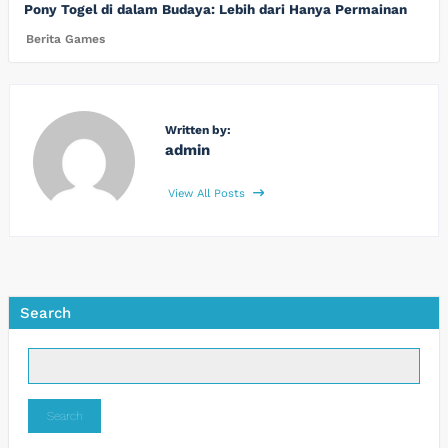
Pony Togel di dalam Budaya: Lebih dari Hanya Permainan
Berita Games
Written by:
admin
View All Posts
Search
Search