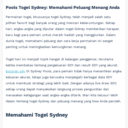
Pools Togel Sydney: Memahami Peluang Menang Anda
Permainan togel, khususnya togel Sydney, telah menjadi salah satu
pilihan favorit bagi banyak orang yang mencari keberuntungan. Setiap
hari, angka-angka yang diputar dalam togel Sidney memberikan harapan
baru bagi para pemain untuk meraih hadiah yang menggiurkan. Dalam
dunia togel, memahami peluang dan cara kerja permainan ini sangat
penting untuk meningkatkan kemungkinan menang.
Togel hari ini menjadi topik hangat di kalangan penggemar, terutama
ketika membahas tentang pengeluaran SDY dan result SDY yang akurat.
bocoran sdy
Di Sydney Pools, para pemain tidak hanya menantikan angka
keluaran akurat, tetapi juga berusaha menjelajahi berbagai data SDY
untuk membuat strategi yang lebih baik. Dengan adanya live draw SDY,
setiap orang dapat menyaksikan langsung proses pengundian dan
merasakan ketegangan saat angka-angka ditarik. Mari kita telusuri lebih
dalam tentang togel Sydney dan peluang menang yang bisa Anda peroleh.
Memahami Togel Sydney