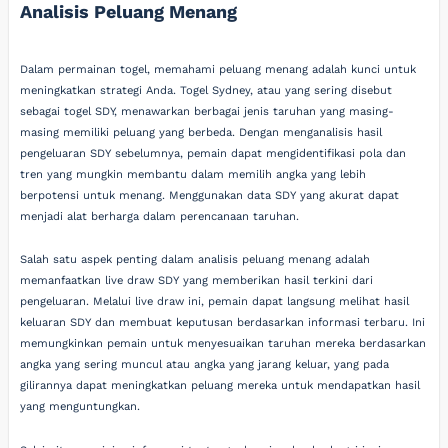
Analisis Peluang Menang
Dalam permainan togel, memahami peluang menang adalah kunci untuk
meningkatkan strategi Anda. Togel Sydney, atau yang sering disebut
sebagai togel SDY, menawarkan berbagai jenis taruhan yang masing-
masing memiliki peluang yang berbeda. Dengan menganalisis hasil
pengeluaran SDY sebelumnya, pemain dapat mengidentifikasi pola dan
tren yang mungkin membantu dalam memilih angka yang lebih
berpotensi untuk menang. Menggunakan data SDY yang akurat dapat
menjadi alat berharga dalam perencanaan taruhan.
Salah satu aspek penting dalam analisis peluang menang adalah
memanfaatkan live draw SDY yang memberikan hasil terkini dari
pengeluaran. Melalui live draw ini, pemain dapat langsung melihat hasil
keluaran SDY dan membuat keputusan berdasarkan informasi terbaru. Ini
memungkinkan pemain untuk menyesuaikan taruhan mereka berdasarkan
angka yang sering muncul atau angka yang jarang keluar, yang pada
gilirannya dapat meningkatkan peluang mereka untuk mendapatkan hasil
yang menguntungkan.