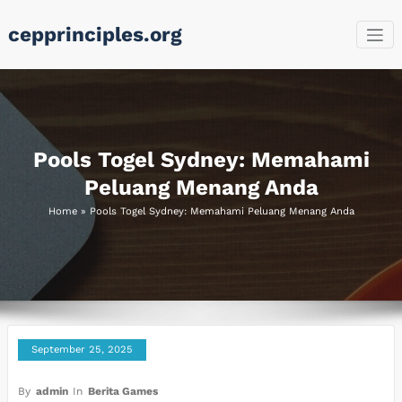
Skip
cepprinciples.org
to
content
Pools Togel Sydney: Memahami
Peluang Menang Anda
Home
»
Pools Togel Sydney: Memahami Peluang Menang Anda
September 25, 2025
By
admin
In
Berita Games