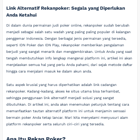
Link Alternatif Rekanpoker: Segala yang Diperlukan
Anda Ketahui
Di dalam dunia permainan judi poker online, rekanpoker sudah berubah
menjadi sebagai salah satu wadah yang paling paling populer di kalangan
penggemar Indonesia. Dengan berbagai jenis permainan yang tersedia,
seperti IDN Poker dan IDN Play, rekanpoker memberikan pengalaman
berjudi yang sangat menarik dan menggembirakan. Untuk Anda yang saat
tengah membutuhkan info lengkap mengenai platform ini, artikel ini akan
menjelaskan semua hal yang perlu Anda pahami, dari sejak metode daftar
hingga cara menjalani masuk ke dalam akun anda.
Satu aspek krusial yang harus diperhatikan adalah link cadangan
rekanpoker. Kadang-kadang, akses ke situs utama bisa terhambat,
sehingga penggunaan link alternatif menjadi solusi yang sangat
dibutuhkan. Di artikel ini, anda akan menemukan petunjuk tentang cara
memanfaatkan tautan alternatif platform ini untuk menjamin sensasi
bermain poker Anda tetap lancar. Mari kita menyelami menyusuri alam
platform rekanpoker serta seluruh ciri-ciri yang tersedia.
Apa Itu Rekan Poker?