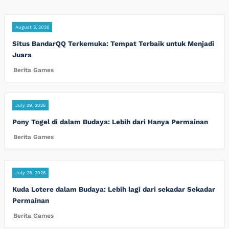
August 3, 2026
Situs BandarQQ Terkemuka: Tempat Terbaik untuk Menjadi
Juara
Berita Games
July 29, 2026
Pony Togel di dalam Budaya: Lebih dari Hanya Permainan
Berita Games
July 28, 2026
Kuda Lotere dalam Budaya: Lebih lagi dari sekadar Sekadar
Permainan
Berita Games