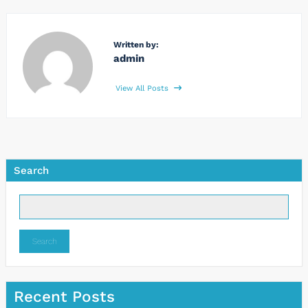
Written by:
admin
View All Posts
Search
Search
Recent Posts