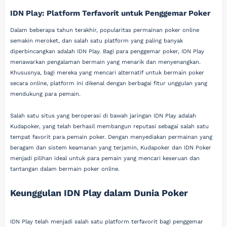
IDN Play: Platform Terfavorit untuk Penggemar Poker
Dalam beberapa tahun terakhir, popularitas permainan poker online
semakin meroket, dan salah satu platform yang paling banyak
diperbincangkan adalah IDN Play. Bagi para penggemar poker, IDN Play
menawarkan pengalaman bermain yang menarik dan menyenangkan.
Khususnya, bagi mereka yang mencari alternatif untuk bermain poker
secara online, platform ini dikenal dengan berbagai fitur unggulan yang
mendukung para pemain.
Salah satu situs yang beroperasi di bawah jaringan IDN Play adalah
Kudapoker, yang telah berhasil membangun reputasi sebagai salah satu
tempat favorit para pemain poker. Dengan menyediakan permainan yang
beragam dan sistem keamanan yang terjamin, Kudapoker dan IDN Poker
menjadi pilihan ideal untuk para pemain yang mencari keseruan dan
tantangan dalam bermain poker online.
Keunggulan IDN Play dalam Dunia Poker
IDN Play telah menjadi salah satu platform terfavorit bagi penggemar