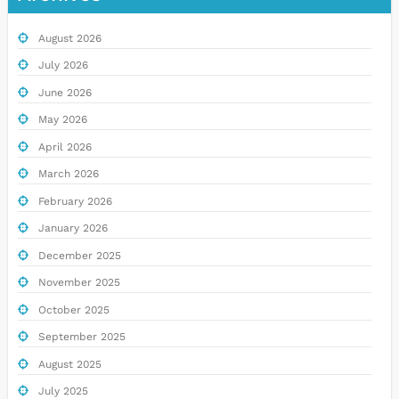
August 2026
July 2026
June 2026
May 2026
April 2026
March 2026
February 2026
January 2026
December 2025
November 2025
October 2025
September 2025
August 2025
July 2025