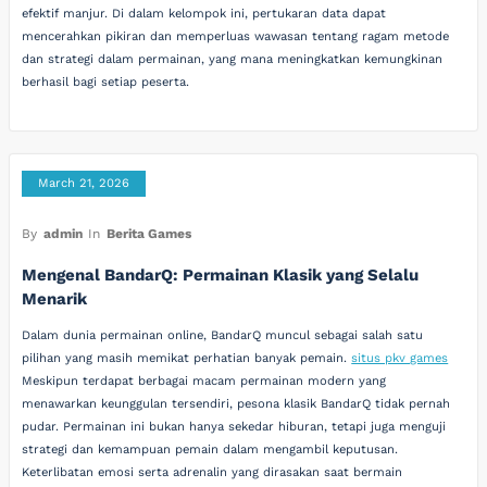
efektif manjur. Di dalam kelompok ini, pertukaran data dapat
mencerahkan pikiran dan memperluas wawasan tentang ragam metode
dan strategi dalam permainan, yang mana meningkatkan kemungkinan
berhasil bagi setiap peserta.
March 21, 2026
By
admin
In
Berita Games
Mengenal BandarQ: Permainan Klasik yang Selalu
Menarik
Dalam dunia permainan online, BandarQ muncul sebagai salah satu
pilihan yang masih memikat perhatian banyak pemain.
situs pkv games
Meskipun terdapat berbagai macam permainan modern yang
menawarkan keunggulan tersendiri, pesona klasik BandarQ tidak pernah
pudar. Permainan ini bukan hanya sekedar hiburan, tetapi juga menguji
strategi dan kemampuan pemain dalam mengambil keputusan.
Keterlibatan emosi serta adrenalin yang dirasakan saat bermain