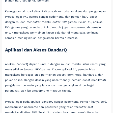
pilihan baru setiap kali bermain.
Keunggulan lain dari situs PKV adalah kemudahan akses dan penggunaan.
Proses login PKV games sangat sederhana, dan pemain baru dapat
dengan mudah mendaftar melalui daftar PKV games. Selain itu, aplikasi
PKV games yang tersedia untuk diunduh juga mempermudah pemain
untuk mengakses permainan kapan saja dan di mana saja, sehingga
semakin meningkatkan pengalaman bermain mereka.
Aplikasi dan Akses BandarQ
Aplikasi BandarQ dapat diunduh dengan mudah melalui situs resmi yang
menyediakan layanan PKV games. Dalam aplikasi ini, pemain bisa
mengakses berbagai jenis permainan seperti dominoqq, bandarqq, dan
poker online. Dengan desain yang user-friendly, pemain dapat menikmati
pengalaman bermain yang lancar dan menyenangkan di berbagai
perangkat, baik itu smartphone maupun tablet.
Proses login pada aplikasi BandarQ sangat sederhana. Pemain hanya perlu
memasukkan username dan password yang telah terdaftar saat
mendaftar di situs PKV. Selain itu, sistem keamanan yang diterapkan