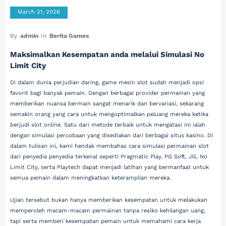
March 21, 2026
By
admin
In
Berita Games
Maksimalkan Kesempatan anda melalui Simulasi No
Limit City
Di dalam dunia perjudian daring, game mesin slot sudah menjadi opsi
favorit bagi banyak pemain. Dengan berbagai provider permainan yang
memberikan nuansa bermain sangat menarik dan bervariasi, sekarang
semakin orang yang cara untuk mengoptimalkan peluang mereka ketika
berjudi slot online. Satu dari metode terbaik untuk mengatasi ini ialah
dengan simulasi percobaan yang disediakan dari berbagai situs kasino. Di
dalam tulisan ini, kami hendak membahas cara simulasi permainan slot
dari penyedia penyedia terkenal seperti Pragmatic Play, PG Soft, Jili, No
Limit City, serta Playtech dapat menjadi latihan yang bermanfaat untuk
semua pemain dalam meningkatkan keterampilan mereka.
Ujian tersebut bukan hanya memberikan kesempatan untuk melakukan
memperoleh macam-macam permainan tanpa resiko kehilangan uang,
tapi serta memberi kesempatan pemain untuk memahami cara kerja