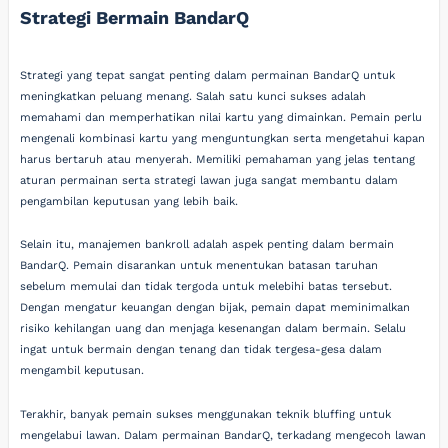
Strategi Bermain BandarQ
Strategi yang tepat sangat penting dalam permainan BandarQ untuk
meningkatkan peluang menang. Salah satu kunci sukses adalah
memahami dan memperhatikan nilai kartu yang dimainkan. Pemain perlu
mengenali kombinasi kartu yang menguntungkan serta mengetahui kapan
harus bertaruh atau menyerah. Memiliki pemahaman yang jelas tentang
aturan permainan serta strategi lawan juga sangat membantu dalam
pengambilan keputusan yang lebih baik.
Selain itu, manajemen bankroll adalah aspek penting dalam bermain
BandarQ. Pemain disarankan untuk menentukan batasan taruhan
sebelum memulai dan tidak tergoda untuk melebihi batas tersebut.
Dengan mengatur keuangan dengan bijak, pemain dapat meminimalkan
risiko kehilangan uang dan menjaga kesenangan dalam bermain. Selalu
ingat untuk bermain dengan tenang dan tidak tergesa-gesa dalam
mengambil keputusan.
Terakhir, banyak pemain sukses menggunakan teknik bluffing untuk
mengelabui lawan. Dalam permainan BandarQ, terkadang mengecoh lawan