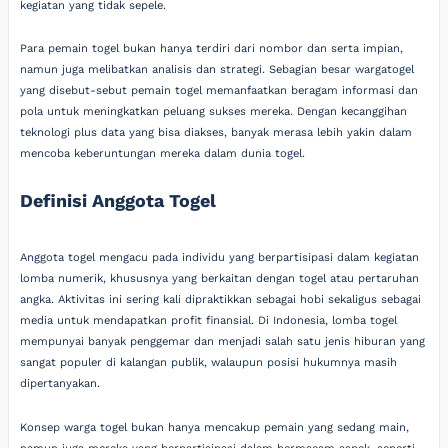
kegiatan yang tidak sepele.
Para pemain togel bukan hanya terdiri dari nombor dan serta impian,
namun juga melibatkan analisis dan strategi. Sebagian besar wargatogel
yang disebut-sebut pemain togel memanfaatkan beragam informasi dan
pola untuk meningkatkan peluang sukses mereka. Dengan kecanggihan
teknologi plus data yang bisa diakses, banyak merasa lebih yakin dalam
mencoba keberuntungan mereka dalam dunia togel.
Definisi Anggota Togel
Anggota togel mengacu pada individu yang berpartisipasi dalam kegiatan
lomba numerik, khususnya yang berkaitan dengan togel atau pertaruhan
angka. Aktivitas ini sering kali dipraktikkan sebagai hobi sekaligus sebagai
media untuk mendapatkan profit finansial. Di Indonesia, lomba togel
mempunyai banyak penggemar dan menjadi salah satu jenis hiburan yang
sangat populer di kalangan publik, walaupun posisi hukumnya masih
dipertanyakan.
Konsep warga togel bukan hanya mencakup pemain yang sedang main,