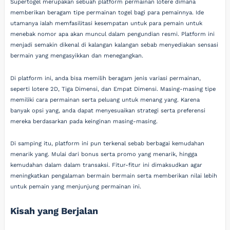
Supertogel merupakan sebuah platform permainan lotere dimana
memberikan beragam tipe permainan togel bagi para pemainnya. Ide
utamanya ialah memfasilitasi kesempatan untuk para pemain untuk
menebak nomor apa akan muncul dalam pengundian resmi. Platform ini
menjadi semakin dikenal di kalangan kalangan sebab menyediakan sensasi
bermain yang mengasyikkan dan menegangkan.
Di platform ini, anda bisa memilih beragam jenis variasi permainan,
seperti lotere 2D, Tiga Dimensi, dan Empat Dimensi. Masing-masing tipe
memiliki cara permainan serta peluang untuk menang yang. Karena
banyak opsi yang, anda dapat menyesuaikan strategi serta preferensi
mereka berdasarkan pada keinginan masing-masing.
Di samping itu, platform ini pun terkenal sebab berbagai kemudahan
menarik yang. Mulai dari bonus serta promo yang menarik, hingga
kemudahan dalam dalam transaksi. Fitur-fitur ini dimaksudkan agar
meningkatkan pengalaman bermain bermain serta memberikan nilai lebih
untuk pemain yang menjunjung permainan ini.
Kisah yang Berjalan