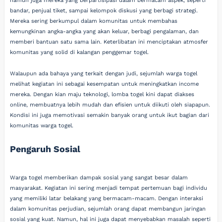
namun juga mereka yang berpartisipasi dalam bermacam aspek, seperti
bandar, penjual tiket, sampai kelompok diskusi yang berbagi strategi.
Mereka sering berkumpul dalam komunitas untuk membahas
kemungkinan angka-angka yang akan keluar, berbagi pengalaman, dan
memberi bantuan satu sama lain. Keterlibatan ini menciptakan atmosfer
komunitas yang solid di kalangan penggemar togel.
Walaupun ada bahaya yang terkait dengan judi, sejumlah warga togel
melihat kegiatan ini sebagai kesempatan untuk meningkatkan income
mereka. Dengan kian maju teknologi, lomba togel kini dapat diakses
online, membuatnya lebih mudah dan efisien untuk diikuti oleh siapapun.
Kondisi ini juga memotivasi semakin banyak orang untuk ikut bagian dari
komunitas warga togel.
Pengaruh Sosial
Warga togel memberikan dampak sosial yang sangat besar dalam
masyarakat. Kegiatan ini sering menjadi tempat pertemuan bagi individu
yang memiliki latar belakang yang bermacam-macam. Dengan interaksi
dalam komunitas perjudian, sejumlah orang dapat membangun jaringan
sosial yang kuat. Namun, hal ini juga dapat menyebabkan masalah seperti