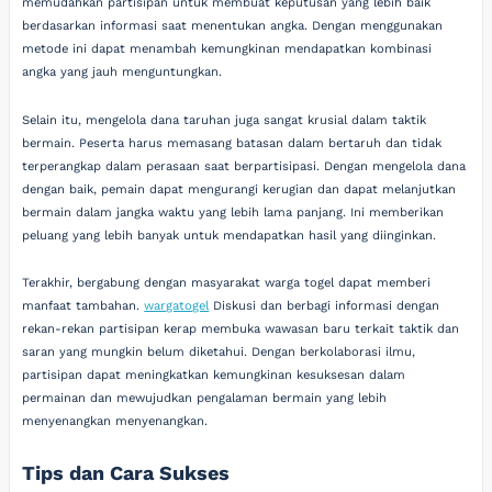
memudahkan partisipan untuk membuat keputusan yang lebih baik
berdasarkan informasi saat menentukan angka. Dengan menggunakan
metode ini dapat menambah kemungkinan mendapatkan kombinasi
angka yang jauh menguntungkan.
Selain itu, mengelola dana taruhan juga sangat krusial dalam taktik
bermain. Peserta harus memasang batasan dalam bertaruh dan tidak
terperangkap dalam perasaan saat berpartisipasi. Dengan mengelola dana
dengan baik, pemain dapat mengurangi kerugian dan dapat melanjutkan
bermain dalam jangka waktu yang lebih lama panjang. Ini memberikan
peluang yang lebih banyak untuk mendapatkan hasil yang diinginkan.
Terakhir, bergabung dengan masyarakat warga togel dapat memberi
manfaat tambahan.
wargatogel
Diskusi dan berbagi informasi dengan
rekan-rekan partisipan kerap membuka wawasan baru terkait taktik dan
saran yang mungkin belum diketahui. Dengan berkolaborasi ilmu,
partisipan dapat meningkatkan kemungkinan kesuksesan dalam
permainan dan mewujudkan pengalaman bermain yang lebih
menyenangkan menyenangkan.
Tips dan Cara Sukses