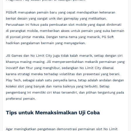
PGSoft merupakan pemain baru yang cepat mendapatkan ketenaran
berkat desain yang sangat unik dan gameplay yang melibatkan.
Perusahaan ini fokus pada pembuatan slot mobile yang dapat dinikmati
di perangkat mobile, memberikan akses untuk pemain yang suka bermain
di ponsel pintar mereka. Dengan tema-tema yang menarik, PG Soft
hadirkan pengalaman bermain yang menyegarkan.
Jili Games dan No Limit City juga tidak kalah menarik, setiap dengan ciri
khasnya masing-masing. Jili mempersembahkan mekanik permainan yang
inovatif dan fitur yang menghibur, sedangkan No Limit City dikenal
karena strategi mereka terhadap volatilitas dan presentasi yang berani.
Play Tech, sebagai salah satu penyedia lama, tetap adalah andalan dengan
koleksi slot yang banyak dan nama baiknya yang terbukti. Setiap
pengembang ini memiliki ciri khas tersendiri, dan pilihan tergantung pada
preferensi pemain.
Tips untuk Memaksimalkan Uji Coba
Agar meningkatkan pengetesan demonstrasi permainan slot No Limit