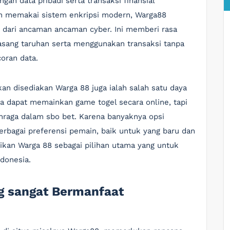
gan data pribadi serta transaksi finansial
n memakai sistem enkripsi modern, Warga88
 dari ancaman ancaman cyber. Ini memberi rasa
ang taruhan serta menggunakan transaksi tanpa
oran data.
n disediakan Warga 88 juga ialah salah satu daya
a dapat memainkan game togel secara online, tapi
ahraga dalam sbo bet. Karena banyaknya opsi
bagai preferensi pemain, baik untuk yang baru dan
ikan Warga 88 sebagai pilihan utama yang untuk
donesia.
g sangat Bermanfaat