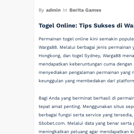
By
admin
In
Berita Games
Togel Online: Tips Sukses di W
Permainan togel online kini semakin popule
Warga88. Melalui berbagai jenis permainan y
Hongkong, dan togel Sydney, Warga88 men
mendapatkan keberuntungan cuma dengan beb
menyediakan pengalaman permainan yang 
keunggulan yang membedakan dari platform
Bagi Anda yang berminat berhasil di permain
tepat amat penting. Menggunakan situs se
berbagai fungsi serta service yang tersedi
Sbobet.com. Melalui data yang benar serta 
meningkatkan peluang agar mendapatkan ke