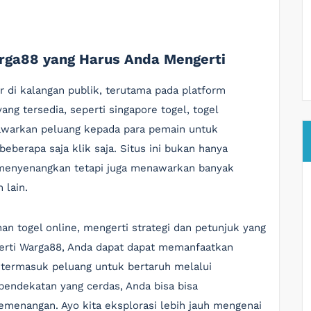
arga88 yang Harus Anda Mengerti
r di kalangan publik, terutama pada platform
ang tersedia, seperti singapore togel, togel
awarkan peluang kepada para pemain untuk
erapa saja klik saja. Situs ini bukan hanya
menyenangkan tetapi juga menawarkan banyak
 lain.
an togel online, mengerti strategi dan petunjuk yang
perti Warga88, Anda dapat dapat memanfaatkan
a, termasuk peluang untuk bertaruh melalui
pendekatan yang cerdas, Anda bisa bisa
menangan. Ayo kita eksplorasi lebih jauh mengenai