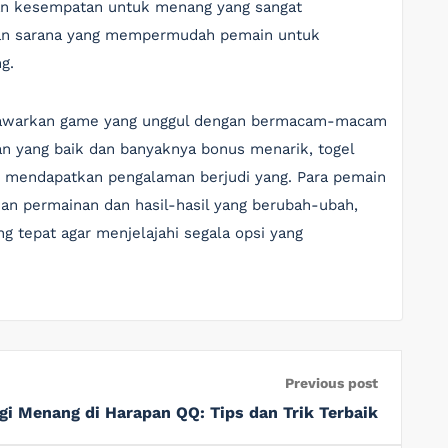
dan kesempatan untuk menang yang sangat
an sarana yang mempermudah pemain untuk
g.
enawarkan game yang unggul dengan bermacam-macam
an yang baik dan banyaknya bonus menarik, togel
gin mendapatkan pengalaman berjudi yang. Para pemain
 permainan dan hasil-hasil yang berubah-ubah,
g tepat agar menjelajahi segala opsi yang
Previous post
gi Menang di Harapan QQ: Tips dan Trik Terbaik