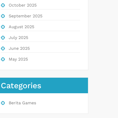
October 2025
September 2025
August 2025
July 2025
June 2025
May 2025
Categories
Berita Games