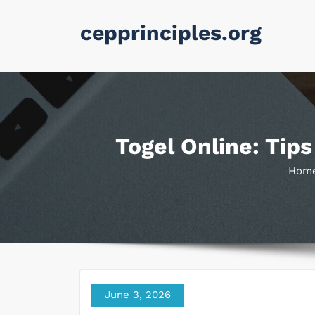
Skip
cepprinciples.org
to
content
Togel Online: Tip
Hom
June 3, 2026