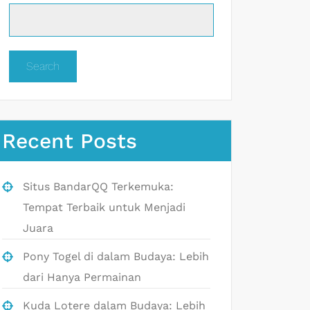
Search
Recent Posts
Situs BandarQQ Terkemuka:
Tempat Terbaik untuk Menjadi
Juara
Pony Togel di dalam Budaya: Lebih
dari Hanya Permainan
Kuda Lotere dalam Budaya: Lebih