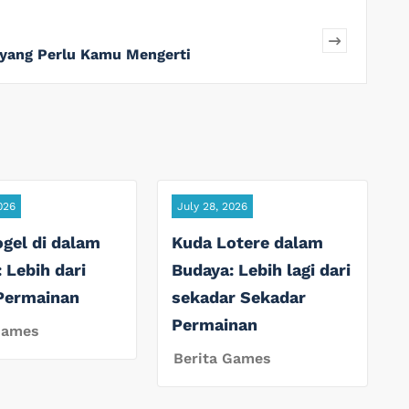
 yang Perlu Kamu Mengerti
026
July 28, 2026
gel di dalam
Kuda Lotere dalam
 Lebih dari
Budaya: Lebih lagi dari
Permainan
sekadar Sekadar
Permainan
Games
Berita Games