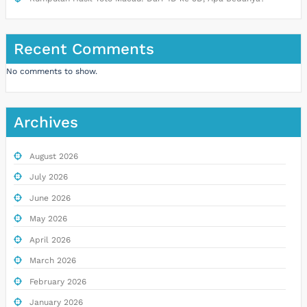
Recent Comments
No comments to show.
Archives
August 2026
July 2026
June 2026
May 2026
April 2026
March 2026
February 2026
January 2026