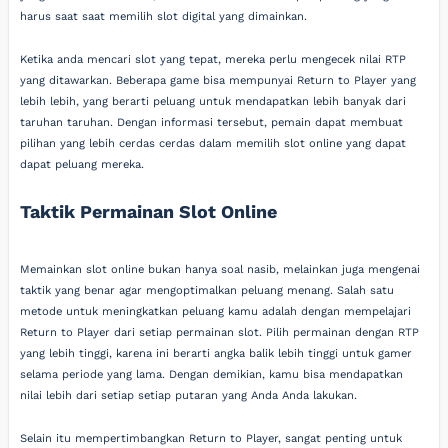
harus saat saat memilih slot digital yang dimainkan.
Ketika anda mencari slot yang tepat, mereka perlu mengecek nilai RTP
yang ditawarkan. Beberapa game bisa mempunyai Return to Player yang
lebih lebih, yang berarti peluang untuk mendapatkan lebih banyak dari
taruhan taruhan. Dengan informasi tersebut, pemain dapat membuat
pilihan yang lebih cerdas cerdas dalam memilih slot online yang dapat
dapat peluang mereka.
Taktik Permainan Slot Online
Memainkan slot online bukan hanya soal nasib, melainkan juga mengenai
taktik yang benar agar mengoptimalkan peluang menang. Salah satu
metode untuk meningkatkan peluang kamu adalah dengan mempelajari
Return to Player dari setiap permainan slot. Pilih permainan dengan RTP
yang lebih tinggi, karena ini berarti angka balik lebih tinggi untuk gamer
selama periode yang lama. Dengan demikian, kamu bisa mendapatkan
nilai lebih dari setiap setiap putaran yang Anda Anda lakukan.
Selain itu mempertimbangkan Return to Player, sangat penting untuk