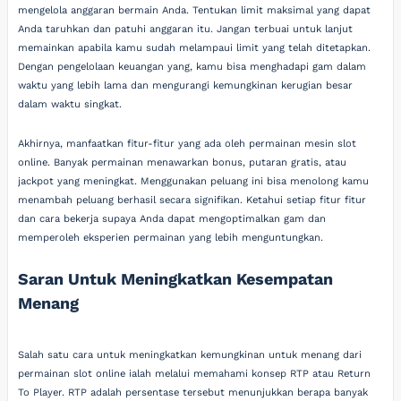
mengelola anggaran bermain Anda. Tentukan limit maksimal yang dapat
Anda taruhkan dan patuhi anggaran itu. Jangan terbuai untuk lanjut
memainkan apabila kamu sudah melampaui limit yang telah ditetapkan.
Dengan pengelolaan keuangan yang, kamu bisa menghadapi gam dalam
waktu yang lebih lama dan mengurangi kemungkinan kerugian besar
dalam waktu singkat.
Akhirnya, manfaatkan fitur-fitur yang ada oleh permainan mesin slot
online. Banyak permainan menawarkan bonus, putaran gratis, atau
jackpot yang meningkat. Menggunakan peluang ini bisa menolong kamu
menambah peluang berhasil secara signifikan. Ketahui setiap fitur fitur
dan cara bekerja supaya Anda dapat mengoptimalkan gam dan
memperoleh eksperien permainan yang lebih menguntungkan.
Saran Untuk Meningkatkan Kesempatan
Menang
Salah satu cara untuk meningkatkan kemungkinan untuk menang dari
permainan slot online ialah melalui memahami konsep RTP atau Return
To Player. RTP adalah persentase tersebut menunjukkan berapa banyak