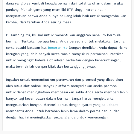
dana yang bisa kembali kepada pemain dari total taruhan dalam jangka
panjang. Pilihlah game yang memiliki RTP tinggi, karena hal ini
menyiratkan bahwa Anda punya peluang lebih baik untuk mengembalikan
kembali dari taruhan Anda seiring masa.
Di samping itu, krusial untuk menentukan anggaran sebelum bermula
bermain. Tentukan berapa besar Anda bersedia untuk melakukan taruhan
serta patuhi batasan itu.
bocoran rtp
Dengan demikian, Anda dapat risiko
kerugian yang lebih banyak serta masih menyukuri permainan. Pastikan
untuk mengingat bahwa slot adalah berkaitan dengan keberuntungan,
maka bermainlah dengan bijak dan bertanggung jawab.
Ingatlah untuk memanfaatkan penawaran dan promosi yang disediakan
oleh situs slot online. Banyak platform menyediakan aneka promosi
untuk dapat meningkatkan membesarkan saldo Anda serta memberi lebih
banyak lagi kesempatan dalam bermain tanpa harus mengeluarkan
mengeluarkan banyak. Mencari bonus dengan syarat yang adil dapat
membantu Anda untuk bertahan lebih lama dalam permainan ini dan,
dengan hal ini meningkatkan peluang anda untuk kemenangan.