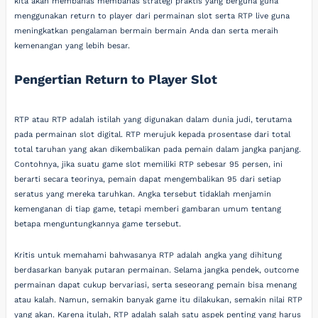
kita akan membahas membahas strategi praktis yang berguna guna
menggunakan return to player dari permainan slot serta RTP live guna
meningkatkan pengalaman bermain bermain Anda dan serta meraih
kemenangan yang lebih besar.
Pengertian Return to Player Slot
RTP atau RTP adalah istilah yang digunakan dalam dunia judi, terutama
pada permainan slot digital. RTP merujuk kepada prosentase dari total
total taruhan yang akan dikembalikan pada pemain dalam jangka panjang.
Contohnya, jika suatu game slot memiliki RTP sebesar 95 persen, ini
berarti secara teorinya, pemain dapat mengembalikan 95 dari setiap
seratus yang mereka taruhkan. Angka tersebut tidaklah menjamin
kemenganan di tiap game, tetapi memberi gambaran umum tentang
betapa menguntungkannya game tersebut.
Kritis untuk memahami bahwasanya RTP adalah angka yang dihitung
berdasarkan banyak putaran permainan. Selama jangka pendek, outcome
permainan dapat cukup bervariasi, serta seseorang pemain bisa menang
atau kalah. Namun, semakin banyak game itu dilakukan, semakin nilai RTP
yang akan. Karena itulah, RTP adalah salah satu aspek penting yang harus