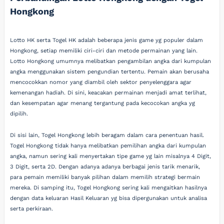
Hongkong
Lotto HK serta Togel HK adalah beberapa jenis game yg populer dalam
Hongkong, setiap memiliki ciri-ciri dan metode permainan yang lain.
Lotto Hongkong umumnya melibatkan pengambilan angka dari kumpulan
angka menggunakan sistem pengundian tertentu. Pemain akan berusaha
mencocokkan nomor yang diambil oleh sektor penyelenggara agar
kemenangan hadiah. Di sini, keacakan permainan menjadi amat terlihat,
dan kesempatan agar menang tergantung pada kecocokan angka yg
dipilih.
Di sisi lain, Togel Hongkong lebih beragam dalam cara penentuan hasil.
Togel Hongkong tidak hanya melibatkan pemilihan angka dari kumpulan
angka, namun sering kali menyertakan tipe game yg lain misalnya 4 Digit,
3 Digit, serta 2D. Dengan adanya adanya berbagai jenis tarik menarik,
para pemain memiliki banyak pilihan dalam memilih strategi bermain
mereka. Di samping itu, Togel Hongkong sering kali mengaitkan hasilnya
dengan data keluaran Hasil Keluaran yg bisa dipergunakan untuk analisa
serta perkiraan.