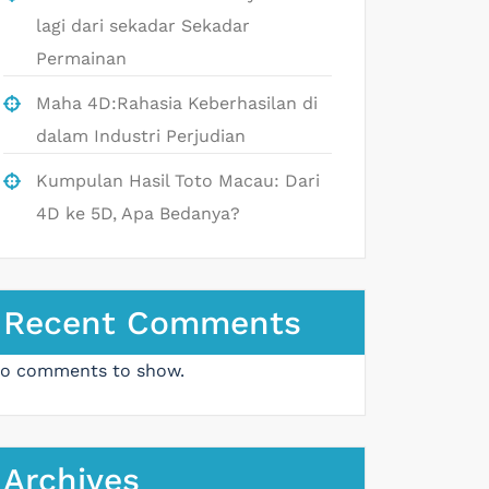
lagi dari sekadar Sekadar
Permainan
Maha 4D:Rahasia Keberhasilan di
dalam Industri Perjudian
Kumpulan Hasil Toto Macau: Dari
4D ke 5D, Apa Bedanya?
Recent Comments
o comments to show.
Archives