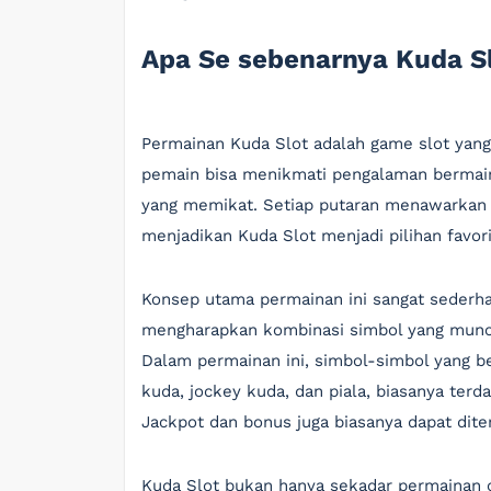
Apa Se sebenarnya Kuda Sl
Permainan Kuda Slot adalah game slot yang
pemain bisa menikmati pengalaman bermai
yang memikat. Setiap putaran menawarkan
menjadikan Kuda Slot menjadi pilihan favori
Konsep utama permainan ini sangat sederh
mengharapkan kombinasi simbol yang mun
Dalam permainan ini, simbol-simbol yang b
kuda, jockey kuda, dan piala, biasanya te
Jackpot dan bonus juga biasanya dapat dite
Kuda Slot bukan hanya sekadar permainan 