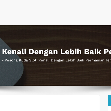
 Kenali Dengan Lebih Baik 
e
»
Pesona Kuda Slot: Kenali Dengan Lebih Baik Permainan Te