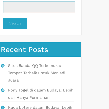
Search
Recent Posts
Situs BandarQQ Terkemuka:
Tempat Terbaik untuk Menjadi
Juara
Pony Togel di dalam Budaya: Lebih
dari Hanya Permainan
Kuda Lotere dalam Budaya: Lebih