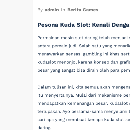
By
admin
In
Berita Games
Pesona Kuda Slot: Kenali Denga
Permainan mesin slot daring telah menjadi s
antara pemain judi. Salah satu yang menari
menawarkan sensasi gambling ini khas sert
kudaslot menonjol karena konsep dan gra
besar yang sangat bisa diraih oleh para pem
Dalam tulisan ini, kita semua akan mengen
itu menyertainya. Mulai dari mekanisme per
mendapatkan kemenangan besar, kudaslot s
terlupakan. Ayo bersama-sama menyelami l
cari apa yang membuat kenapa kuda slot se
daring.