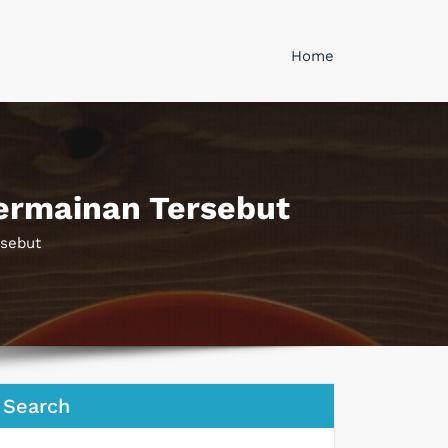
Home
Permainan Tersebut
rsebut
Search