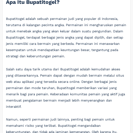
Apa Itu Bupatitogel?
Bupatitogel adalah sebuah permainan judi yang populer di Indonesia,
terutama di kalangan pecinta angka. Permainan ini mengharuskan pemain
untuk menebak angka yang akan keluar dalam suatu pengundian. Dalam
Bupatitogel, terdapat berbagai jenis angka yang dapat dipilih, dan setiap
jenis memiliki cara bermain yang berbeda. Permainan ini menawarkan
kesempatan untuk mendapatkan keuntungan besar, tergantung pada
strategi dan keberuntungan pemain.
Salah satu daya tarik utama dari Bupatitogel adalah kemudahan akses
yang ditawarkannya. Pemain dapat dengan mudah bermain melalui situs
web atau aplikasi yang tersedia secara online. Dengan berbagai jenis
permainan dan mode taruhan, Bupatitogel memberikan variasi yang
menarik bagi para pemain. Keberadaan komunitas pemain yang aktif juga
membuat pengalaman bermain menjadi lebih menyenangkan dan
interaktif.
Namun, seperti permainan judi lainnya, penting bagi pemain untuk
memahami risiko yang terlibat. Bupatitogel mengandalkan
keberuntungan, dan tidak ada jaminan kemenangan. Oleh karena itu,