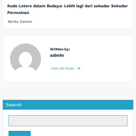
Kuda Lotere dalam Budaya: Lebih lagi dari sekadar Sekadar
Permainan
Berita Games
Written by:
admin
View All Posts
Search