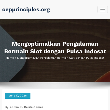
Skip
cepprinciples.org
to
content
Mengoptimalkan Pengalaman
Bermain Slot dengan Pulsa Indosat
Home
»
Mengoptimalkan Pengalaman Bermain Slot dengan Pulsa Indosat
June 17, 2026
By
admin
In
Berita Games