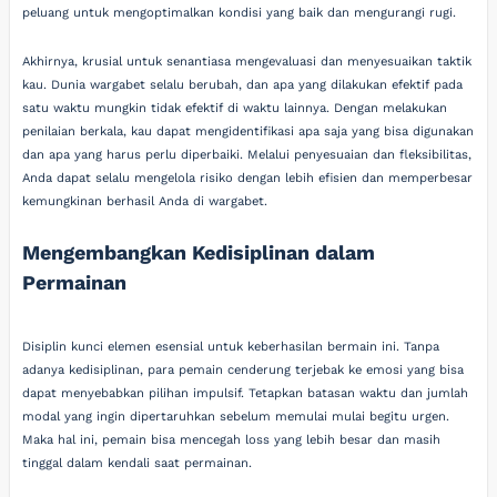
peluang untuk mengoptimalkan kondisi yang baik dan mengurangi rugi.
Akhirnya, krusial untuk senantiasa mengevaluasi dan menyesuaikan taktik
kau. Dunia wargabet selalu berubah, dan apa yang dilakukan efektif pada
satu waktu mungkin tidak efektif di waktu lainnya. Dengan melakukan
penilaian berkala, kau dapat mengidentifikasi apa saja yang bisa digunakan
dan apa yang harus perlu diperbaiki. Melalui penyesuaian dan fleksibilitas,
Anda dapat selalu mengelola risiko dengan lebih efisien dan memperbesar
kemungkinan berhasil Anda di wargabet.
Mengembangkan Kedisiplinan dalam
Permainan
Disiplin kunci elemen esensial untuk keberhasilan bermain ini. Tanpa
adanya kedisiplinan, para pemain cenderung terjebak ke emosi yang bisa
dapat menyebabkan pilihan impulsif. Tetapkan batasan waktu dan jumlah
modal yang ingin dipertaruhkan sebelum memulai mulai begitu urgen.
Maka hal ini, pemain bisa mencegah loss yang lebih besar dan masih
tinggal dalam kendali saat permainan.