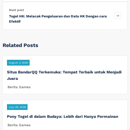
Next post
Togel HK: Melacak Pengeluaran dan Data HK Dengan cara
Efektif
Related Posts
August 3, 2026
Situs BandarQQ Terkemuka: Tempat Terbaik untuk Menjadi
Juara
Berita Games
July 29, 2026
Pony Togel di dalam Budaya: Lebih dari Hanya Permainan
Berita Games