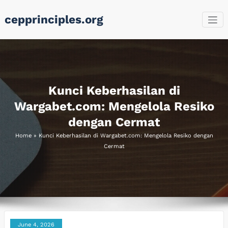
Skip
cepprinciples.org
to
content
Kunci Keberhasilan di
Wargabet.com: Mengelola Resiko
dengan Cermat
Home
»
Kunci Keberhasilan di Wargabet.com: Mengelola Resiko dengan
Cermat
June 4, 2026