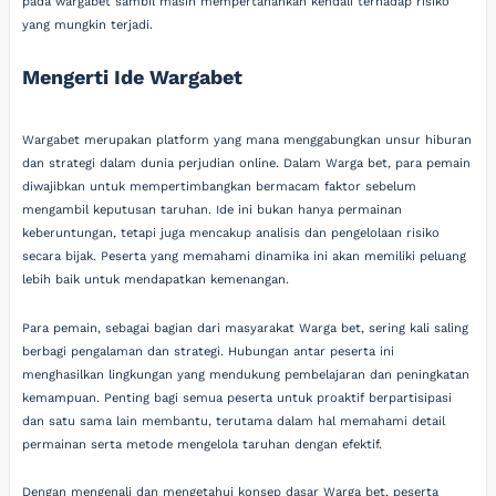
pada wargabet sambil masih mempertahankan kendali terhadap risiko
yang mungkin terjadi.
Mengerti Ide Wargabet
Wargabet merupakan platform yang mana menggabungkan unsur hiburan
dan strategi dalam dunia perjudian online. Dalam Warga bet, para pemain
diwajibkan untuk mempertimbangkan bermacam faktor sebelum
mengambil keputusan taruhan. Ide ini bukan hanya permainan
keberuntungan, tetapi juga mencakup analisis dan pengelolaan risiko
secara bijak. Peserta yang memahami dinamika ini akan memiliki peluang
lebih baik untuk mendapatkan kemenangan.
Para pemain, sebagai bagian dari masyarakat Warga bet, sering kali saling
berbagi pengalaman dan strategi. Hubungan antar peserta ini
menghasilkan lingkungan yang mendukung pembelajaran dan peningkatan
kemampuan. Penting bagi semua peserta untuk proaktif berpartisipasi
dan satu sama lain membantu, terutama dalam hal memahami detail
permainan serta metode mengelola taruhan dengan efektif.
Dengan mengenali dan mengetahui konsep dasar Warga bet, peserta