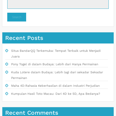
Search
Recent Posts
Situs BandarQQ Terkemuka: Tempat Terbaik untuk Menjadi
Juara
Pony Togel di dalam Budaya: Lebih dari Hanya Permainan
Kuda Lotere dalam Budaya: Lebih lagi dari sekadar Sekadar
Permainan
Maha 4D:Rahasia Keberhasilan di dalam Industri Perjudian
Kumpulan Hasil Toto Macau: Dari 4D ke 5D, Apa Bedanya?
Recent Comments