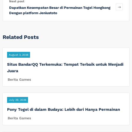
Next post
Dapatkan Kesempatan Besar di Permainan Togel Hongkong
Dengan platform Jeniustoto
Related Posts
August 3, 2026
Situs BandarQQ Terkemuka: Tempat Terbaik untuk Menjadi
Juara
Berita Games
July 29, 2026
Pony Togel di dalam Budaya: Lebih dari Hanya Permainan
Berita Games