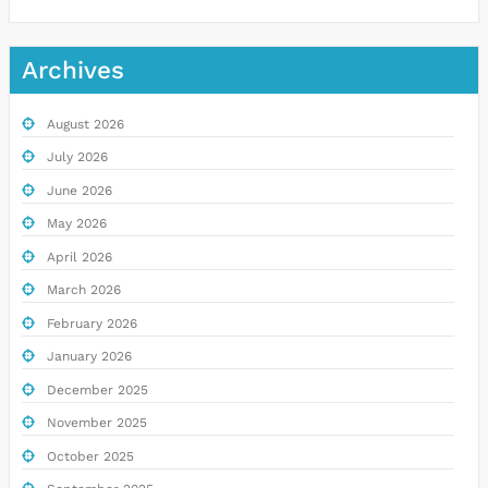
Archives
August 2026
July 2026
June 2026
May 2026
April 2026
March 2026
February 2026
January 2026
December 2025
November 2025
October 2025