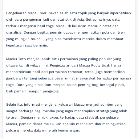
Pengeluaran Macau merupakan salah satu topik yang banyak diperhatikan
oleh para penggemar judi dan statistik di Asia. Setiap harinya, data
terbaru mengenai hasil togel Macau di keluaran Macau dicatat dan
dianalisis. Dengan begitu, pemain dapat memperhatikan pola dan tren
yang mungkin muncul, yang bisa membantu mereka dalam membuat
keputusan saat bermain.
Macau Toto menjadi salah satu permainan yang paling populer yang
ditawarkan di wilayah ini. Pengeluaran dari Macau Pools tidak hanya
mencerminkan hasil dari permainan tersebut, tetapi juga memberikan
gambaran tentang seberapa besar minat masyarakat terhadap permainan
togel. Data yang dihasilkan menjadi acuan penting bagi berbagai pihak,
baik pemain maupun pengelola.
Selain itu, informasi mengenai keluaran Macau menjadi sumber yang
sangat berharga bagi mereka yang ingin menerapkan strategi yang lebih
terarah. Dengan memiliki akses terhadap data statistik pengeluaran
Macau, pemain dapat melakukan analisis mendalam dan meningkatkan
peluang mereka dalam meraih kemenangan.