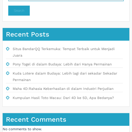
Search
Recent Posts
Situs BandarQQ Terkemuka: Tempat Terbaik untuk Menjadi
Juara
Pony Togel di dalam Budaya: Lebih dari Hanya Permainan
Kuda Lotere dalam Budaya: Lebih lagi dari sekadar Sekadar
Permainan
Maha 4D:Rahasia Keberhasilan di dalam Industri Perjudian
Kumpulan Hasil Toto Macau: Dari 4D ke 5D, Apa Bedanya?
Recent Comments
No comments to show.