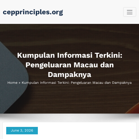
Skip
cepprinciples.org
to
content
Kumpulan Informasi Terkini:
Pengeluaran Macau dan
Dampaknya
Home
»
Kumpulan Informasi Terkini: Pengeluaran Macau dan Dampaknya
June 3, 2026