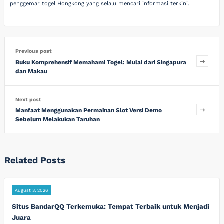
penggemar togel Hongkong yang selalu mencari informasi terkini.
Previous post
Buku Komprehensif Memahami Togel: Mulai dari Singapura
dan Makau
Next post
Manfaat Menggunakan Permainan Slot Versi Demo
Sebelum Melakukan Taruhan
Related Posts
August 3, 2026
Situs BandarQQ Terkemuka: Tempat Terbaik untuk Menjadi
Juara