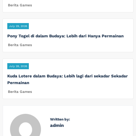
Berita Games
July 29, 2026
Pony Togel di dalam Budaya: Lebih dari Hanya Permainan
Berita Games
July 28, 2026
Kuda Lotere dalam Budaya: Lebih lagi dari sekadar Sekadar
Permainan
Berita Games
Written by:
admin