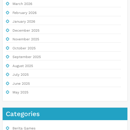
March 2026
February 2026
January 2026
December 2025
November 2025
October 2025
September 2025
August 2025
July 2025
June 2025
May 2025
Categories
Berita Games